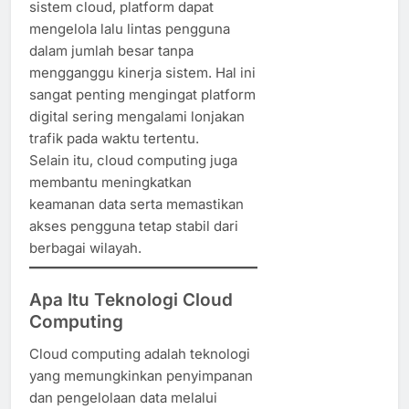
sistem cloud, platform dapat
mengelola lalu lintas pengguna
dalam jumlah besar tanpa
mengganggu kinerja sistem. Hal ini
sangat penting mengingat platform
digital sering mengalami lonjakan
trafik pada waktu tertentu.
Selain itu, cloud computing juga
membantu meningkatkan
keamanan data serta memastikan
akses pengguna tetap stabil dari
berbagai wilayah.
Apa Itu Teknologi Cloud
Computing
Cloud computing adalah teknologi
yang memungkinkan penyimpanan
dan pengelolaan data melalui