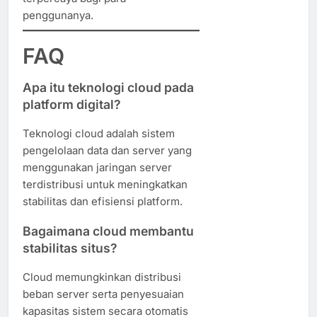
penggunanya.
FAQ
Apa itu teknologi cloud pada
platform digital?
Teknologi cloud adalah sistem
pengelolaan data dan server yang
menggunakan jaringan server
terdistribusi untuk meningkatkan
stabilitas dan efisiensi platform.
Bagaimana cloud membantu
stabilitas situs?
Cloud memungkinkan distribusi
beban server serta penyesuaian
kapasitas sistem secara otomatis