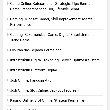
Game Online, Keterampilan Strategis, Tips Bermain
Game, Pengembangan Diri, Lifestyle Sehat
Gaming, Mindset Gamer, Skill Improvement, Mental
Performance
Gaming, Rekomendasi Game, Digital Entertainment,
Trend Game
Hiburan dan Sejarah Permainan
Infrastruktur Digital, Teknologi Server, Optimasi Sistem
Infrastruktur Platform Digital
Judi Online, Panduan Akun
Judi Online, Slot Online, Jackpot Progresif
Kasino Online, Slot Online, Strategi Permainan