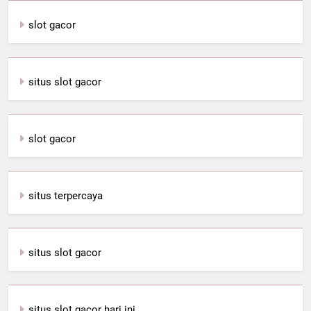
slot gacor
situs slot gacor
slot gacor
situs terpercaya
situs slot gacor
situs slot gacor hari ini