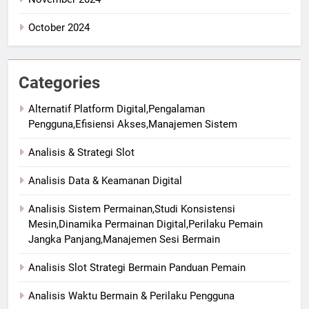
October 2024
Categories
Alternatif Platform Digital,Pengalaman
Pengguna,Efisiensi Akses,Manajemen Sistem
Analisis & Strategi Slot
Analisis Data & Keamanan Digital
Analisis Sistem Permainan,Studi Konsistensi
Mesin,Dinamika Permainan Digital,Perilaku Pemain
Jangka Panjang,Manajemen Sesi Bermain
Analisis Slot Strategi Bermain Panduan Pemain
Analisis Waktu Bermain & Perilaku Pengguna