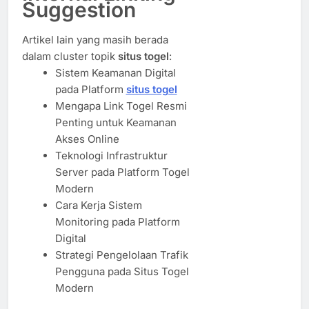
Suggestion
Artikel lain yang masih berada
dalam cluster topik
situs togel
:
Sistem Keamanan Digital
pada Platform
situs togel
Mengapa Link Togel Resmi
Penting untuk Keamanan
Akses Online
Teknologi Infrastruktur
Server pada Platform Togel
Modern
Cara Kerja Sistem
Monitoring pada Platform
Digital
Strategi Pengelolaan Trafik
Pengguna pada Situs Togel
Modern