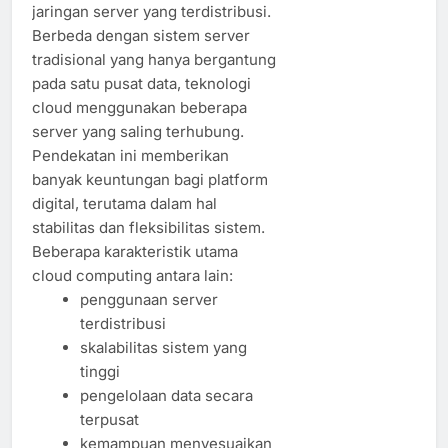
jaringan server yang terdistribusi.
Berbeda dengan sistem server
tradisional yang hanya bergantung
pada satu pusat data, teknologi
cloud menggunakan beberapa
server yang saling terhubung.
Pendekatan ini memberikan
banyak keuntungan bagi platform
digital, terutama dalam hal
stabilitas dan fleksibilitas sistem.
Beberapa karakteristik utama
cloud computing antara lain:
penggunaan server
terdistribusi
skalabilitas sistem yang
tinggi
pengelolaan data secara
terpusat
kemampuan menyesuaikan