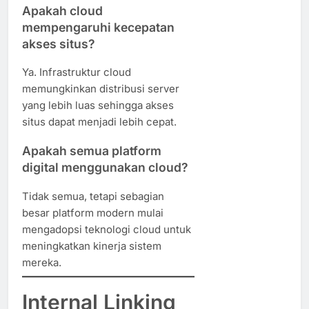
Apakah cloud
mempengaruhi kecepatan
akses situs?
Ya. Infrastruktur cloud
memungkinkan distribusi server
yang lebih luas sehingga akses
situs dapat menjadi lebih cepat.
Apakah semua platform
digital menggunakan cloud?
Tidak semua, tetapi sebagian
besar platform modern mulai
mengadopsi teknologi cloud untuk
meningkatkan kinerja sistem
mereka.
Internal Linking