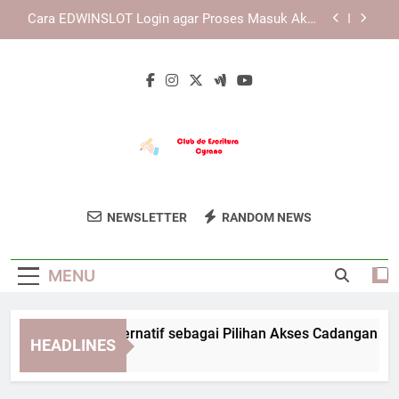
Skip
Cara Mempercepat Proses Login Edwinslot di
to
Browser dengan Aman dan Efisien
content
Cara Menjaga Keamanan Data Saat Lebah4D
Login
TIARA4D Link Alternatif sebagai Pilihan Akses
Cadangan
Cara EDWINSLOT Login agar Proses Masuk Akun
Berjalan Lancar
Cara Mempercepat Proses Login Edwinslot di
Browser dengan Aman dan Efisien
Club De Escritura
Bergabunglah Dengan Komunitas Penulis Di
Cara Menjaga Keamanan Data Saat Lebah4D
NEWSLETTER
RANDOM NEWS
Cyrano
Login
Club De Escritura Cyrano Dan Kembangkan
Keterampilan Sastra Anda.
MENU
ARA4D Link Alternatif sebagai Pilihan Akses Cadangan
HEADLINES
Weeks Ago