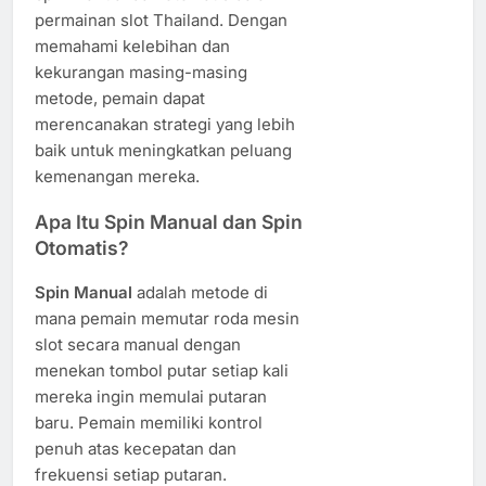
permainan slot Thailand. Dengan
memahami kelebihan dan
kekurangan masing-masing
metode, pemain dapat
merencanakan strategi yang lebih
baik untuk meningkatkan peluang
kemenangan mereka.
Apa Itu Spin Manual dan Spin
Otomatis?
Spin Manual
adalah metode di
mana pemain memutar roda mesin
slot secara manual dengan
menekan tombol putar setiap kali
mereka ingin memulai putaran
baru. Pemain memiliki kontrol
penuh atas kecepatan dan
frekuensi setiap putaran.