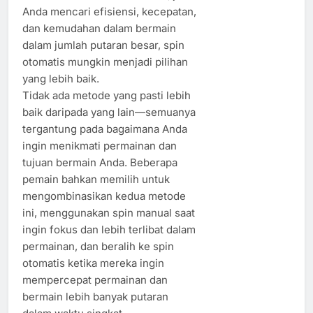
Anda mencari efisiensi, kecepatan,
dan kemudahan dalam bermain
dalam jumlah putaran besar, spin
otomatis mungkin menjadi pilihan
yang lebih baik.
Tidak ada metode yang pasti lebih
baik daripada yang lain—semuanya
tergantung pada bagaimana Anda
ingin menikmati permainan dan
tujuan bermain Anda. Beberapa
pemain bahkan memilih untuk
mengombinasikan kedua metode
ini, menggunakan spin manual saat
ingin fokus dan lebih terlibat dalam
permainan, dan beralih ke spin
otomatis ketika mereka ingin
mempercepat permainan dan
bermain lebih banyak putaran