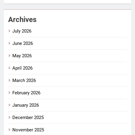
Archives
July 2026
June 2026
May 2026
April 2026
March 2026
February 2026
January 2026
December 2025
November 2025