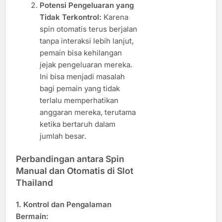
Potensi Pengeluaran yang
Tidak Terkontrol:
Karena
spin otomatis terus berjalan
tanpa interaksi lebih lanjut,
pemain bisa kehilangan
jejak pengeluaran mereka.
Ini bisa menjadi masalah
bagi pemain yang tidak
terlalu memperhatikan
anggaran mereka, terutama
ketika bertaruh dalam
jumlah besar.
Perbandingan antara Spin
Manual dan Otomatis di Slot
Thailand
1.
Kontrol dan Pengalaman
Bermain: