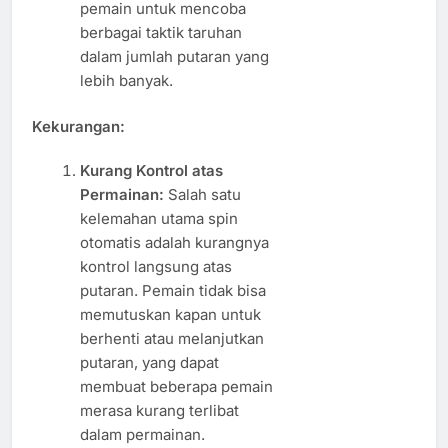
pemain untuk mencoba
berbagai taktik taruhan
dalam jumlah putaran yang
lebih banyak.
Kekurangan:
Kurang Kontrol atas
Permainan:
Salah satu
kelemahan utama spin
otomatis adalah kurangnya
kontrol langsung atas
putaran. Pemain tidak bisa
memutuskan kapan untuk
berhenti atau melanjutkan
putaran, yang dapat
membuat beberapa pemain
merasa kurang terlibat
dalam permainan.