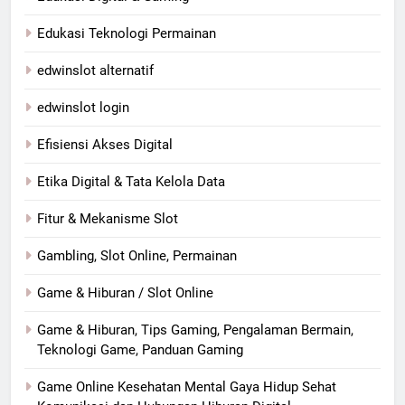
Edukasi Teknologi Permainan
edwinslot alternatif
edwinslot login
Efisiensi Akses Digital
Etika Digital & Tata Kelola Data
Fitur & Mekanisme Slot
Gambling, Slot Online, Permainan
Game & Hiburan / Slot Online
Game & Hiburan, Tips Gaming, Pengalaman Bermain,
Teknologi Game, Panduan Gaming
Game Online Kesehatan Mental Gaya Hidup Sehat