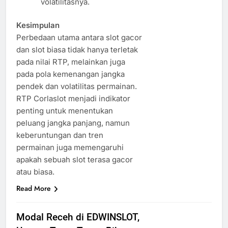
volatilitasnya.
Kesimpulan
Perbedaan utama antara slot gacor
dan slot biasa tidak hanya terletak
pada nilai RTP, melainkan juga
pada pola kemenangan jangka
pendek dan volatilitas permainan.
RTP Corlaslot menjadi indikator
penting untuk menentukan
peluang jangka panjang, namun
keberuntungan dan tren
permainan juga memengaruhi
apakah sebuah slot terasa gacor
atau biasa.
Read More
Modal Receh di EDWINSLOT,