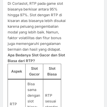
Di Corlaslot, RTP pada game slot
biasanya berkisar antara 95%
hingga 97%. Slot dengan RTP di
kisaran atas biasanya lebih disukai
karena peluang pengembalian
modal yang lebih baik. Namun,
faktor volatilitas dan fitur bonus
juga memengaruhi pengalaman
bermain dan hasil yang didapat.
Apa Bedanya Slot Gacor dan Slot
Biasa dari RTP?
Slot
Slot
Aspek
Gacor
Biasa
Bisa
sama
dengan
RTP
slot
sesuai
RTP
biasa;
standar