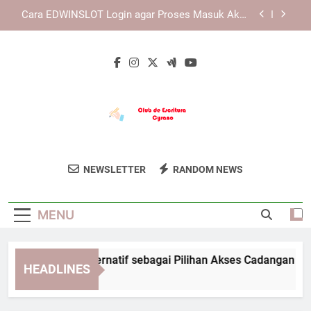
Skip
Cara Mempercepat Proses Login Edwinslot di
to
Browser dengan Aman dan Efisien
content
Cara Menjaga Keamanan Data Saat Lebah4D
Login
TIARA4D Link Alternatif sebagai Pilihan Akses
Cadangan
Cara EDWINSLOT Login agar Proses Masuk Akun
Berjalan Lancar
Cara Mempercepat Proses Login Edwinslot di
Browser dengan Aman dan Efisien
Club De Escritura
Bergabunglah Dengan Komunitas Penulis Di
Cara Menjaga Keamanan Data Saat Lebah4D
NEWSLETTER
RANDOM NEWS
Cyrano
Login
Club De Escritura Cyrano Dan Kembangkan
Keterampilan Sastra Anda.
MENU
ARA4D Link Alternatif sebagai Pilihan Akses Cadangan
HEADLINES
Weeks Ago