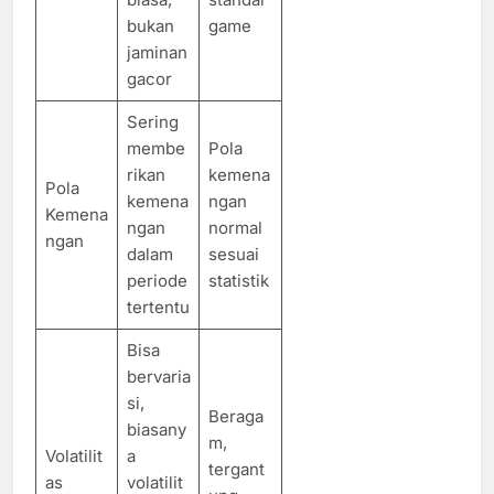
bukan
game
jaminan
gacor
Sering
membe
Pola
rikan
kemena
Pola
kemena
ngan
Kemena
ngan
normal
ngan
dalam
sesuai
periode
statistik
tertentu
Bisa
bervaria
si,
Beraga
biasany
m,
Volatilit
a
tergant
as
volatilit