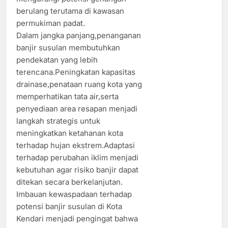
berulang terutama di kawasan
permukiman padat.
Dalam jangka panjang,penanganan
banjir susulan membutuhkan
pendekatan yang lebih
terencana.Peningkatan kapasitas
drainase,penataan ruang kota yang
memperhatikan tata air,serta
penyediaan area resapan menjadi
langkah strategis untuk
meningkatkan ketahanan kota
terhadap hujan ekstrem.Adaptasi
terhadap perubahan iklim menjadi
kebutuhan agar risiko banjir dapat
ditekan secara berkelanjutan.
Imbauan kewaspadaan terhadap
potensi banjir susulan di Kota
Kendari menjadi pengingat bahwa