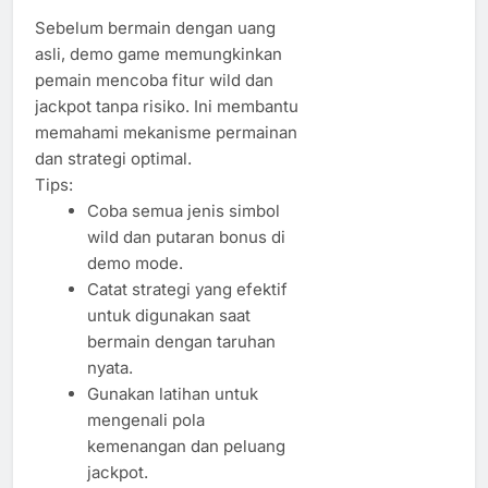
Sebelum bermain dengan uang
asli, demo game memungkinkan
pemain mencoba fitur wild dan
jackpot tanpa risiko. Ini membantu
memahami mekanisme permainan
dan strategi optimal.
Tips:
Coba semua jenis simbol
wild dan putaran bonus di
demo mode.
Catat strategi yang efektif
untuk digunakan saat
bermain dengan taruhan
nyata.
Gunakan latihan untuk
mengenali pola
kemenangan dan peluang
jackpot.