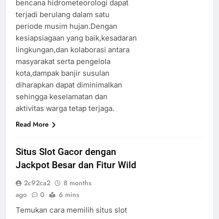
bencana hidrometeorologi dapat
terjadi berulang dalam satu
periode musim hujan.Dengan
kesiapsiagaan yang baik,kesadaran
lingkungan,dan kolaborasi antara
masyarakat serta pengelola
kota,dampak banjir susulan
diharapkan dapat diminimalkan
sehingga keselamatan dan
aktivitas warga tetap terjaga.
Read More
Situs Slot Gacor dengan
Jackpot Besar dan Fitur Wild
2c92ca2
8 months
ago
0
6 mins
Temukan cara memilih situs slot