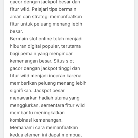
gacor dengan jackpot besar dan
fitur wild. Pelajari tips bermain
aman dan strategi memanfaatkan
fitur untuk peluang menang lebih
besar.
Bermain slot online telah menjadi
hiburan digital populer, terutama
bagi pemain yang mengincar
kemenangan besar. Situs slot
gacor dengan jackpot tinggi dan
fitur wild menjadi incaran karena
memberikan peluang menang lebih
signifikan. Jackpot besar
menawarkan hadiah utama yang
menggiurkan, sementara fitur wild
membantu meningkatkan
kombinasi kemenangan.
Memahami cara memanfaatkan
kedua elemen ini dapat membuat