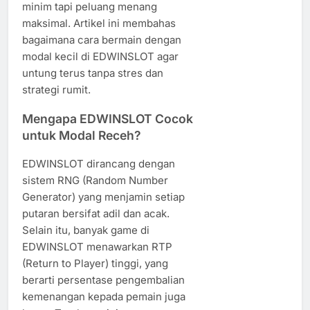
minim tapi peluang menang
maksimal. Artikel ini membahas
bagaimana cara bermain dengan
modal kecil di EDWINSLOT agar
untung terus tanpa stres dan
strategi rumit.
Mengapa EDWINSLOT Cocok
untuk Modal Receh?
EDWINSLOT dirancang dengan
sistem RNG (Random Number
Generator) yang menjamin setiap
putaran bersifat adil dan acak.
Selain itu, banyak game di
EDWINSLOT menawarkan RTP
(Return to Player) tinggi, yang
berarti persentase pengembalian
kemenangan kepada pemain juga