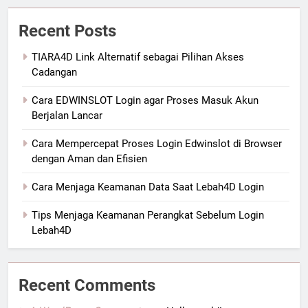
Recent Posts
TIARA4D Link Alternatif sebagai Pilihan Akses
Cadangan
Cara EDWINSLOT Login agar Proses Masuk Akun
Berjalan Lancar
Cara Mempercepat Proses Login Edwinslot di Browser
dengan Aman dan Efisien
Cara Menjaga Keamanan Data Saat Lebah4D Login
Tips Menjaga Keamanan Perangkat Sebelum Login
Lebah4D
Recent Comments