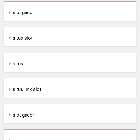
slot gacor
situs slot
situs
situs link slot
slot gacor