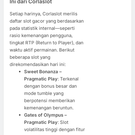
Ini dari Corlaslot
Setiap harinya, Corlaslot merilis
daftar slot gacor yang berdasarkan
pada statistik internal—seperti
rasio kemenangan pengguna,
tingkat RTP (Return to Player), dan
waktu aktif permainan. Berikut
beberapa slot yang
direkomendasikan hari ini:
Sweet Bonanza –
Pragmatic Play
: Terkenal
dengan bonus besar dan
mode tumble yang
berpotensi memberikan
kemenangan beruntun.
Gates of Olympus –
Pragmatic Play
: Slot
volatilitas tinggi dengan fitur