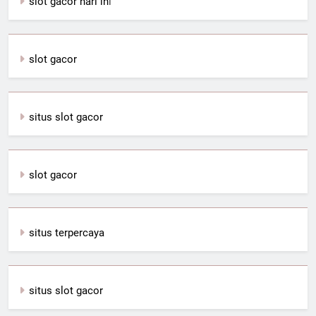
slot gacor hari in
i
slot gacor
situs slot gacor
slot gacor
situs terpercaya
situs slot gacor