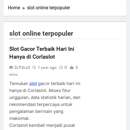
Home
slot online terpopuler
slot online terpopuler
Slot Gacor Terbaik Hari Ini
Hanya di Corlaslot
2c92ca2
1 year ago
0
5
mins
Temukan
slot
gacor terbaik hari ini
hanya di Corlaslot. Akses fitur
unggulan, data statistik harian, dan
rekomendasi terpercaya untuk
pengalaman bermain yang
maksimal.
Corlaslot kembali menjadi pusat