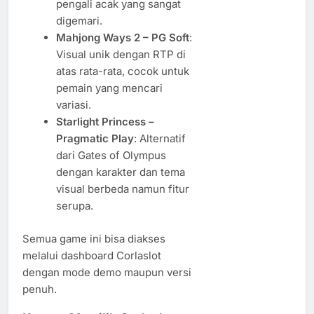
pengali acak yang sangat
digemari.
Mahjong Ways 2 – PG Soft
:
Visual unik dengan RTP di
atas rata-rata, cocok untuk
pemain yang mencari
variasi.
Starlight Princess –
Pragmatic Play
: Alternatif
dari Gates of Olympus
dengan karakter dan tema
visual berbeda namun fitur
serupa.
Semua game ini bisa diakses
melalui dashboard Corlaslot
dengan mode demo maupun versi
penuh.