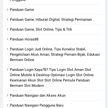
Panduan Game
Panduan Game, Hiburan Digital, Strategi Permainan
Panduan Game, Slot Online, Tips & Trik
Panduan Horas88
Panduan Login Judi Online, Tips Koneksi Stabil,
Pengelolaan Akun Aman, Strategi Pemain Bijak, Edukasi
Bermain Online
Panduan Login Kaya787 Tips Login Slot Aman Slot
Online Mobile & Desktop Optimasi Login Slot Online
Keamanan Akun Slot Slot Online Pemula Panduan
Bermain Slot Modern
Panduan Navigasi dan Akses Akun
Panduan Navigasi Pengguna Baru