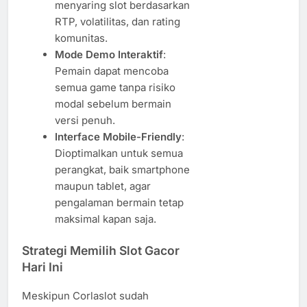
menyaring slot berdasarkan
RTP, volatilitas, dan rating
komunitas.
Mode Demo Interaktif
:
Pemain dapat mencoba
semua game tanpa risiko
modal sebelum bermain
versi penuh.
Interface Mobile-Friendly
:
Dioptimalkan untuk semua
perangkat, baik smartphone
maupun tablet, agar
pengalaman bermain tetap
maksimal kapan saja.
Strategi Memilih Slot Gacor
Hari Ini
Meskipun Corlaslot sudah