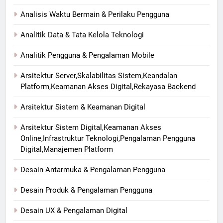
Analisis Waktu Bermain & Perilaku Pengguna
Analitik Data & Tata Kelola Teknologi
Analitik Pengguna & Pengalaman Mobile
Arsitektur Server,Skalabilitas Sistem,Keandalan
Platform,Keamanan Akses Digital,Rekayasa Backend
Arsitektur Sistem & Keamanan Digital
Arsitektur Sistem Digital,Keamanan Akses
Online,Infrastruktur Teknologi,Pengalaman Pengguna
Digital,Manajemen Platform
Desain Antarmuka & Pengalaman Pengguna
Desain Produk & Pengalaman Pengguna
Desain UX & Pengalaman Digital