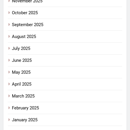
November 2025
October 2025
September 2025
August 2025
July 2025
June 2025
May 2025
April 2025
March 2025
February 2025
January 2025