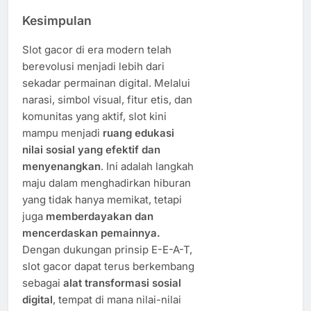
Kesimpulan
Slot gacor di era modern telah
berevolusi menjadi lebih dari
sekadar permainan digital. Melalui
narasi, simbol visual, fitur etis, dan
komunitas yang aktif, slot kini
mampu menjadi
ruang edukasi
nilai sosial yang efektif dan
menyenangkan
. Ini adalah langkah
maju dalam menghadirkan hiburan
yang tidak hanya memikat, tetapi
juga
memberdayakan dan
mencerdaskan pemainnya.
Dengan dukungan prinsip E-E-A-T,
slot gacor dapat terus berkembang
sebagai
alat transformasi sosial
digital
, tempat di mana nilai-nilai