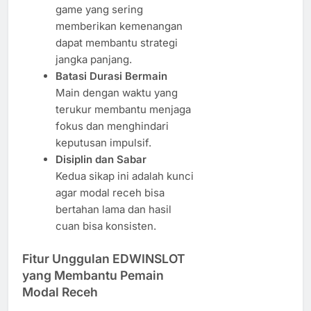
game yang sering
memberikan kemenangan
dapat membantu strategi
jangka panjang.
Batasi Durasi Bermain
Main dengan waktu yang
terukur membantu menjaga
fokus dan menghindari
keputusan impulsif.
Disiplin dan Sabar
Kedua sikap ini adalah kunci
agar modal receh bisa
bertahan lama dan hasil
cuan bisa konsisten.
Fitur Unggulan EDWINSLOT
yang Membantu Pemain
Modal Receh