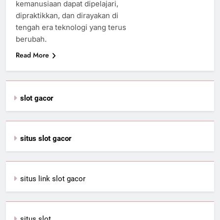
kemanusiaan dapat dipelajari,
dipraktikkan, dan dirayakan di
tengah era teknologi yang terus
berubah.
Read More
slot gacor
situs slot gacor
situs link slot gacor
situs slot