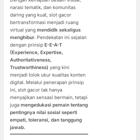
narasi tematik, dan komunitas
daring yang kuat, slot gacor
bertransformasi menjadi ruang
virtual yang
mendidik sekaligus
menghibur
. Pendekatan ini sejalan
dengan prinsip
E-E-A-T
(Experience, Expertise,
Authoritativeness,
Trustworthiness)
yang kini
menjadi tolok ukur kualitas konten
digital. Melalui penerapan prinsip
ini, slot gacor tak hanya
menyajikan sensasi bermain, tetapi
juga
mengedukasi pemain tentang
pentingnya nilai sosial seperti
empati, toleransi, dan tanggung
jawab.