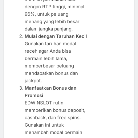
dengan RTP tinggi, minimal
96%, untuk peluang
menang yang lebih besar
dalam jangka panjang.
Mulai dengan Taruhan Kecil
Gunakan taruhan modal
receh agar Anda bisa
bermain lebih lama,
memperbesar peluang
mendapatkan bonus dan
jackpot.
Manfaatkan Bonus dan
Promosi
EDWINSLOT rutin
memberikan bonus deposit,
cashback, dan free spins.
Gunakan ini untuk
menambah modal bermain