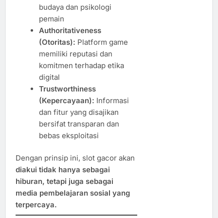
budaya dan psikologi
pemain
Authoritativeness
(Otoritas):
Platform game
memiliki reputasi dan
komitmen terhadap etika
digital
Trustworthiness
(Kepercayaan):
Informasi
dan fitur yang disajikan
bersifat transparan dan
bebas eksploitasi
Dengan prinsip ini, slot gacor akan
diakui tidak hanya sebagai
hiburan, tetapi juga sebagai
media pembelajaran sosial yang
terpercaya.