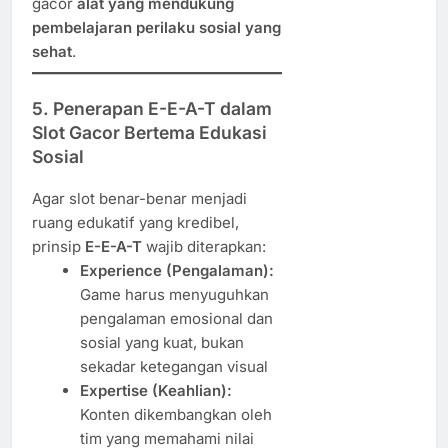
gacor
alat yang mendukung
pembelajaran perilaku sosial yang
sehat
.
5.
Penerapan E-E-A-T dalam
Slot Gacor Bertema Edukasi
Sosial
Agar slot benar-benar menjadi
ruang edukatif yang kredibel,
prinsip
E-E-A-T
wajib diterapkan:
Experience (Pengalaman):
Game harus menyuguhkan
pengalaman emosional dan
sosial yang kuat, bukan
sekadar ketegangan visual
Expertise (Keahlian):
Konten dikembangkan oleh
tim yang memahami nilai