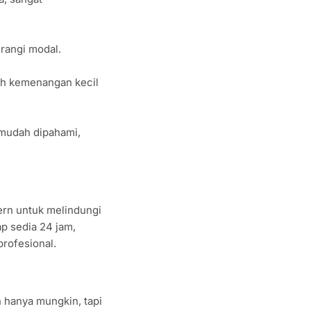
angi modal.
h kemenangan kecil
mudah dipahami,
rn untuk melindungi
p sedia 24 jam,
rofesional.
hanya mungkin, tapi