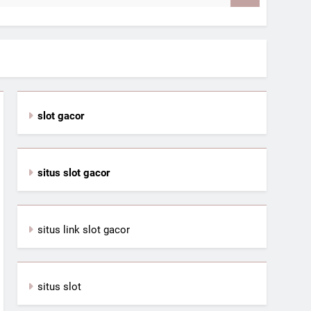
slot gacor
situs slot gacor
situs link slot gacor
situs slot