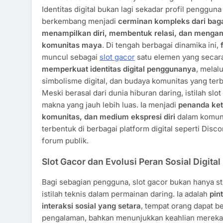
Identitas digital bukan lagi sekadar profil pengguna d
berkembang menjadi
cerminan kompleks dari bag
menampilkan diri, membentuk relasi, dan mengam
komunitas maya
. Di tengah berbagai dinamika ini,
muncul sebagai
slot gacor
satu elemen yang secara
memperkuat identitas digital penggunanya
, melalu
simbolisme digital, dan budaya komunitas yang ter
Meski berasal dari dunia hiburan daring, istilah slo
makna yang jauh lebih luas. Ia menjadi
penanda ket
komunitas, dan medium ekspresi diri
dalam komuni
terbentuk di berbagai platform digital seperti Dis
forum publik.
Slot Gacor dan Evolusi Peran Sosial Digital
Bagi sebagian pengguna, slot gacor bukan hanya st
istilah teknis dalam permainan daring. Ia adalah
pin
interaksi sosial yang setara
, tempat orang dapat be
pengalaman, bahkan menunjukkan keahlian mereka.