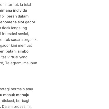
i internet. Ia telah
aimana individu
bil peran dalam
fenomena slot gacor
 tidak langsung
i interaksi sosial,
bentuk secara organik.
t gacor kini memuat
erlibatan, simbol
tas virtual yang
cord, Telegram, maupun
rategi bermain atau
tu masuk menuju
rdiskusi, berbagi
 Dalam proses ini,