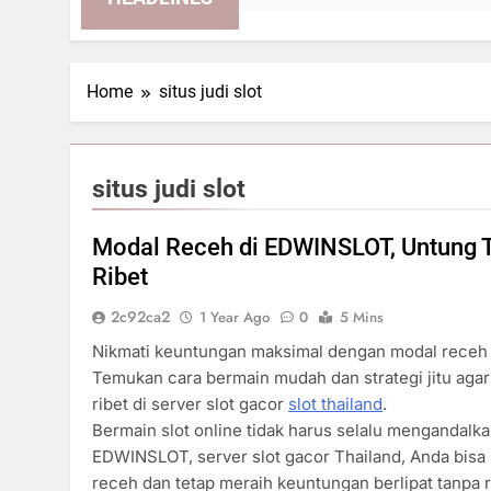
Home
situs judi slot
situs judi slot
Modal Receh di EDWINSLOT, Untung 
Ribet
2c92ca2
1 Year Ago
0
5 Mins
Nikmati keuntungan maksimal dengan modal receh
Temukan cara bermain mudah dan strategi jitu agar
ribet di server slot gacor
slot thailand
.
Bermain slot online tidak harus selalu mengandalka
EDWINSLOT, server slot gacor Thailand, Anda bisa
receh dan tetap meraih keuntungan berlipat tanpa ri