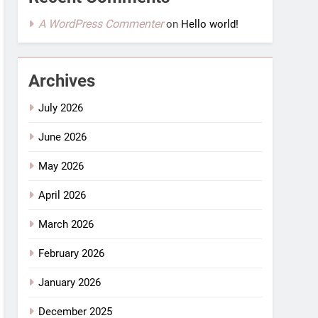
A WordPress Commenter
on
Hello world!
Archives
July 2026
June 2026
May 2026
April 2026
March 2026
February 2026
January 2026
December 2025