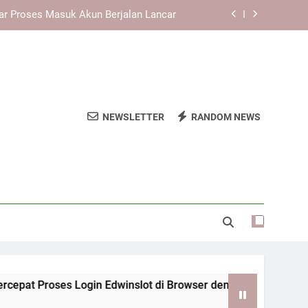
r Proses Masuk Akun Berjalan Lancar
t di Browser dengan Aman dan Efisien
ga Keamanan Data Saat Lebah4D Login
rnatif sebagai Pilihan Akses Cadangan
NEWSLETTER
RANDOM NEWS
r Proses Masuk Akun Berjalan Lancar
t di Browser dengan Aman dan Efisien
an Kembangkan Keterampilan Sastra Anda.
ga Keamanan Data Saat Lebah4D Login
s Login Edwinslot di Browser dengan Aman dan Efisien