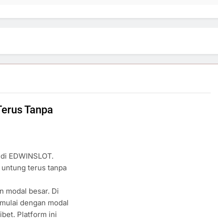
Terus Tanpa
 di EDWINSLOT.
 untung terus tanpa
n modal besar. Di
 mulai dengan modal
bet. Platform ini