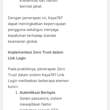
kredensial sah namun
berniat jahat.
Dengan penerapan ini, Kaya787
dapat meningkatkan kepercayaan
pengguna sekaligus menjaga
kepatuhan terhadap standar
keamanan global.
Implementasi Zero Trust dalam
Link Login
Pada praktiknya, penerapan Zero
Trust dalam sistem Kaya787 Link
Login melibatkan beberapa elemen
kunci:
Autentikasi Berlapis
Selain password, sistem
mewajibkan faktor