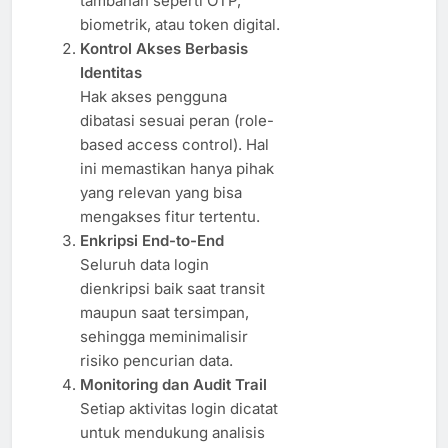
tambahan seperti OTP,
biometrik, atau token digital.
Kontrol Akses Berbasis
Identitas
Hak akses pengguna
dibatasi sesuai peran (role-
based access control). Hal
ini memastikan hanya pihak
yang relevan yang bisa
mengakses fitur tertentu.
Enkripsi End-to-End
Seluruh data login
dienkripsi baik saat transit
maupun saat tersimpan,
sehingga meminimalisir
risiko pencurian data.
Monitoring dan Audit Trail
Setiap aktivitas login dicatat
untuk mendukung analisis