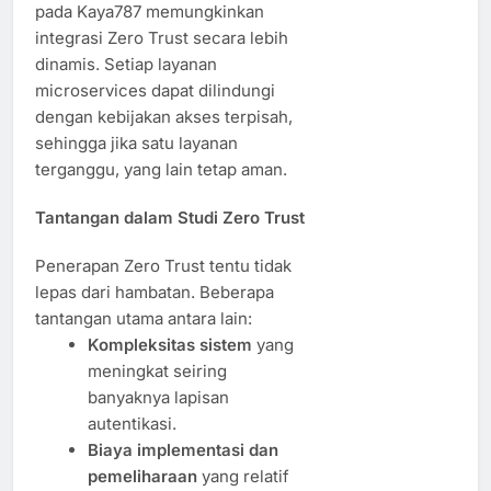
pada Kaya787 memungkinkan
integrasi Zero Trust secara lebih
dinamis. Setiap layanan
microservices dapat dilindungi
dengan kebijakan akses terpisah,
sehingga jika satu layanan
terganggu, yang lain tetap aman.
Tantangan dalam Studi Zero Trust
Penerapan Zero Trust tentu tidak
lepas dari hambatan. Beberapa
tantangan utama antara lain:
Kompleksitas sistem
yang
meningkat seiring
banyaknya lapisan
autentikasi.
Biaya implementasi dan
pemeliharaan
yang relatif