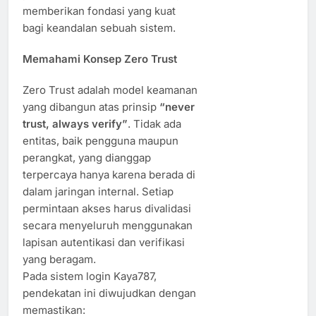
memberikan fondasi yang kuat
bagi keandalan sebuah sistem.
Memahami Konsep Zero Trust
Zero Trust adalah model keamanan
yang dibangun atas prinsip
“never
trust, always verify”
. Tidak ada
entitas, baik pengguna maupun
perangkat, yang dianggap
terpercaya hanya karena berada di
dalam jaringan internal. Setiap
permintaan akses harus divalidasi
secara menyeluruh menggunakan
lapisan autentikasi dan verifikasi
yang beragam.
Pada sistem login Kaya787,
pendekatan ini diwujudkan dengan
memastikan: