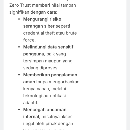
Zero Trust memberi nilai tambah
signifikan dengan cara:
Mengurangi risiko
serangan siber
seperti
credential theft atau brute
force.
Melindungi data sensitif
pengguna
, baik yang
tersimpan maupun yang
sedang diproses.
Memberikan pengalaman
aman
tanpa mengorbankan
kenyamanan, melalui
teknologi autentikasi
adaptif.
Mencegah ancaman
internal
, misalnya akses
ilegal oleh pihak dengan