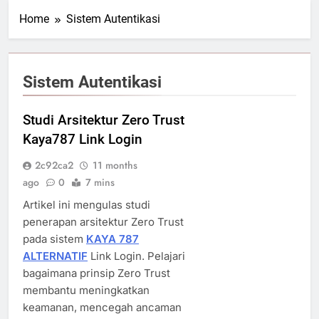
Home
Sistem Autentikasi
Sistem Autentikasi
Studi Arsitektur Zero Trust
Kaya787 Link Login
2c92ca2
11 months
ago
0
7 mins
Artikel ini mengulas studi
penerapan arsitektur Zero Trust
pada sistem
KAYA 787
ALTERNATIF
Link Login. Pelajari
bagaimana prinsip Zero Trust
membantu meningkatkan
keamanan, mencegah ancaman