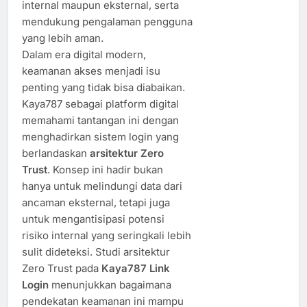
internal maupun eksternal, serta
mendukung pengalaman pengguna
yang lebih aman.
Dalam era digital modern,
keamanan akses menjadi isu
penting yang tidak bisa diabaikan.
Kaya787 sebagai platform digital
memahami tantangan ini dengan
menghadirkan sistem login yang
berlandaskan
arsitektur Zero
Trust
. Konsep ini hadir bukan
hanya untuk melindungi data dari
ancaman eksternal, tetapi juga
untuk mengantisipasi potensi
risiko internal yang seringkali lebih
sulit dideteksi. Studi arsitektur
Zero Trust pada
Kaya787 Link
Login
menunjukkan bagaimana
pendekatan keamanan ini mampu