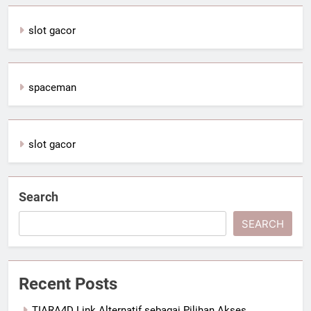
slot gacor
spaceman
slot gacor
Search
SEARCH
Recent Posts
TIARA4D Link Alternatif sebagai Pilihan Akses