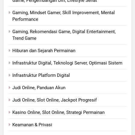
Game, Pengembangan Diri, Lifestyle Sehat
Gaming, Mindset Gamer, Skill Improvement, Mental
Performance
Gaming, Rekomendasi Game, Digital Entertainment,
Trend Game
Hiburan dan Sejarah Permainan
Infrastruktur Digital, Teknologi Server, Optimasi Sistem
Infrastruktur Platform Digital
Judi Online, Panduan Akun
Judi Online, Slot Online, Jackpot Progresif
Kasino Online, Slot Online, Strategi Permainan
Keamanan & Privasi