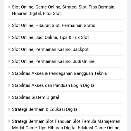
Slot Online, Game Online, Strategi Slot, Tips Bermain,
Hiburan Digital, Fitur Slot
Slot Online, Hiburan Slot, Permainan Gratis
Slot Online, Judi Online, Tips & Trik Slot
Slot Online, Permainan Kasino, Jackpot
Slot Online, Permainan Kasino, Judi Online
Stabilitas Akses & Pencegahan Gangguan Teknis
Stabilitas Akses dan Panduan Login Digital
Stabilitas Sistem Digital
Strategi Bermain & Edukasi Digital
Strategi Bermain Slot Panduan Slot Pemula Manajemen
Modal Game Tips Hiburan Digital Edukasi Game Online