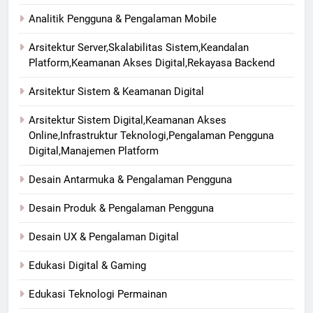
Analitik Pengguna & Pengalaman Mobile
Arsitektur Server,Skalabilitas Sistem,Keandalan
Platform,Keamanan Akses Digital,Rekayasa Backend
Arsitektur Sistem & Keamanan Digital
Arsitektur Sistem Digital,Keamanan Akses
Online,Infrastruktur Teknologi,Pengalaman Pengguna
Digital,Manajemen Platform
Desain Antarmuka & Pengalaman Pengguna
Desain Produk & Pengalaman Pengguna
Desain UX & Pengalaman Digital
Edukasi Digital & Gaming
Edukasi Teknologi Permainan