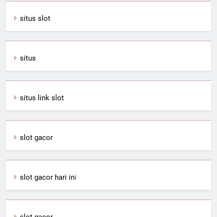
situs slot
situs
situs link slot
slot gacor
slot gacor hari in
i