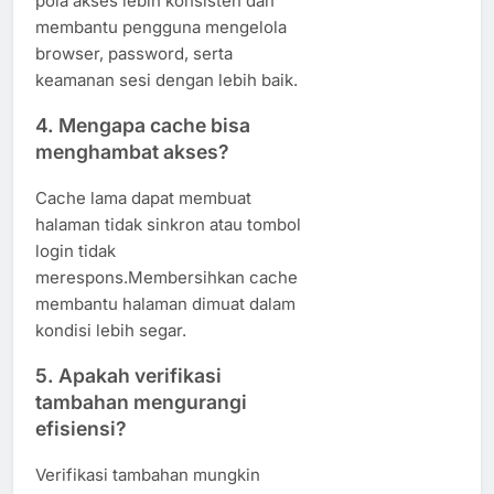
pola akses lebih konsisten dan
membantu pengguna mengelola
browser, password, serta
keamanan sesi dengan lebih baik.
4. Mengapa cache bisa
menghambat akses?
Cache lama dapat membuat
halaman tidak sinkron atau tombol
login tidak
merespons.Membersihkan cache
membantu halaman dimuat dalam
kondisi lebih segar.
5. Apakah verifikasi
tambahan mengurangi
efisiensi?
Verifikasi tambahan mungkin