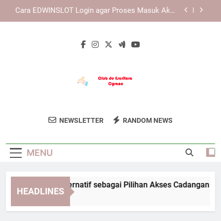
Skip
Cara Mempercepat Proses Login Edwinslot di
to
Browser dengan Aman dan Efisien
content
Cara Menjaga Keamanan Data Saat Lebah4D
Login
TIARA4D Link Alternatif sebagai Pilihan Akses
Cadangan
Cara EDWINSLOT Login agar Proses Masuk Akun
Berjalan Lancar
Cara Mempercepat Proses Login Edwinslot di
Browser dengan Aman dan Efisien
Club De Escritura
Bergabunglah Dengan Komunitas Penulis Di
Cara Menjaga Keamanan Data Saat Lebah4D
NEWSLETTER
RANDOM NEWS
Cyrano
Login
Club De Escritura Cyrano Dan Kembangkan
Keterampilan Sastra Anda.
MENU
IARA4D Link Alternatif sebagai Pilihan Akses Cadangan
HEADLINES
 Weeks Ago