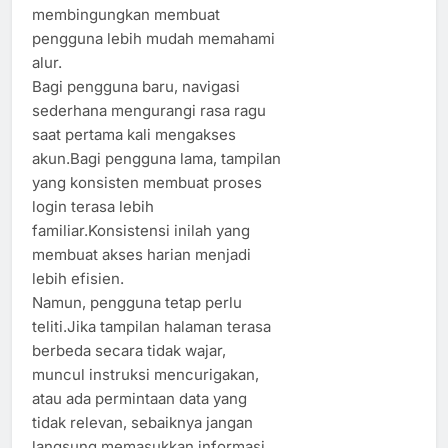
membingungkan membuat
pengguna lebih mudah memahami
alur.
Bagi pengguna baru, navigasi
sederhana mengurangi rasa ragu
saat pertama kali mengakses
akun.Bagi pengguna lama, tampilan
yang konsisten membuat proses
login terasa lebih
familiar.Konsistensi inilah yang
membuat akses harian menjadi
lebih efisien.
Namun, pengguna tetap perlu
teliti.Jika tampilan halaman terasa
berbeda secara tidak wajar,
muncul instruksi mencurigakan,
atau ada permintaan data yang
tidak relevan, sebaiknya jangan
langsung memasukkan informasi