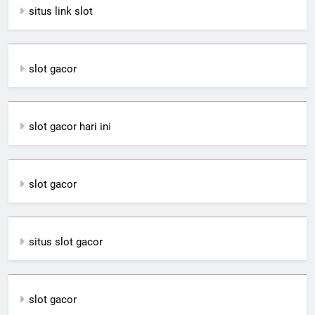
situs link slot
slot gacor
slot gacor hari in
i
slot gacor
situs slot gacor
slot gacor