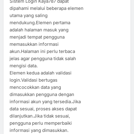
Sistem Login Kaya787 dapat
dipahami melalui beberapa elemen
utama yang saling
mendukung.Elemen pertama
adalah halaman masuk yang
menjadi tempat pengguna
memasukkan informasi
akun.Halaman ini perlu terbaca
jelas agar pengguna tidak salah
mengisi data.
Elemen kedua adalah validasi
login.Validasi bertugas
mencocokkan data yang
dimasukkan pengguna dengan
informasi akun yang tersedia.Jika
data sesuai, proses akses dapat
dilanjutkan.Jika tidak sesuai,
pengguna perlu memperbaiki
informasi yang dimasukkan.