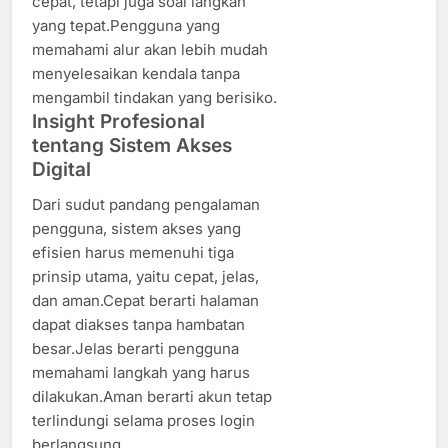
cepat, tetapi juga soal langkah
yang tepat.Pengguna yang
memahami alur akan lebih mudah
menyelesaikan kendala tanpa
mengambil tindakan yang berisiko.
Insight Profesional
tentang Sistem Akses
Digital
Dari sudut pandang pengalaman
pengguna, sistem akses yang
efisien harus memenuhi tiga
prinsip utama, yaitu cepat, jelas,
dan aman.Cepat berarti halaman
dapat diakses tanpa hambatan
besar.Jelas berarti pengguna
memahami langkah yang harus
dilakukan.Aman berarti akun tetap
terlindungi selama proses login
berlangsung.