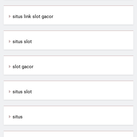
situs link slot gacor
situs slot
slot gacor
situs slot
situs