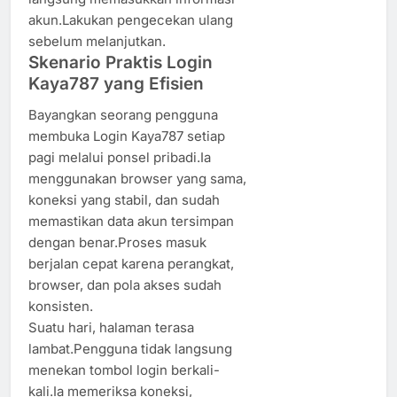
akun.Lakukan pengecekan ulang
sebelum melanjutkan.
Skenario Praktis Login
Kaya787 yang Efisien
Bayangkan seorang pengguna
membuka Login Kaya787 setiap
pagi melalui ponsel pribadi.Ia
menggunakan browser yang sama,
koneksi yang stabil, dan sudah
memastikan data akun tersimpan
dengan benar.Proses masuk
berjalan cepat karena perangkat,
browser, dan pola akses sudah
konsisten.
Suatu hari, halaman terasa
lambat.Pengguna tidak langsung
menekan tombol login berkali-
kali.Ia memeriksa koneksi,