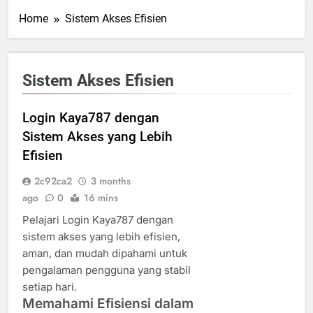
Home
Sistem Akses Efisien
Sistem Akses Efisien
Login Kaya787 dengan
Sistem Akses yang Lebih
Efisien
2c92ca2
3 months
ago
0
16 mins
Pelajari Login Kaya787 dengan
sistem akses yang lebih efisien,
aman, dan mudah dipahami untuk
pengalaman pengguna yang stabil
setiap hari.
Memahami Efisiensi dalam