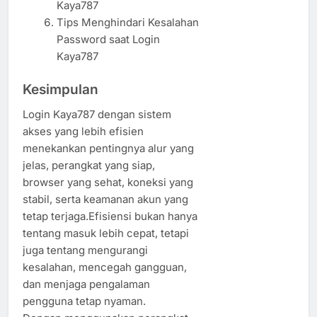
Kaya787
Tips Menghindari Kesalahan
Password saat Login
Kaya787
Kesimpulan
Login Kaya787 dengan sistem
akses yang lebih efisien
menekankan pentingnya alur yang
jelas, perangkat yang siap,
browser yang sehat, koneksi yang
stabil, serta keamanan akun yang
tetap terjaga.Efisiensi bukan hanya
tentang masuk lebih cepat, tetapi
juga tentang mengurangi
kesalahan, mencegah gangguan,
dan menjaga pengalaman
pengguna tetap nyaman.