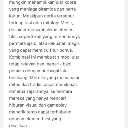
mungkin menampilkan ular kobra
yang menjaga piramida dan harta
karun. Meskipun cerita tersebut
terinspirasi oleh mitologi Mesir,
desainer menambahkan elemen
fiksi seperti kuil yang tersembunyi,
permata ajaib, atau kekuatan magis
yang dapat memicu fitur bonus.
Kombinasi ini membuat simbol ular
tetap relevan dan menarik bagi
pemain dengan berbagai latar
belakang. Mereka yang memahami
mitos dan tradisi dapat menikmati
dimensi sejarahnya, sementara
mereka yang hanya mencari
hiburan visual dan gameplay
menarik tetap dapat terhubung
dengan elemen fiksi yang
disajikan.