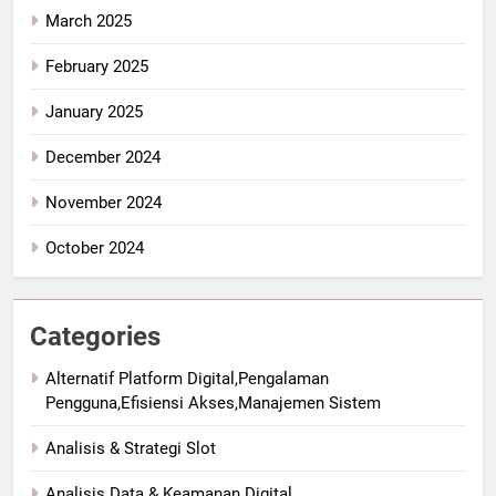
March 2025
February 2025
January 2025
December 2024
November 2024
October 2024
Categories
Alternatif Platform Digital,Pengalaman
Pengguna,Efisiensi Akses,Manajemen Sistem
Analisis & Strategi Slot
Analisis Data & Keamanan Digital