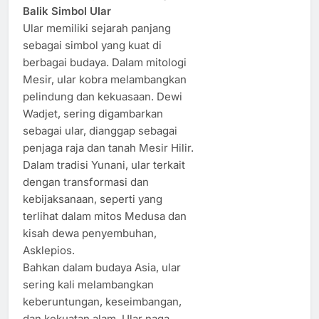
Balik Simbol Ular
Ular memiliki sejarah panjang
sebagai simbol yang kuat di
berbagai budaya. Dalam mitologi
Mesir, ular kobra melambangkan
pelindung dan kekuasaan. Dewi
Wadjet, sering digambarkan
sebagai ular, dianggap sebagai
penjaga raja dan tanah Mesir Hilir.
Dalam tradisi Yunani, ular terkait
dengan transformasi dan
kebijaksanaan, seperti yang
terlihat dalam mitos Medusa dan
kisah dewa penyembuhan,
Asklepios.
Bahkan dalam budaya Asia, ular
sering kali melambangkan
keberuntungan, keseimbangan,
dan kekuatan alam. Ular naga,