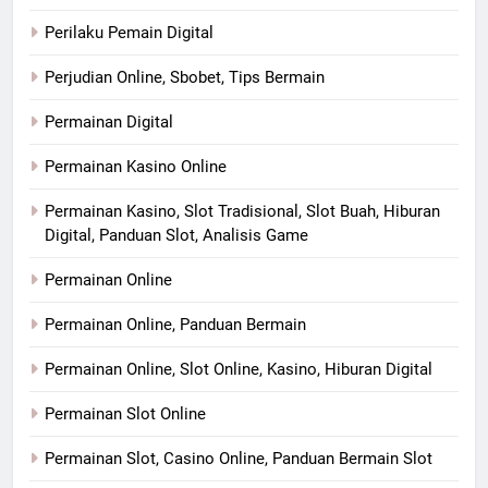
Perilaku Pemain Digital
Perjudian Online, Sbobet, Tips Bermain
Permainan Digital
Permainan Kasino Online
Permainan Kasino, Slot Tradisional, Slot Buah, Hiburan
Digital, Panduan Slot, Analisis Game
Permainan Online
Permainan Online, Panduan Bermain
Permainan Online, Slot Online, Kasino, Hiburan Digital
Permainan Slot Online
Permainan Slot, Casino Online, Panduan Bermain Slot