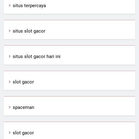
situs terpercaya
situs slot gacor
situs slot gacor hari ini
slot gacor
spaceman
slot gacor