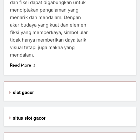
dan fiksi dapat digabungkan untuk
menciptakan pengalaman yang
menarik dan mendalam. Dengan
akar budaya yang kuat dan elemen
fiksi yang memperkaya, simbol ular
tidak hanya memberikan daya tarik
visual tetapi juga makna yang
mendalam.
Read More
slot gacor
situs slot gacor