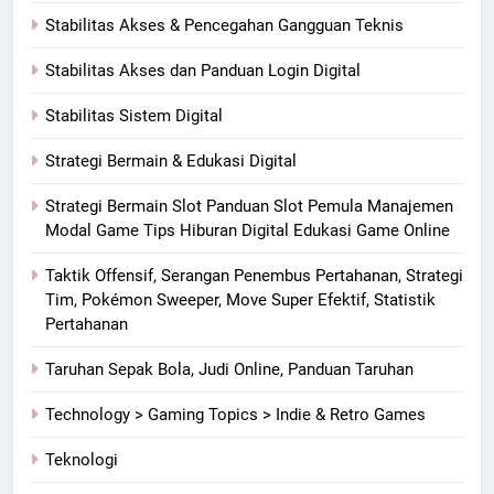
Stabilitas Akses & Pencegahan Gangguan Teknis
Stabilitas Akses dan Panduan Login Digital
Stabilitas Sistem Digital
Strategi Bermain & Edukasi Digital
Strategi Bermain Slot Panduan Slot Pemula Manajemen
Modal Game Tips Hiburan Digital Edukasi Game Online
Taktik Offensif, Serangan Penembus Pertahanan, Strategi
Tim, Pokémon Sweeper, Move Super Efektif, Statistik
Pertahanan
Taruhan Sepak Bola, Judi Online, Panduan Taruhan
Technology > Gaming Topics > Indie & Retro Games
Teknologi