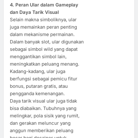
4. Peran Ular dalam Gameplay
dan Daya Tarik Visual
Selain makna simboliknya, ular
juga memainkan peran penting
dalam mekanisme permainan.
Dalam banyak slot, ular digunakan
sebagai simbol wild yang dapat
menggantikan simbol lain,
meningkatkan peluang menang.
Kadang-kadang, ular juga
berfungsi sebagai pemicu fitur
bonus, putaran gratis, atau
pengganda kemenangan.
Daya tarik visual ular juga tidak
bisa diabaikan. Tubuhnya yang
melingkar, pola sisik yang rumit,
dan gerakan meluncur yang
anggun memberikan peluang
besar bagi desainer untuk