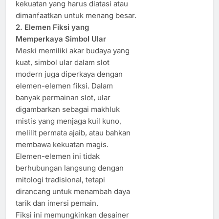
kekuatan yang harus diatasi atau
dimanfaatkan untuk menang besar.
2. Elemen Fiksi yang
Memperkaya Simbol Ular
Meski memiliki akar budaya yang
kuat, simbol ular dalam slot
modern juga diperkaya dengan
elemen-elemen fiksi. Dalam
banyak permainan slot, ular
digambarkan sebagai makhluk
mistis yang menjaga kuil kuno,
melilit permata ajaib, atau bahkan
membawa kekuatan magis.
Elemen-elemen ini tidak
berhubungan langsung dengan
mitologi tradisional, tetapi
dirancang untuk menambah daya
tarik dan imersi pemain.
Fiksi ini memungkinkan desainer