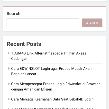
Search
SEARCH
Recent Posts
TIARA4D Link Alternatif sebagai Pilihan Akses
Cadangan
Cara EDWINSLOT Login agar Proses Masuk Akun
Berjalan Lancar
Cara Mempercepat Proses Login Edwinslot di Browser
dengan Aman dan Efisien
Cara Menjaga Keamanan Data Saat Lebah4D Login