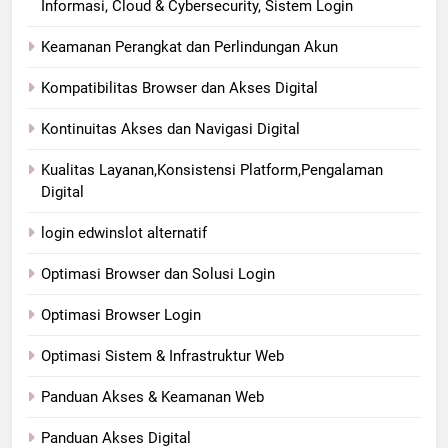
Informasi, Cloud & Cybersecurity, Sistem Login
Keamanan Perangkat dan Perlindungan Akun
Kompatibilitas Browser dan Akses Digital
Kontinuitas Akses dan Navigasi Digital
Kualitas Layanan,Konsistensi Platform,Pengalaman
Digital
login edwinslot alternatif
Optimasi Browser dan Solusi Login
Optimasi Browser Login
Optimasi Sistem & Infrastruktur Web
Panduan Akses & Keamanan Web
Panduan Akses Digital