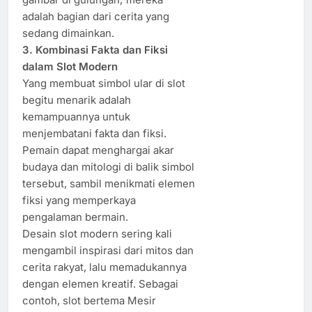
adalah bagian dari cerita yang
sedang dimainkan.
3. Kombinasi Fakta dan Fiksi
dalam Slot Modern
Yang membuat simbol ular di slot
begitu menarik adalah
kemampuannya untuk
menjembatani fakta dan fiksi.
Pemain dapat menghargai akar
budaya dan mitologi di balik simbol
tersebut, sambil menikmati elemen
fiksi yang memperkaya
pengalaman bermain.
Desain slot modern sering kali
mengambil inspirasi dari mitos dan
cerita rakyat, lalu memadukannya
dengan elemen kreatif. Sebagai
contoh, slot bertema Mesir