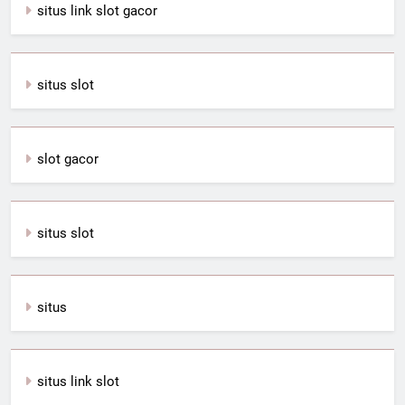
situs link slot gacor
situs slot
slot gacor
situs slot
situs
situs link slot