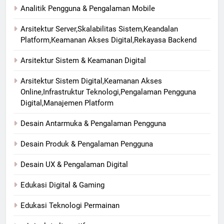
Analitik Pengguna & Pengalaman Mobile
Arsitektur Server,Skalabilitas Sistem,Keandalan
Platform,Keamanan Akses Digital,Rekayasa Backend
Arsitektur Sistem & Keamanan Digital
Arsitektur Sistem Digital,Keamanan Akses
Online,Infrastruktur Teknologi,Pengalaman Pengguna
Digital,Manajemen Platform
Desain Antarmuka & Pengalaman Pengguna
Desain Produk & Pengalaman Pengguna
Desain UX & Pengalaman Digital
Edukasi Digital & Gaming
Edukasi Teknologi Permainan