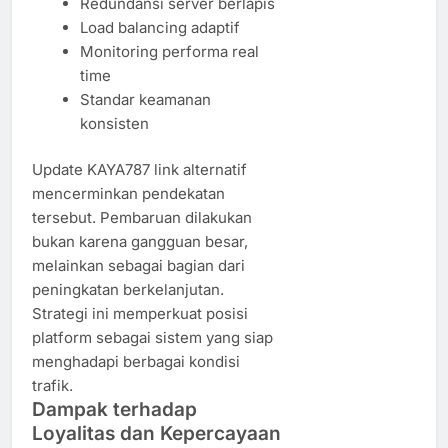
Redundansi server berlapis
Load balancing adaptif
Monitoring performa real
time
Standar keamanan
konsisten
Update KAYA787 link alternatif
mencerminkan pendekatan
tersebut. Pembaruan dilakukan
bukan karena gangguan besar,
melainkan sebagai bagian dari
peningkatan berkelanjutan.
Strategi ini memperkuat posisi
platform sebagai sistem yang siap
menghadapi berbagai kondisi
trafik.
Dampak terhadap
Loyalitas dan Kepercayaan