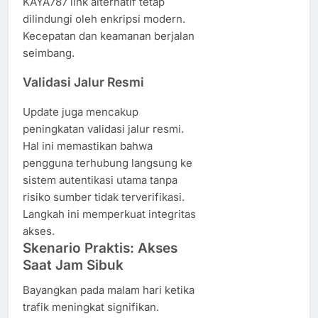
KAYA787 link alternatif tetap
dilindungi oleh enkripsi modern.
Kecepatan dan keamanan berjalan
seimbang.
Validasi Jalur Resmi
Update juga mencakup
peningkatan validasi jalur resmi.
Hal ini memastikan bahwa
pengguna terhubung langsung ke
sistem autentikasi utama tanpa
risiko sumber tidak terverifikasi.
Langkah ini memperkuat integritas
akses.
Skenario Praktis: Akses
Saat Jam Sibuk
Bayangkan pada malam hari ketika
trafik meningkat signifikan.