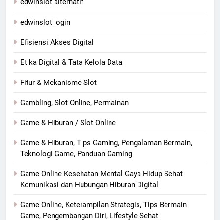
edwinslot alternatif
edwinslot login
Efisiensi Akses Digital
Etika Digital & Tata Kelola Data
Fitur & Mekanisme Slot
Gambling, Slot Online, Permainan
Game & Hiburan / Slot Online
Game & Hiburan, Tips Gaming, Pengalaman Bermain,
Teknologi Game, Panduan Gaming
Game Online Kesehatan Mental Gaya Hidup Sehat
Komunikasi dan Hubungan Hiburan Digital
Game Online, Keterampilan Strategis, Tips Bermain
Game, Pengembangan Diri, Lifestyle Sehat