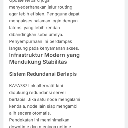
Update terbaru juga
menyederhanakan jalur routing
agar lebih efisien. Pengguna dapat
mengakses halaman login dengan
latensi yang lebih rendah
dibandingkan sebelumnya.
Penyempurnaan ini berdampak
langsung pada kenyamanan akses.
Infrastruktur Modern yang
Mendukung Stabilitas
Sistem Redundansi Berlapis
KAYA787 link alternatif kini
didukung redundansi server
berlapis. Jika satu node mengalami
kendala, node lain siap mengambil
alih secara otomatis.
Pendekatan ini meminimalkan
downtime dan menjaga uptime