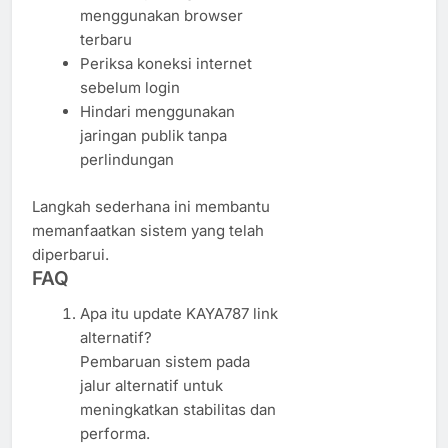
menggunakan browser
terbaru
Periksa koneksi internet
sebelum login
Hindari menggunakan
jaringan publik tanpa
perlindungan
Langkah sederhana ini membantu
memanfaatkan sistem yang telah
diperbarui.
FAQ
Apa itu update KAYA787 link
alternatif?
Pembaruan sistem pada
jalur alternatif untuk
meningkatkan stabilitas dan
performa.