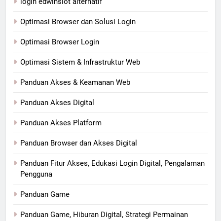
login edwinslot alternatif
Optimasi Browser dan Solusi Login
Optimasi Browser Login
Optimasi Sistem & Infrastruktur Web
Panduan Akses & Keamanan Web
Panduan Akses Digital
Panduan Akses Platform
Panduan Browser dan Akses Digital
Panduan Fitur Akses, Edukasi Login Digital, Pengalaman
Pengguna
Panduan Game
Panduan Game, Hiburan Digital, Strategi Permainan