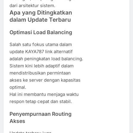
dari arsitektur sistem.
Apa yang Ditingkatkan
dalam Update Terbaru
Optimasi Load Balancing
Salah satu fokus utama dalam
update KAYA787 link alternatif
adalah peningkatan load balancing.
Sistem kini lebih adaptif dalam
mendistribusikan permintaan
akses ke server dengan kapasitas
optimal.
Hal ini membantu menjaga waktu
respon tetap cepat dan stabil.
Penyempurnaan Routing
Akses