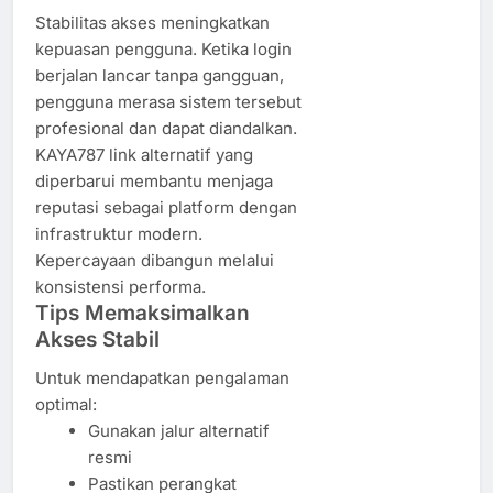
Stabilitas akses meningkatkan
kepuasan pengguna. Ketika login
berjalan lancar tanpa gangguan,
pengguna merasa sistem tersebut
profesional dan dapat diandalkan.
KAYA787 link alternatif yang
diperbarui membantu menjaga
reputasi sebagai platform dengan
infrastruktur modern.
Kepercayaan dibangun melalui
konsistensi performa.
Tips Memaksimalkan
Akses Stabil
Untuk mendapatkan pengalaman
optimal:
Gunakan jalur alternatif
resmi
Pastikan perangkat