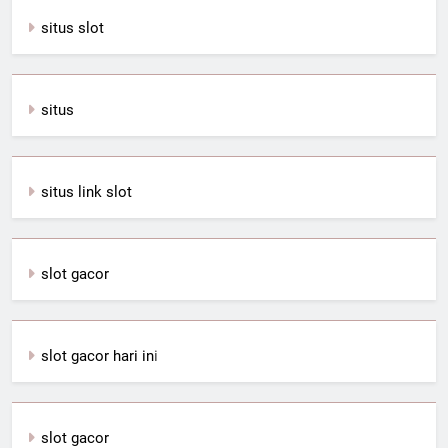
situs slot
situs
situs link slot
slot gacor
slot gacor hari in
i
slot gacor