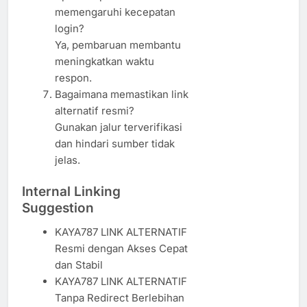
memengaruhi kecepatan
login?
Ya, pembaruan membantu
meningkatkan waktu
respon.
Bagaimana memastikan link
alternatif resmi?
Gunakan jalur terverifikasi
dan hindari sumber tidak
jelas.
Internal Linking
Suggestion
KAYA787 LINK ALTERNATIF
Resmi dengan Akses Cepat
dan Stabil
KAYA787 LINK ALTERNATIF
Tanpa Redirect Berlebihan