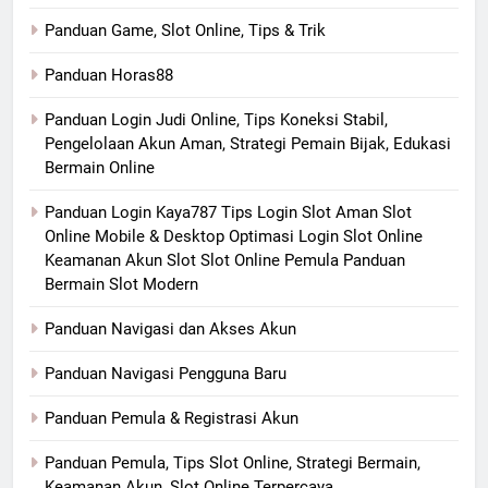
Panduan Game, Slot Online, Tips & Trik
Panduan Horas88
Panduan Login Judi Online, Tips Koneksi Stabil,
Pengelolaan Akun Aman, Strategi Pemain Bijak, Edukasi
Bermain Online
Panduan Login Kaya787 Tips Login Slot Aman Slot
Online Mobile & Desktop Optimasi Login Slot Online
Keamanan Akun Slot Slot Online Pemula Panduan
Bermain Slot Modern
Panduan Navigasi dan Akses Akun
Panduan Navigasi Pengguna Baru
Panduan Pemula & Registrasi Akun
Panduan Pemula, Tips Slot Online, Strategi Bermain,
Keamanan Akun, Slot Online Terpercaya