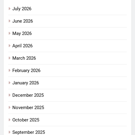
July 2026
June 2026
May 2026
April 2026
March 2026
February 2026
January 2026
December 2025
November 2025
October 2025
September 2025