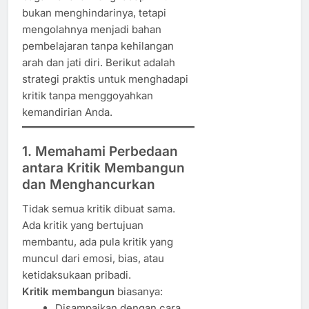
bukan menghindarinya, tetapi
mengolahnya menjadi bahan
pembelajaran tanpa kehilangan
arah dan jati diri. Berikut adalah
strategi praktis untuk menghadapi
kritik tanpa menggoyahkan
kemandirian Anda.
1. Memahami Perbedaan
antara Kritik Membangun
dan Menghancurkan
Tidak semua kritik dibuat sama.
Ada kritik yang bertujuan
membantu, ada pula kritik yang
muncul dari emosi, bias, atau
ketidaksukaan pribadi.
Kritik membangun
biasanya:
Disampaikan dengan cara