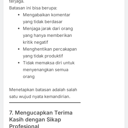
terjaga.
Batasan ini bisa berupa:
Mengabaikan komentar
yang tidak berdasar
Menjaga jarak dari orang
yang hanya memberikan
kritik negatif
Menghentikan percakapan
yang tidak produktif
Tidak memaksa diri untuk
menyenangkan semua
orang
Menetapkan batasan adalah salah
satu wujud nyata kemandirian.
7. Mengucapkan Terima
Kasih dengan Sikap
Profesional