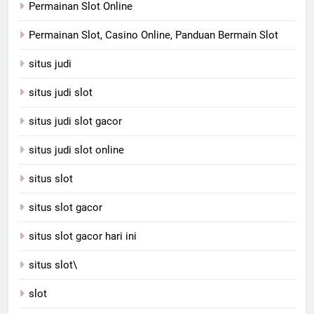
Permainan Slot Online
Permainan Slot, Casino Online, Panduan Bermain Slot
situs judi
situs judi slot
situs judi slot gacor
situs judi slot online
situs slot
situs slot gacor
situs slot gacor hari ini
situs slot\
slot