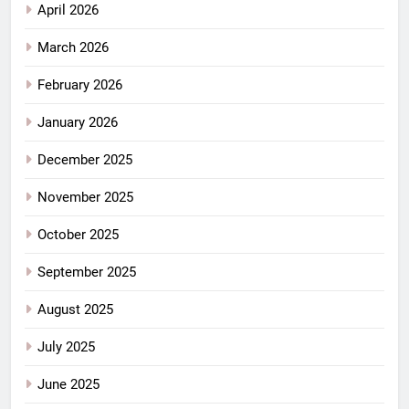
April 2026
March 2026
February 2026
January 2026
December 2025
November 2025
October 2025
September 2025
August 2025
July 2025
June 2025