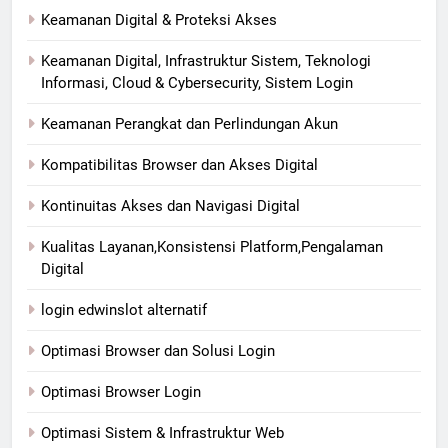
Keamanan Digital & Proteksi Akses
Keamanan Digital, Infrastruktur Sistem, Teknologi
Informasi, Cloud & Cybersecurity, Sistem Login
Keamanan Perangkat dan Perlindungan Akun
Kompatibilitas Browser dan Akses Digital
Kontinuitas Akses dan Navigasi Digital
Kualitas Layanan,Konsistensi Platform,Pengalaman
Digital
login edwinslot alternatif
Optimasi Browser dan Solusi Login
Optimasi Browser Login
Optimasi Sistem & Infrastruktur Web