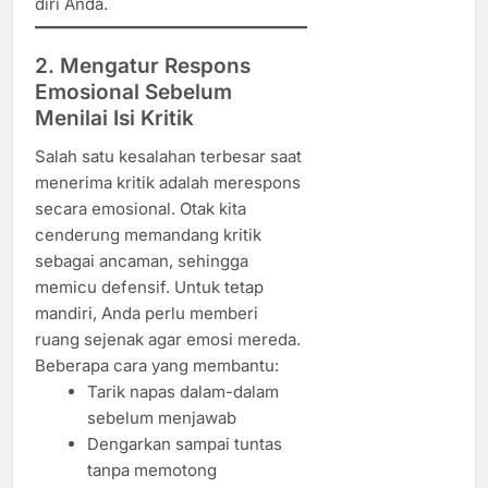
diri Anda.
2. Mengatur Respons
Emosional Sebelum
Menilai Isi Kritik
Salah satu kesalahan terbesar saat
menerima kritik adalah merespons
secara emosional. Otak kita
cenderung memandang kritik
sebagai ancaman, sehingga
memicu defensif. Untuk tetap
mandiri, Anda perlu memberi
ruang sejenak agar emosi mereda.
Beberapa cara yang membantu:
Tarik napas dalam-dalam
sebelum menjawab
Dengarkan sampai tuntas
tanpa memotong