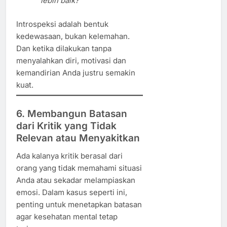
lebih baik?”
Introspeksi adalah bentuk
kedewasaan, bukan kelemahan.
Dan ketika dilakukan tanpa
menyalahkan diri, motivasi dan
kemandirian Anda justru semakin
kuat.
6. Membangun Batasan
dari Kritik yang Tidak
Relevan atau Menyakitkan
Ada kalanya kritik berasal dari
orang yang tidak memahami situasi
Anda atau sekadar melampiaskan
emosi. Dalam kasus seperti ini,
penting untuk menetapkan batasan
agar kesehatan mental tetap