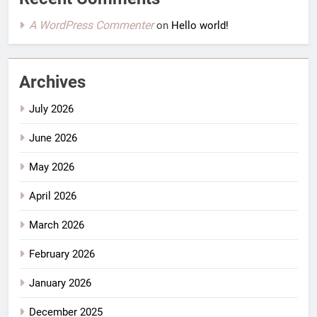
A WordPress Commenter
on
Hello world!
Archives
July 2026
June 2026
May 2026
April 2026
March 2026
February 2026
January 2026
December 2025