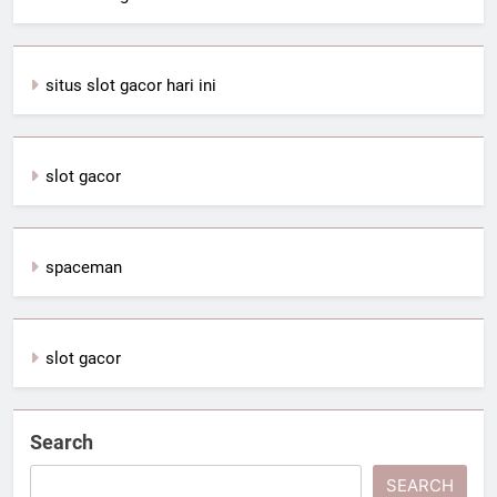
situs slot gacor hari ini
slot gacor
spaceman
slot gacor
Search
SEARCH