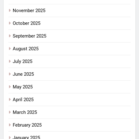
November 2025
October 2025
September 2025
August 2025
July 2025
June 2025
May 2025
April 2025
March 2025
February 2025
January 2025