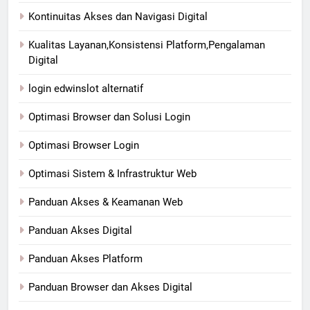
Kontinuitas Akses dan Navigasi Digital
Kualitas Layanan,Konsistensi Platform,Pengalaman
Digital
login edwinslot alternatif
Optimasi Browser dan Solusi Login
Optimasi Browser Login
Optimasi Sistem & Infrastruktur Web
Panduan Akses & Keamanan Web
Panduan Akses Digital
Panduan Akses Platform
Panduan Browser dan Akses Digital