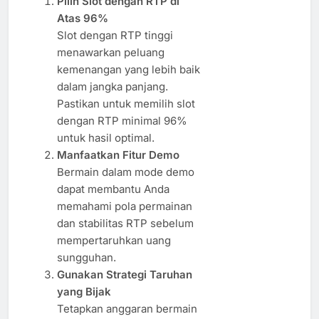
Pilih Slot dengan RTP di
Atas 96%
Slot dengan RTP tinggi
menawarkan peluang
kemenangan yang lebih baik
dalam jangka panjang.
Pastikan untuk memilih slot
dengan RTP minimal 96%
untuk hasil optimal.
Manfaatkan Fitur Demo
Bermain dalam mode demo
dapat membantu Anda
memahami pola permainan
dan stabilitas RTP sebelum
mempertaruhkan uang
sungguhan.
Gunakan Strategi Taruhan
yang Bijak
Tetapkan anggaran bermain