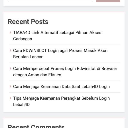
Recent Posts
TIARA4D Link Alternatif sebagai Pilihan Akses
Cadangan
Cara EDWINSLOT Login agar Proses Masuk Akun
Berjalan Lancar
Cara Mempercepat Proses Login Edwinslot di Browser
dengan Aman dan Efisien
Cara Menjaga Keamanan Data Saat Lebah4D Login
Tips Menjaga Keamanan Perangkat Sebelum Login
Lebah4D
Recent Comments