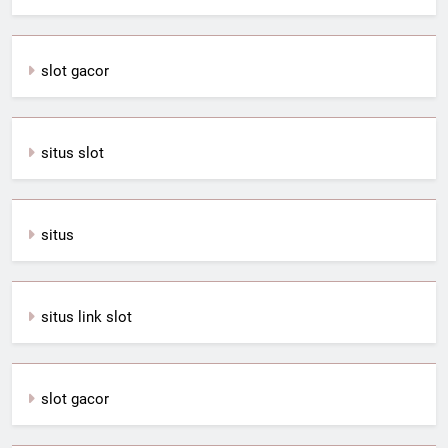
slot gacor
situs slot
situs
situs link slot
slot gacor