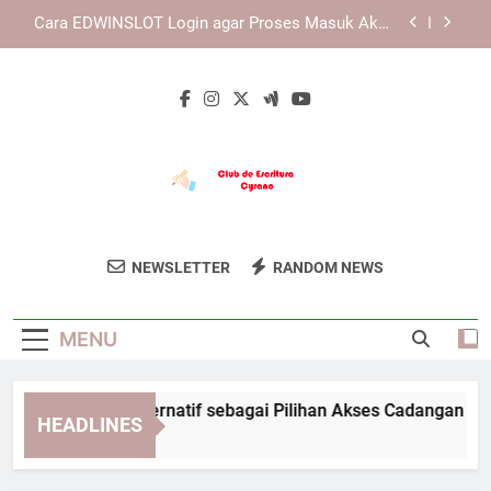
Skip
Cara Mempercepat Proses Login Edwinslot di
to
Browser dengan Aman dan Efisien
content
Cara Menjaga Keamanan Data Saat Lebah4D
Login
TIARA4D Link Alternatif sebagai Pilihan Akses
Cadangan
Cara EDWINSLOT Login agar Proses Masuk Akun
Berjalan Lancar
Cara Mempercepat Proses Login Edwinslot di
Browser dengan Aman dan Efisien
Club De Escritura
Bergabunglah Dengan Komunitas Penulis Di
Cara Menjaga Keamanan Data Saat Lebah4D
NEWSLETTER
RANDOM NEWS
Cyrano
Login
Club De Escritura Cyrano Dan Kembangkan
Keterampilan Sastra Anda.
MENU
ARA4D Link Alternatif sebagai Pilihan Akses Cadangan
HEADLINES
Weeks Ago