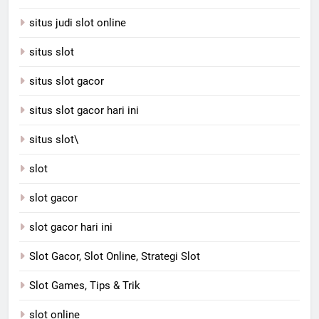
situs judi slot online
situs slot
situs slot gacor
situs slot gacor hari ini
situs slot\
slot
slot gacor
slot gacor hari ini
Slot Gacor, Slot Online, Strategi Slot
Slot Games, Tips & Trik
slot online