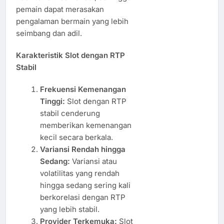
pemain dapat merasakan
pengalaman bermain yang lebih
seimbang dan adil.
Karakteristik Slot dengan RTP
Stabil
Frekuensi Kemenangan
Tinggi:
Slot dengan RTP
stabil cenderung
memberikan kemenangan
kecil secara berkala.
Variansi Rendah hingga
Sedang:
Variansi atau
volatilitas yang rendah
hingga sedang sering kali
berkorelasi dengan RTP
yang lebih stabil.
Provider Terkemuka:
Slot