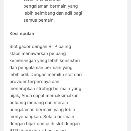
pengalaman bermain yang
lebih seimbang dan adil bagi
semua pemain.
Kesimpulan
Slot gacor dengan RTP paling
stabil menawarkan peluang
kemenangan yang lebih konsisten
dan pengalaman bermain yang
lebih adil. Dengan memilih slot dari
provider terpercaya dan
menerapkan strategi bermain yang
bijak, Anda dapat memaksimalkan
peluang menang dan meraih
pengalaman bermain yang lebih
menyenangkan. Selalu bermain
dengan bijak dan pilih slot dengan
RTP tinggi untuk hasil yang