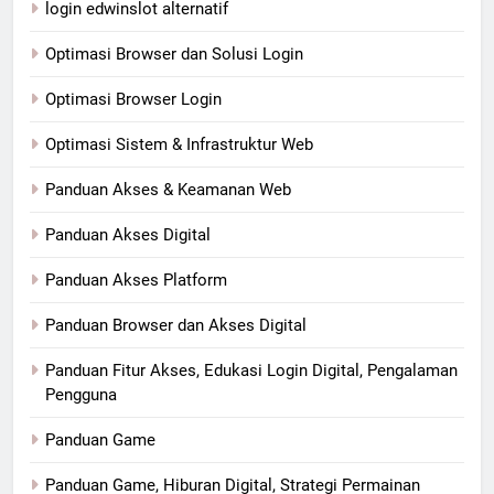
login edwinslot alternatif
Optimasi Browser dan Solusi Login
Optimasi Browser Login
Optimasi Sistem & Infrastruktur Web
Panduan Akses & Keamanan Web
Panduan Akses Digital
Panduan Akses Platform
Panduan Browser dan Akses Digital
Panduan Fitur Akses, Edukasi Login Digital, Pengalaman
Pengguna
Panduan Game
Panduan Game, Hiburan Digital, Strategi Permainan