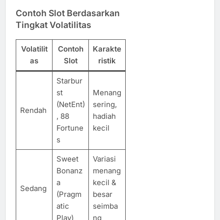
Contoh Slot Berdasarkan
Tingkat Volatilitas
Volatilit
Contoh
Karakte
as
Slot
ristik
Starbur
st
Menang
(NetEnt)
sering,
Rendah
, 88
hadiah
Fortune
kecil
s
Sweet
Variasi
Bonanz
menang
a
kecil &
Sedang
(Pragm
besar
atic
seimba
Play)
ng