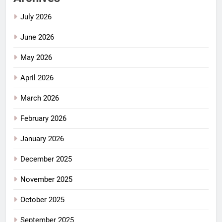
July 2026
June 2026
May 2026
April 2026
March 2026
February 2026
January 2026
December 2025
November 2025
October 2025
September 2025