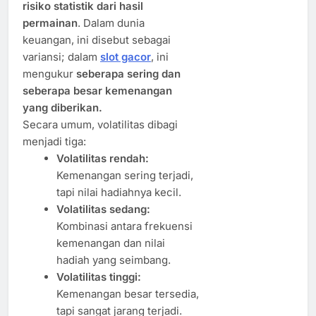
risiko statistik dari hasil
permainan
. Dalam dunia
keuangan, ini disebut sebagai
variansi; dalam
slot gacor
, ini
mengukur
seberapa sering dan
seberapa besar kemenangan
yang diberikan.
Secara umum, volatilitas dibagi
menjadi tiga:
Volatilitas rendah:
Kemenangan sering terjadi,
tapi nilai hadiahnya kecil.
Volatilitas sedang:
Kombinasi antara frekuensi
kemenangan dan nilai
hadiah yang seimbang.
Volatilitas tinggi:
Kemenangan besar tersedia,
tapi sangat jarang terjadi.