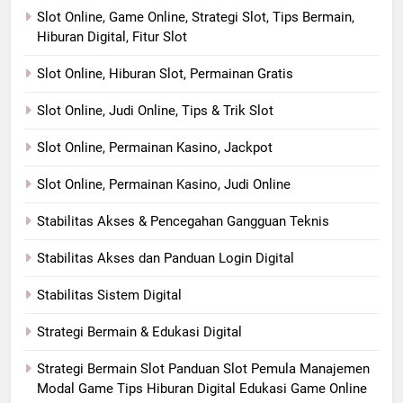
Slot Online, Game Online, Strategi Slot, Tips Bermain,
Hiburan Digital, Fitur Slot
Slot Online, Hiburan Slot, Permainan Gratis
Slot Online, Judi Online, Tips & Trik Slot
Slot Online, Permainan Kasino, Jackpot
Slot Online, Permainan Kasino, Judi Online
Stabilitas Akses & Pencegahan Gangguan Teknis
Stabilitas Akses dan Panduan Login Digital
Stabilitas Sistem Digital
Strategi Bermain & Edukasi Digital
Strategi Bermain Slot Panduan Slot Pemula Manajemen
Modal Game Tips Hiburan Digital Edukasi Game Online