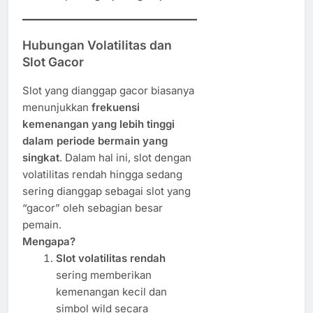
Hubungan Volatilitas dan
Slot Gacor
Slot yang dianggap gacor biasanya
menunjukkan
frekuensi
kemenangan yang lebih tinggi
dalam periode bermain yang
singkat
. Dalam hal ini, slot dengan
volatilitas rendah hingga sedang
sering dianggap sebagai slot yang
“gacor” oleh sebagian besar
pemain.
Mengapa?
Slot volatilitas rendah
sering memberikan
kemenangan kecil dan
simbol wild secara