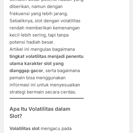
diberikan, namun dengan
frekuensi yang lebih jarang.
Sebaliknya, slot dengan volatilitas
rendah memberikan kemenangan
kecil lebih sering, tapi tanpa
potensi hadiah besar.
Artikel ini mengulas bagaimana
tingkat volatilitas menjadi penentu
utama karakter slot yang
dianggap gacor
, serta bagaimana
pemain bisa menggunakan
informasi ini untuk menyesuaikan
strategi bermain secara cerdas.
Apa Itu Volatilitas dalam
Slot?
Volatilitas slot
mengacu pada