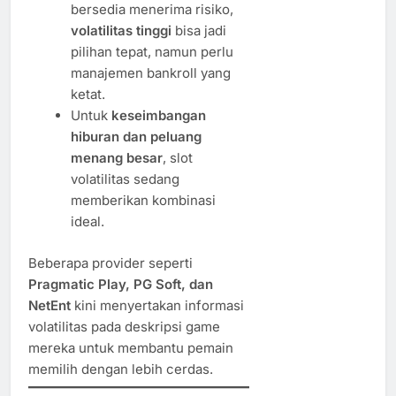
bersedia menerima risiko,
volatilitas tinggi
bisa jadi
pilihan tepat, namun perlu
manajemen bankroll yang
ketat.
Untuk
keseimbangan
hiburan dan peluang
menang besar
, slot
volatilitas sedang
memberikan kombinasi
ideal.
Beberapa provider seperti
Pragmatic Play, PG Soft, dan
NetEnt
kini menyertakan informasi
volatilitas pada deskripsi game
mereka untuk membantu pemain
memilih dengan lebih cerdas.