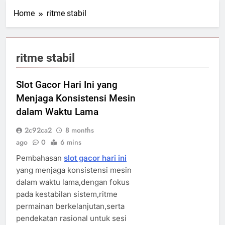
Home
ritme stabil
ritme stabil
Slot Gacor Hari Ini yang
Menjaga Konsistensi Mesin
dalam Waktu Lama
2c92ca2
8 months
ago
0
6 mins
Pembahasan
slot gacor hari ini
yang menjaga konsistensi mesin
dalam waktu lama,dengan fokus
pada kestabilan sistem,ritme
permainan berkelanjutan,serta
pendekatan rasional untuk sesi