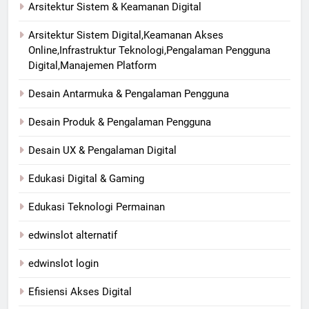
Arsitektur Sistem & Keamanan Digital
Arsitektur Sistem Digital,Keamanan Akses
Online,Infrastruktur Teknologi,Pengalaman Pengguna
Digital,Manajemen Platform
Desain Antarmuka & Pengalaman Pengguna
Desain Produk & Pengalaman Pengguna
Desain UX & Pengalaman Digital
Edukasi Digital & Gaming
Edukasi Teknologi Permainan
edwinslot alternatif
edwinslot login
Efisiensi Akses Digital