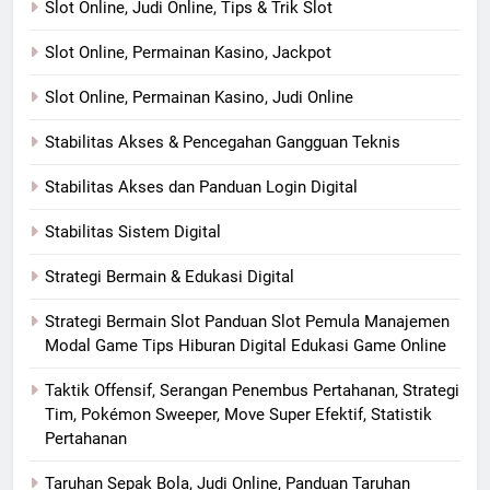
Slot Online, Judi Online, Tips & Trik Slot
Slot Online, Permainan Kasino, Jackpot
Slot Online, Permainan Kasino, Judi Online
Stabilitas Akses & Pencegahan Gangguan Teknis
Stabilitas Akses dan Panduan Login Digital
Stabilitas Sistem Digital
Strategi Bermain & Edukasi Digital
Strategi Bermain Slot Panduan Slot Pemula Manajemen
Modal Game Tips Hiburan Digital Edukasi Game Online
Taktik Offensif, Serangan Penembus Pertahanan, Strategi
Tim, Pokémon Sweeper, Move Super Efektif, Statistik
Pertahanan
Taruhan Sepak Bola, Judi Online, Panduan Taruhan