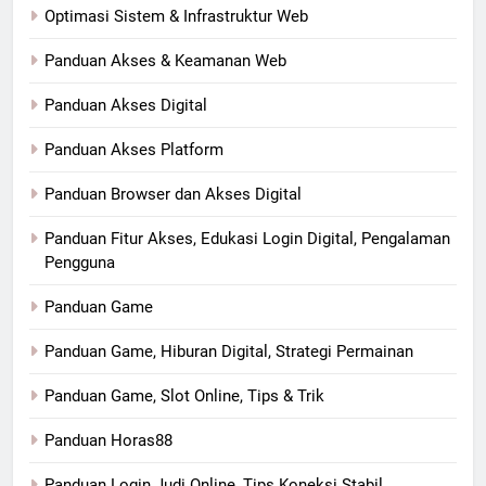
Optimasi Sistem & Infrastruktur Web
Panduan Akses & Keamanan Web
Panduan Akses Digital
Panduan Akses Platform
Panduan Browser dan Akses Digital
Panduan Fitur Akses, Edukasi Login Digital, Pengalaman
Pengguna
Panduan Game
Panduan Game, Hiburan Digital, Strategi Permainan
Panduan Game, Slot Online, Tips & Trik
Panduan Horas88
Panduan Login Judi Online, Tips Koneksi Stabil,