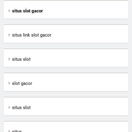
situs slot gacor
situs link slot gacor
situs slot
slot gacor
situs slot
situs