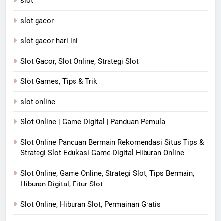
slot
slot gacor
slot gacor hari ini
Slot Gacor, Slot Online, Strategi Slot
Slot Games, Tips & Trik
slot online
Slot Online | Game Digital | Panduan Pemula
Slot Online Panduan Bermain Rekomendasi Situs Tips &
Strategi Slot Edukasi Game Digital Hiburan Online
Slot Online, Game Online, Strategi Slot, Tips Bermain,
Hiburan Digital, Fitur Slot
Slot Online, Hiburan Slot, Permainan Gratis