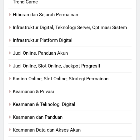
Trend Game
Hiburan dan Sejarah Permainan
Infrastruktur Digital, Teknologi Server, Optimasi Sistem
Infrastruktur Platform Digital
Judi Online, Panduan Akun
Judi Online, Slot Online, Jackpot Progresif
Kasino Online, Slot Online, Strategi Permainan
Keamanan & Privasi
Keamanan & Teknologi Digital
Keamanan dan Panduan
Keamanan Data dan Akses Akun