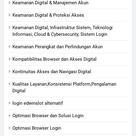
Keamanan Digital & Manajemen Akun
Keamanan Digital & Proteksi Akses
Keamanan Digital, Infrastruktur Sistem, Teknologi
Informasi, Cloud & Cybersecurity, Sistem Login
Keamanan Perangkat dan Perlindungan Akun
Kompatibilitas Browser dan Akses Digital
Kontinuitas Akses dan Navigasi Digital
Kualitas Layanan,Konsistensi Platform,Pengalaman
Digital
login edwinslot alternatif
Optimasi Browser dan Solusi Login
Optimasi Browser Login