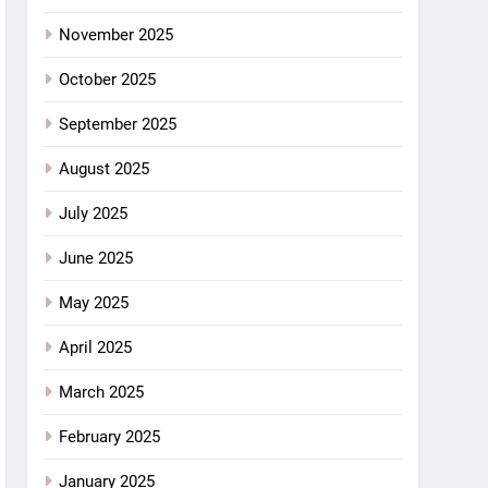
November 2025
October 2025
September 2025
August 2025
July 2025
June 2025
May 2025
April 2025
March 2025
February 2025
January 2025