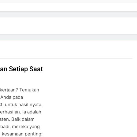
n Setiap Saat
ekerjaan? Temukan
n Anda pada
i untuk hasil nyata.
hasilan. Ia adalah
isten. Baik dalam
ribadi, mereka yang
tu kesamaan penting: