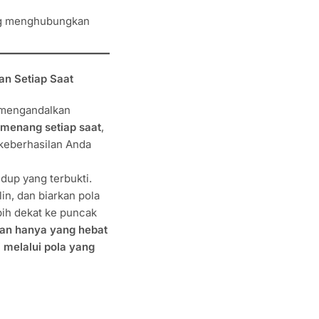
ng menghubungkan
an Setiap Saat
a mengandalkan
menang setiap saat
,
keberhasilan Anda
idup yang terbukti.
lin, dan biarkan pola
ih dekat ke puncak
an hanya yang hebat
 melalui pola yang