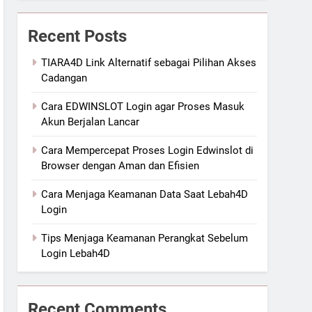
Recent Posts
TIARA4D Link Alternatif sebagai Pilihan Akses
Cadangan
Cara EDWINSLOT Login agar Proses Masuk
Akun Berjalan Lancar
Cara Mempercepat Proses Login Edwinslot di
Browser dengan Aman dan Efisien
Cara Menjaga Keamanan Data Saat Lebah4D
Login
Tips Menjaga Keamanan Perangkat Sebelum
Login Lebah4D
Recent Comments