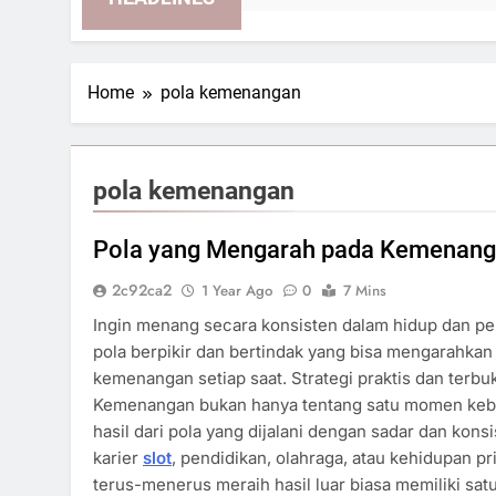
Home
pola kemenangan
pola kemenangan
Pola yang Mengarah pada Kemenanga
2c92ca2
1 Year Ago
0
7 Mins
Ingin menang secara konsisten dalam hidup dan p
pola berpikir dan bertindak yang bisa mengarahka
kemenangan setiap saat. Strategi praktis dan terbukt
Kemenangan bukan hanya tentang satu momen keber
hasil dari pola yang dijalani dengan sadar dan kons
karier
slot
, pendidikan, olahraga, atau kehidupan p
terus-menerus meraih hasil luar biasa memiliki sa