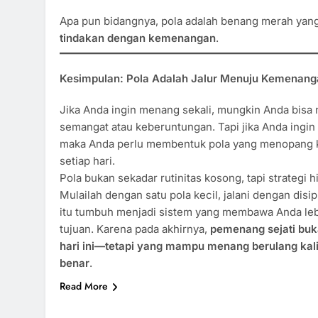
Apa pun bidangnya, pola adalah benang merah ya
tindakan dengan kemenangan
.
Kesimpulan: Pola Adalah Jalur Menuju Kemenang
Jika Anda ingin menang sekali, mungkin Anda bis
semangat atau keberuntungan. Tapi jika Anda ingin
maka Anda perlu membentuk pola yang menopang 
setiap hari.
Pola bukan sekadar rutinitas kosong, tapi strategi h
Mulailah dengan satu pola kecil, jalani dengan disip
itu tumbuh menjadi sistem yang membawa Anda leb
tujuan. Karena pada akhirnya,
pemenang sejati buk
hari ini—tetapi yang mampu menang berulang kali
benar
.
Read More