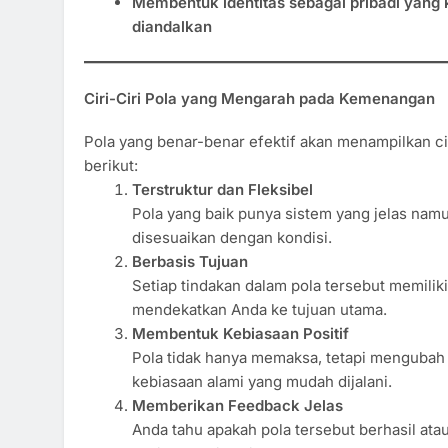
Membentuk identitas sebagai pribadi yang 
diandalkan
Ciri-Ciri Pola yang Mengarah pada Kemenangan
Pola yang benar-benar efektif akan menampilkan cir
berikut:
Terstruktur dan Fleksibel
Pola yang baik punya sistem yang jelas namu
disesuaikan dengan kondisi.
Berbasis Tujuan
Setiap tindakan dalam pola tersebut memilik
mendekatkan Anda ke tujuan utama.
Membentuk Kebiasaan Positif
Pola tidak hanya memaksa, tetapi mengubah 
kebiasaan alami yang mudah dijalani.
Memberikan Feedback Jelas
Anda tahu apakah pola tersebut berhasil atau