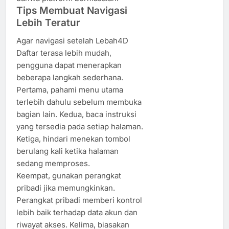
Tips Membuat Navigasi
Lebih Teratur
Agar navigasi setelah Lebah4D
Daftar terasa lebih mudah,
pengguna dapat menerapkan
beberapa langkah sederhana.
Pertama, pahami menu utama
terlebih dahulu sebelum membuka
bagian lain. Kedua, baca instruksi
yang tersedia pada setiap halaman.
Ketiga, hindari menekan tombol
berulang kali ketika halaman
sedang memproses.
Keempat, gunakan perangkat
pribadi jika memungkinkan.
Perangkat pribadi memberi kontrol
lebih baik terhadap data akun dan
riwayat akses. Kelima, biasakan