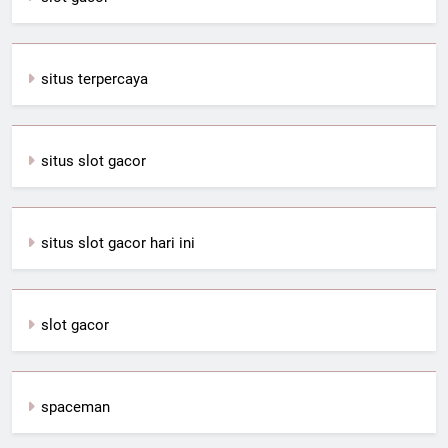
situs terpercaya
situs slot gacor
situs slot gacor hari ini
slot gacor
spaceman