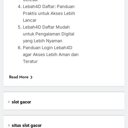
Lebah4D Daftar: Panduan
Praktis untuk Akses Lebih
Lancar
Lebah4D Daftar Mudah
untuk Pengalaman Digital
yang Lebih Nyaman
Panduan Login Lebah4D
agar Akses Lebih Aman dan
Teratur
Read More
slot gacor
situs slot gacor