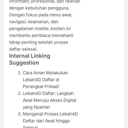
informatif, profesional, dan relevan
dengan kebutuhan pengguna.
Dengan fokus pada menu awal,
navigasi, keamanan, dan
pengalaman mobile, konten ini
membantu pembaca memahami
tahap penting setelah proses
daftar selesai.
Internal Linking
Suggestion
Cara Aman Melakukan
Lebah4D Daftar di
Perangkat Pribadi
Lebah4D Daftar: Langkah
Awal Menuju Akses Digital
yang Nyaman
Mengenal Proses Lebah4D
Daftar dari Awal hingga
Selesai