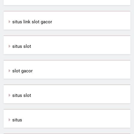
situs link slot gacor
situs slot
slot gacor
situs slot
situs