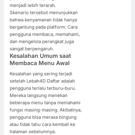
menjadi lebih terarah.
Skenario tersebut menunjukkan
bahwa kenyamanan tidak hanya
bergantung pada platform. Cara
pengguna membaca, memahami,
dan mengelola perangkat juga
sangat berpengaruh.
Kesalahan Umum saat
Membaca Menu Awal
Kesalahan yang sering terjadi
setelah Lebah4D Daftar adalah
pengguna terlalu terburu-buru.
Mereka langsung menekan
beberapa menu tanpa memahami
fungsi masing-masing. Akibatnya,
pengguna bisa merasa bingung
atau tidak tahu cara kembali ke
halaman sebelumnya.