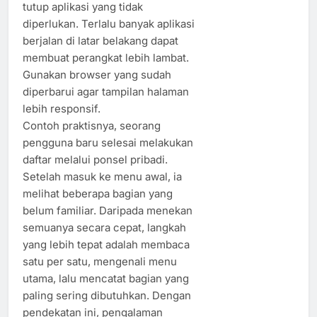
tutup aplikasi yang tidak
diperlukan. Terlalu banyak aplikasi
berjalan di latar belakang dapat
membuat perangkat lebih lambat.
Gunakan browser yang sudah
diperbarui agar tampilan halaman
lebih responsif.
Contoh praktisnya, seorang
pengguna baru selesai melakukan
daftar melalui ponsel pribadi.
Setelah masuk ke menu awal, ia
melihat beberapa bagian yang
belum familiar. Daripada menekan
semuanya secara cepat, langkah
yang lebih tepat adalah membaca
satu per satu, mengenali menu
utama, lalu mencatat bagian yang
paling sering dibutuhkan. Dengan
pendekatan ini, pengalaman