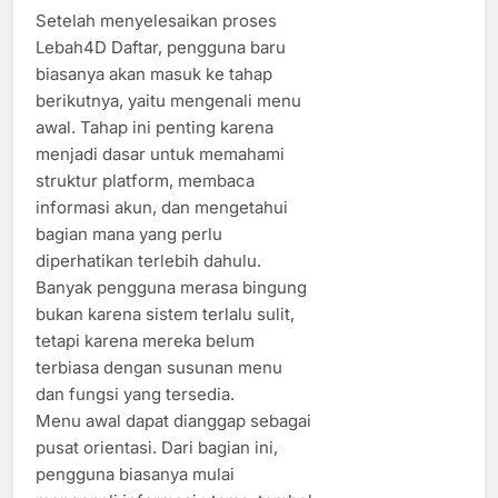
Setelah menyelesaikan proses
Lebah4D Daftar, pengguna baru
biasanya akan masuk ke tahap
berikutnya, yaitu mengenali menu
awal. Tahap ini penting karena
menjadi dasar untuk memahami
struktur platform, membaca
informasi akun, dan mengetahui
bagian mana yang perlu
diperhatikan terlebih dahulu.
Banyak pengguna merasa bingung
bukan karena sistem terlalu sulit,
tetapi karena mereka belum
terbiasa dengan susunan menu
dan fungsi yang tersedia.
Menu awal dapat dianggap sebagai
pusat orientasi. Dari bagian ini,
pengguna biasanya mulai