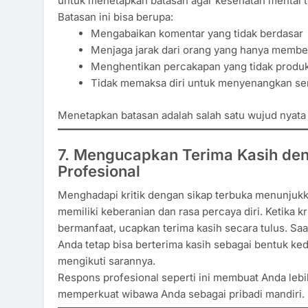
untuk menetapkan batasan agar kesehatan mental te
Batasan ini bisa berupa:
Mengabaikan komentar yang tidak berdasar
Menjaga jarak dari orang yang hanya memberi
Menghentikan percakapan yang tidak produk
Tidak memaksa diri untuk menyenangkan s
Menetapkan batasan adalah salah satu wujud nyata
7. Mengucapkan Terima Kasih de
Profesional
Menghadapi kritik dengan sikap terbuka menunjuk
memiliki keberanian dan rasa percaya diri. Ketika kr
bermanfaat, ucapkan terima kasih secara tulus. Saat 
Anda tetap bisa berterima kasih sebagai bentuk k
mengikuti sarannya.
Respons profesional seperti ini membuat Anda lebi
memperkuat wibawa Anda sebagai pribadi mandiri.