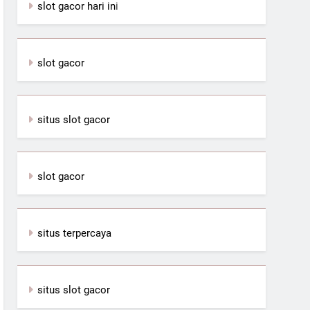
slot gacor hari in
i
slot gacor
situs slot gacor
slot gacor
situs terpercaya
situs slot gacor