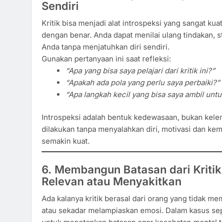
Sendiri
Kritik bisa menjadi alat introspeksi yang sangat kua
dengan benar. Anda dapat menilai ulang tindakan, st
Anda tanpa menjatuhkan diri sendiri.
Gunakan pertanyaan ini saat refleksi:
“Apa yang bisa saya pelajari dari kritik ini?”
“Apakah ada pola yang perlu saya perbaiki?”
“Apa langkah kecil yang bisa saya ambil untu
Introspeksi adalah bentuk kedewasaan, bukan kele
dilakukan tanpa menyalahkan diri, motivasi dan kem
semakin kuat.
6. Membangun Batasan dari Kritik
Relevan atau Menyakitkan
Ada kalanya kritik berasal dari orang yang tidak m
atau sekadar melampiaskan emosi. Dalam kasus sepe