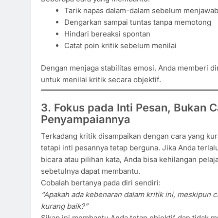
Tarik napas dalam-dalam sebelum menjawa
Dengarkan sampai tuntas tanpa memotong
Hindari bereaksi spontan
Catat poin kritik sebelum menilai
Dengan menjaga stabilitas emosi, Anda memberi di
untuk menilai kritik secara objektif.
3. Fokus pada Inti Pesan, Bukan C
Penyampaiannya
Terkadang kritik disampaikan dengan cara yang k
tetapi inti pesannya tetap berguna. Jika Anda terla
bicara atau pilihan kata, Anda bisa kehilangan pela
sebetulnya dapat membantu.
Cobalah bertanya pada diri sendiri:
“Apakah ada kebenaran dalam kritik ini, meskipun
kurang baik?”
Sikap ini membantu Anda tetap objektif dan tidak 