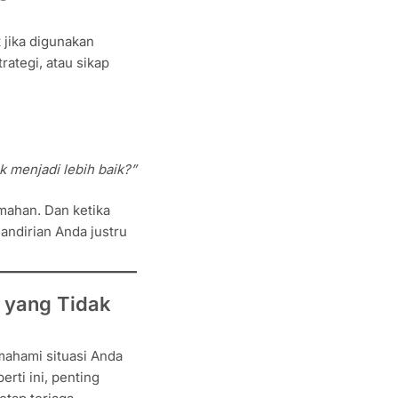
t jika digunakan
rategi, atau sikap
k menjadi lebih baik?”
mahan. Dan ketika
andirian Anda justru
 yang Tidak
emahami situasi Anda
rti ini, penting