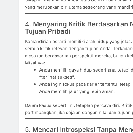
yang merupakan ciri utama seseorang yang mandiri
4. Menyaring Kritik Berdasarkan N
Tujuan Pribadi
Kemandirian berarti memiliki arah hidup yang jelas. 
semua kritik relevan dengan tujuan Anda. Terkada
masukan berdasarkan perspektif mereka, bukan ke
Misalnya:
Anda memilih gaya hidup sederhana, tetapi di
“terlihat sukses”.
Anda ingin fokus pada karier tertentu, tetapi
Anda memilih jalur yang lebih aman.
Dalam kasus seperti ini, tetaplah percaya diri. Krit
pertimbangkan jika sejalan dengan nilai dan tujuan 
5. Mencari Introspeksi Tanpa Me