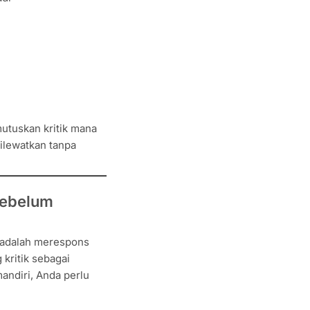
tuskan kritik mana
ilewatkan tanpa
Sebelum
k adalah merespons
kritik sebagai
andiri, Anda perlu