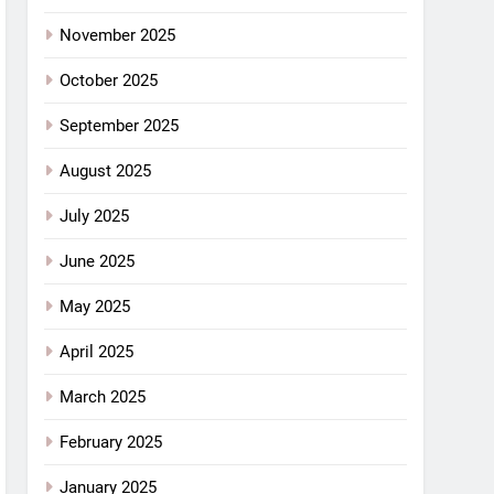
November 2025
October 2025
September 2025
August 2025
July 2025
June 2025
May 2025
April 2025
March 2025
February 2025
January 2025