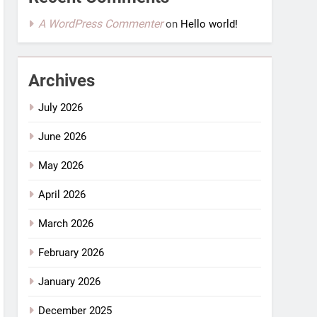
A WordPress Commenter
on
Hello world!
Archives
July 2026
June 2026
May 2026
April 2026
March 2026
February 2026
January 2026
December 2025