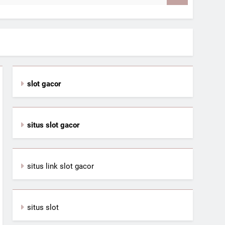
slot gacor
situs slot gacor
situs link slot gacor
situs slot