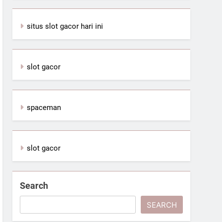
situs slot gacor hari ini
slot gacor
spaceman
slot gacor
Search
SEARCH