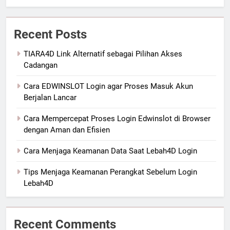
Recent Posts
TIARA4D Link Alternatif sebagai Pilihan Akses
Cadangan
Cara EDWINSLOT Login agar Proses Masuk Akun
Berjalan Lancar
Cara Mempercepat Proses Login Edwinslot di Browser
dengan Aman dan Efisien
Cara Menjaga Keamanan Data Saat Lebah4D Login
Tips Menjaga Keamanan Perangkat Sebelum Login
Lebah4D
Recent Comments