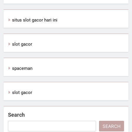
situs slot gacor hari ini
slot gacor
spaceman
slot gacor
Search
SEARCH