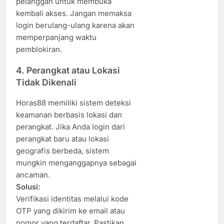
pelanggan untuk membuka
kembali akses. Jangan memaksa
login berulang-ulang karena akan
memperpanjang waktu
pemblokiran.
4.
Perangkat atau Lokasi
Tidak Dikenali
Horas88 memiliki sistem deteksi
keamanan berbasis lokasi dan
perangkat. Jika Anda login dari
perangkat baru atau lokasi
geografis berbeda, sistem
mungkin menganggapnya sebagai
ancaman.
Solusi:
Verifikasi identitas melalui kode
OTP yang dikirim ke email atau
nomor yang terdaftar. Pastikan