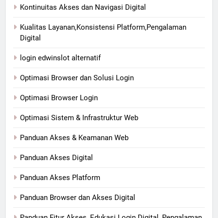
Kontinuitas Akses dan Navigasi Digital
Kualitas Layanan,Konsistensi Platform,Pengalaman
Digital
login edwinslot alternatif
Optimasi Browser dan Solusi Login
Optimasi Browser Login
Optimasi Sistem & Infrastruktur Web
Panduan Akses & Keamanan Web
Panduan Akses Digital
Panduan Akses Platform
Panduan Browser dan Akses Digital
Panduan Fitur Akses, Edukasi Login Digital, Pengalaman