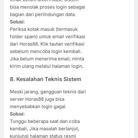
bisa menolak proses login sebagai
bagian dari perlindungan data.
Solusi:
Periksa kotak masuk (termasuk
folder spam) untuk email verifikasi
dari Horas88. Klik tautan verifikasi
sebelum mencoba login kembali.
Jika belum menerima email, minta
kirim ulang melalui halaman login.
8.
Kesalahan Teknis Sistem
Meski jarang, gangguan teknis dari
server Horas88 juga bisa
menyebabkan login gagal.
Solusi:
Tunggu beberapa saat dan coba
kembali. Jika masalah berlanjut,
kunjungi halaman status resmi