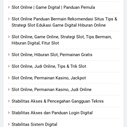
Slot Online | Game Digital | Panduan Pemula
Slot Online Panduan Bermain Rekomendasi Situs Tips &
Strategi Slot Edukasi Game Digital Hiburan Online
Slot Online, Game Online, Strategi Slot, Tips Bermain,
Hiburan Digital, Fitur Slot
Slot Online, Hiburan Slot, Permainan Gratis
Slot Online, Judi Online, Tips & Trik Slot
Slot Online, Permainan Kasino, Jackpot
Slot Online, Permainan Kasino, Judi Online
Stabilitas Akses & Pencegahan Gangguan Teknis
Stabilitas Akses dan Panduan Login Digital
Stabilitas Sistem Digital