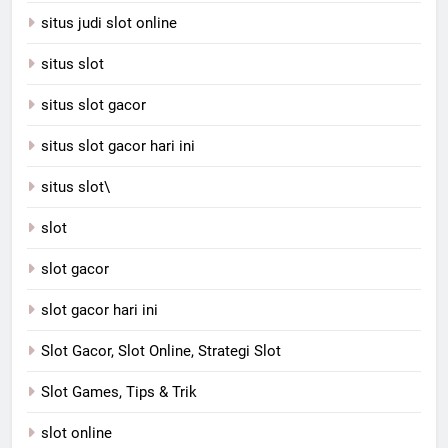
situs judi slot online
situs slot
situs slot gacor
situs slot gacor hari ini
situs slot\
slot
slot gacor
slot gacor hari ini
Slot Gacor, Slot Online, Strategi Slot
Slot Games, Tips & Trik
slot online