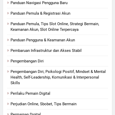
Panduan Navigasi Pengguna Baru
Panduan Pemula & Registrasi Akun
Panduan Pemula, Tips Slot Online, Strategi Bermain,
Keamanan Akun, Slot Online Terpercaya
Panduan Pengguna & Keamanan Akun
Pembaruan Infrastruktur dan Akses Stabil
Pengembangan Diri
Pengembangan Diri, Psikologi Positif, Mindset & Mental
Health, Self-Leadership, Komunikasi & Interpersonal
Skills
Perilaku Pemain Digital
Perjudian Online, Sbobet, Tips Bermain
Permainan Digital