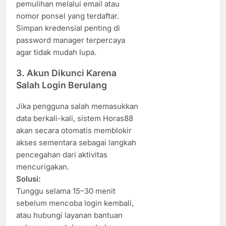
pemulihan melalui email atau
nomor ponsel yang terdaftar.
Simpan kredensial penting di
password manager terpercaya
agar tidak mudah lupa.
3.
Akun Dikunci Karena
Salah Login Berulang
Jika pengguna salah memasukkan
data berkali-kali, sistem Horas88
akan secara otomatis memblokir
akses sementara sebagai langkah
pencegahan dari aktivitas
mencurigakan.
Solusi:
Tunggu selama 15–30 menit
sebelum mencoba login kembali,
atau hubungi layanan bantuan