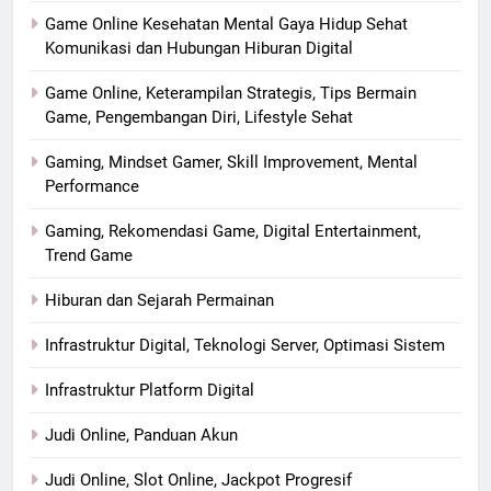
Game Online Kesehatan Mental Gaya Hidup Sehat
Komunikasi dan Hubungan Hiburan Digital
Game Online, Keterampilan Strategis, Tips Bermain
Game, Pengembangan Diri, Lifestyle Sehat
Gaming, Mindset Gamer, Skill Improvement, Mental
Performance
Gaming, Rekomendasi Game, Digital Entertainment,
Trend Game
Hiburan dan Sejarah Permainan
Infrastruktur Digital, Teknologi Server, Optimasi Sistem
Infrastruktur Platform Digital
Judi Online, Panduan Akun
Judi Online, Slot Online, Jackpot Progresif