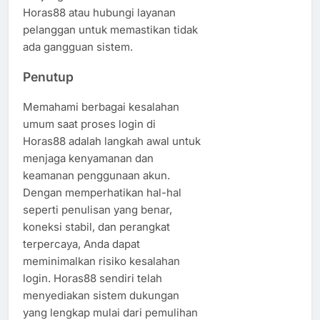
Horas88 atau hubungi layanan
pelanggan untuk memastikan tidak
ada gangguan sistem.
Penutup
Memahami berbagai kesalahan
umum saat proses login di
Horas88 adalah langkah awal untuk
menjaga kenyamanan dan
keamanan penggunaan akun.
Dengan memperhatikan hal-hal
seperti penulisan yang benar,
koneksi stabil, dan perangkat
terpercaya, Anda dapat
meminimalkan risiko kesalahan
login. Horas88 sendiri telah
menyediakan sistem dukungan
yang lengkap mulai dari pemulihan