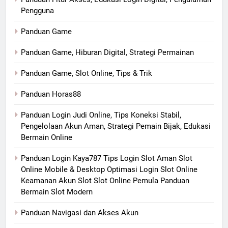
Pengguna
Panduan Game
Panduan Game, Hiburan Digital, Strategi Permainan
Panduan Game, Slot Online, Tips & Trik
Panduan Horas88
Panduan Login Judi Online, Tips Koneksi Stabil,
Pengelolaan Akun Aman, Strategi Pemain Bijak, Edukasi
Bermain Online
Panduan Login Kaya787 Tips Login Slot Aman Slot
Online Mobile & Desktop Optimasi Login Slot Online
Keamanan Akun Slot Slot Online Pemula Panduan
Bermain Slot Modern
Panduan Navigasi dan Akses Akun