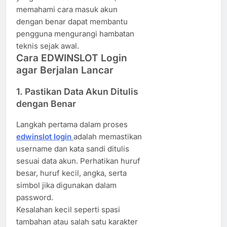
memahami cara masuk akun
dengan benar dapat membantu
pengguna mengurangi hambatan
teknis sejak awal.
Cara EDWINSLOT Login
agar Berjalan Lancar
1. Pastikan Data Akun Ditulis
dengan Benar
Langkah pertama dalam proses
edwinslot login
adalah memastikan
username dan kata sandi ditulis
sesuai data akun. Perhatikan huruf
besar, huruf kecil, angka, serta
simbol jika digunakan dalam
password.
Kesalahan kecil seperti spasi
tambahan atau salah satu karakter