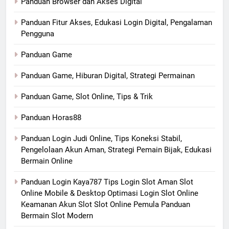
Panduan Browser dan Akses Digital
Panduan Fitur Akses, Edukasi Login Digital, Pengalaman
Pengguna
Panduan Game
Panduan Game, Hiburan Digital, Strategi Permainan
Panduan Game, Slot Online, Tips & Trik
Panduan Horas88
Panduan Login Judi Online, Tips Koneksi Stabil,
Pengelolaan Akun Aman, Strategi Pemain Bijak, Edukasi
Bermain Online
Panduan Login Kaya787 Tips Login Slot Aman Slot
Online Mobile & Desktop Optimasi Login Slot Online
Keamanan Akun Slot Slot Online Pemula Panduan
Bermain Slot Modern