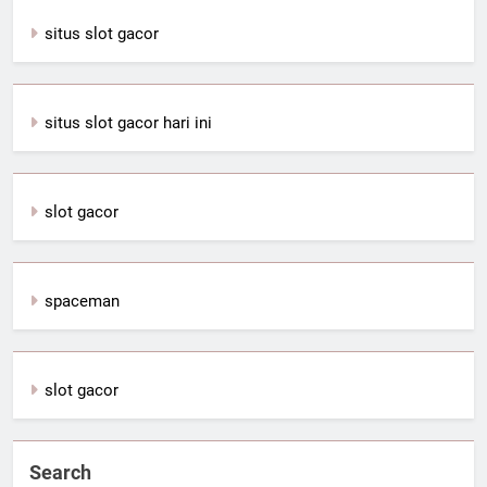
situs slot gacor
situs slot gacor hari ini
slot gacor
spaceman
slot gacor
Search