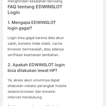
menghindari kesalahan berulang.
FAQ tentang EDWINSLOT
Login
1. Mengapa EDWINSLOT
login gagal?
Login bisa gagal karena data akun
salah, koneksi tidak stabil, cache
browser bermasalah, atau adanya
verifikasi keamanan tambahan.
2. Apakah EDWINSLOT login
bisa dilakukan lewat HP?
Ya, akses akun umumnya dapat
dilakukan melalui perangkat mobile
selama browser dan koneksi
internet mendukung.