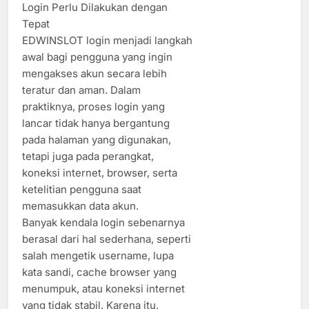
Login Perlu Dilakukan dengan
Tepat
EDWINSLOT login menjadi langkah
awal bagi pengguna yang ingin
mengakses akun secara lebih
teratur dan aman. Dalam
praktiknya, proses login yang
lancar tidak hanya bergantung
pada halaman yang digunakan,
tetapi juga pada perangkat,
koneksi internet, browser, serta
ketelitian pengguna saat
memasukkan data akun.
Banyak kendala login sebenarnya
berasal dari hal sederhana, seperti
salah mengetik username, lupa
kata sandi, cache browser yang
menumpuk, atau koneksi internet
yang tidak stabil. Karena itu,