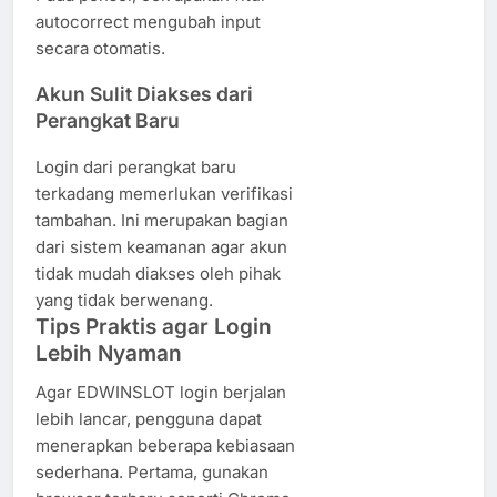
autocorrect mengubah input
secara otomatis.
Akun Sulit Diakses dari
Perangkat Baru
Login dari perangkat baru
terkadang memerlukan verifikasi
tambahan. Ini merupakan bagian
dari sistem keamanan agar akun
tidak mudah diakses oleh pihak
yang tidak berwenang.
Tips Praktis agar Login
Lebih Nyaman
Agar EDWINSLOT login berjalan
lebih lancar, pengguna dapat
menerapkan beberapa kebiasaan
sederhana. Pertama, gunakan