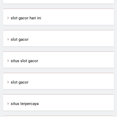
slot gacor hari in
i
slot gacor
situs slot gacor
slot gacor
situs terpercaya