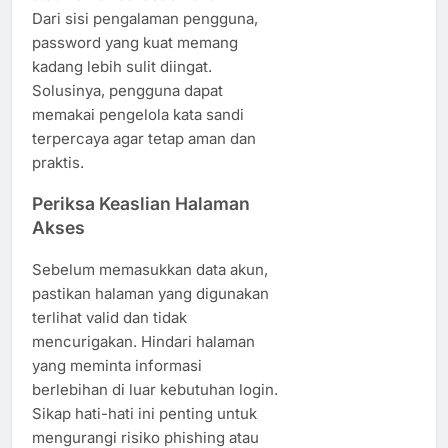
Dari sisi pengalaman pengguna,
password yang kuat memang
kadang lebih sulit diingat.
Solusinya, pengguna dapat
memakai pengelola kata sandi
terpercaya agar tetap aman dan
praktis.
Periksa Keaslian Halaman
Akses
Sebelum memasukkan data akun,
pastikan halaman yang digunakan
terlihat valid dan tidak
mencurigakan. Hindari halaman
yang meminta informasi
berlebihan di luar kebutuhan login.
Sikap hati-hati ini penting untuk
mengurangi risiko phishing atau