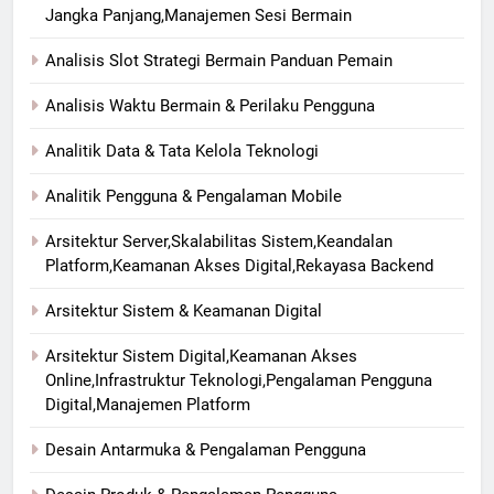
Jangka Panjang,Manajemen Sesi Bermain
Analisis Slot Strategi Bermain Panduan Pemain
Analisis Waktu Bermain & Perilaku Pengguna
Analitik Data & Tata Kelola Teknologi
Analitik Pengguna & Pengalaman Mobile
Arsitektur Server,Skalabilitas Sistem,Keandalan
Platform,Keamanan Akses Digital,Rekayasa Backend
Arsitektur Sistem & Keamanan Digital
Arsitektur Sistem Digital,Keamanan Akses
Online,Infrastruktur Teknologi,Pengalaman Pengguna
Digital,Manajemen Platform
Desain Antarmuka & Pengalaman Pengguna