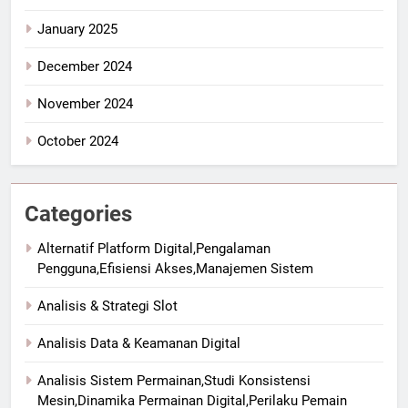
January 2025
December 2024
November 2024
October 2024
Categories
Alternatif Platform Digital,Pengalaman
Pengguna,Efisiensi Akses,Manajemen Sistem
Analisis & Strategi Slot
Analisis Data & Keamanan Digital
Analisis Sistem Permainan,Studi Konsistensi
Mesin,Dinamika Permainan Digital,Perilaku Pemain