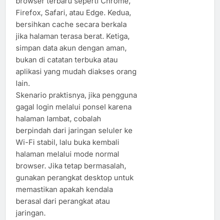
browser terbaru seperti Chrome,
Firefox, Safari, atau Edge. Kedua,
bersihkan cache secara berkala
jika halaman terasa berat. Ketiga,
simpan data akun dengan aman,
bukan di catatan terbuka atau
aplikasi yang mudah diakses orang
lain.
Skenario praktisnya, jika pengguna
gagal login melalui ponsel karena
halaman lambat, cobalah
berpindah dari jaringan seluler ke
Wi-Fi stabil, lalu buka kembali
halaman melalui mode normal
browser. Jika tetap bermasalah,
gunakan perangkat desktop untuk
memastikan apakah kendala
berasal dari perangkat atau
jaringan.