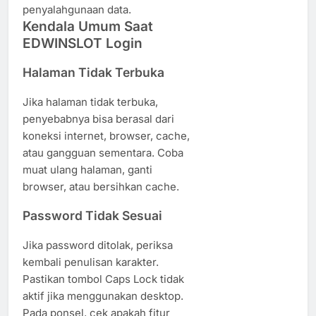
penyalahgunaan data.
Kendala Umum Saat
EDWINSLOT Login
Halaman Tidak Terbuka
Jika halaman tidak terbuka,
penyebabnya bisa berasal dari
koneksi internet, browser, cache,
atau gangguan sementara. Coba
muat ulang halaman, ganti
browser, atau bersihkan cache.
Password Tidak Sesuai
Jika password ditolak, periksa
kembali penulisan karakter.
Pastikan tombol Caps Lock tidak
aktif jika menggunakan desktop.
Pada ponsel, cek apakah fitur