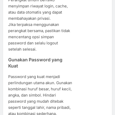
menyimpan riwayat login, cache,
atau data otomatis yang dapat
membahayakan privasi.
Jika terpaksa menggunakan
perangkat bersama, pastikan tidak
mencentang opsi simpan
password dan selalu logout
setelah selesai.
Gunakan Password yang
Kuat
Password yang kuat menjadi
perlindungan utama akun. Gunakan
kombinasi huruf besar, huruf kecil,
angka, dan simbol. Hindari
password yang mudah ditebak
seperti tanggal lahir, nama pribadi,
atau kombinasi sederhana.