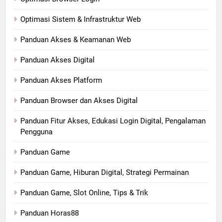
Optimasi Sistem & Infrastruktur Web
Panduan Akses & Keamanan Web
Panduan Akses Digital
Panduan Akses Platform
Panduan Browser dan Akses Digital
Panduan Fitur Akses, Edukasi Login Digital, Pengalaman
Pengguna
Panduan Game
Panduan Game, Hiburan Digital, Strategi Permainan
Panduan Game, Slot Online, Tips & Trik
Panduan Horas88