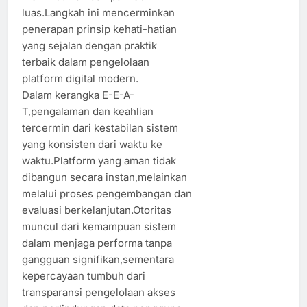
luas.Langkah ini mencerminkan
penerapan prinsip kehati-hatian
yang sejalan dengan praktik
terbaik dalam pengelolaan
platform digital modern.
Dalam kerangka E-E-A-
T,pengalaman dan keahlian
tercermin dari kestabilan sistem
yang konsisten dari waktu ke
waktu.Platform yang aman tidak
dibangun secara instan,melainkan
melalui proses pengembangan dan
evaluasi berkelanjutan.Otoritas
muncul dari kemampuan sistem
dalam menjaga performa tanpa
gangguan signifikan,sementara
kepercayaan tumbuh dari
transparansi pengelolaan akses