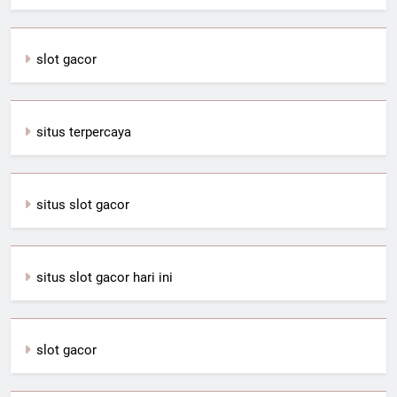
slot gacor
situs terpercaya
situs slot gacor
situs slot gacor hari ini
slot gacor