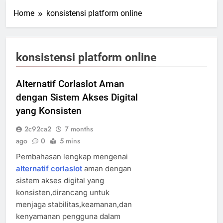
Home
konsistensi platform online
konsistensi platform online
Alternatif Corlaslot Aman
dengan Sistem Akses Digital
yang Konsisten
2c92ca2
7 months
ago
0
5 mins
Pembahasan lengkap mengenai
alternatif corlaslot
aman dengan
sistem akses digital yang
konsisten,dirancang untuk
menjaga stabilitas,keamanan,dan
kenyamanan pengguna dalam