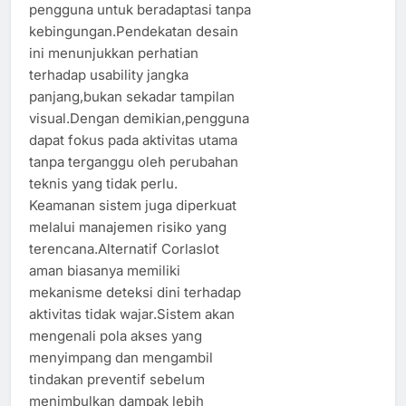
pengguna untuk beradaptasi tanpa
kebingungan.Pendekatan desain
ini menunjukkan perhatian
terhadap usability jangka
panjang,bukan sekadar tampilan
visual.Dengan demikian,pengguna
dapat fokus pada aktivitas utama
tanpa terganggu oleh perubahan
teknis yang tidak perlu.
Keamanan sistem juga diperkuat
melalui manajemen risiko yang
terencana.Alternatif Corlaslot
aman biasanya memiliki
mekanisme deteksi dini terhadap
aktivitas tidak wajar.Sistem akan
mengenali pola akses yang
menyimpang dan mengambil
tindakan preventif sebelum
menimbulkan dampak lebih