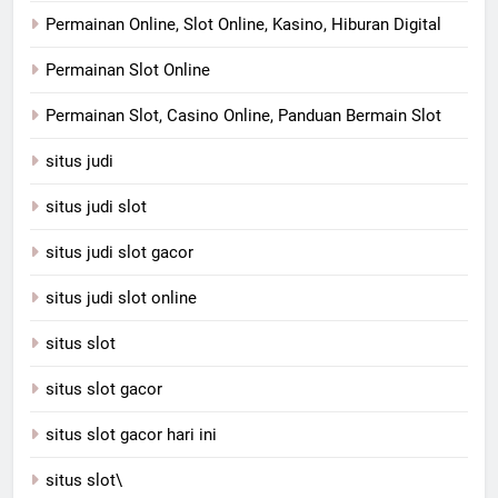
Permainan Online, Slot Online, Kasino, Hiburan Digital
Permainan Slot Online
Permainan Slot, Casino Online, Panduan Bermain Slot
situs judi
situs judi slot
situs judi slot gacor
situs judi slot online
situs slot
situs slot gacor
situs slot gacor hari ini
situs slot\