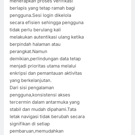
menerapkan proses verifikasi
berlapis yang tetap ramah bagi
pengguna.Sesi login dikelola
secara efisien sehingga pengguna
tidak perlu berulang kali
melakukan autentikasi ulang ketika
berpindah halaman atau
perangkat.Namun
demikian,perlindungan data tetap
menjadi prioritas utama melalui
enkripsi dan pemantauan aktivitas
yang berkelanjutan.
Dari sisi pengalaman
pengguna,konsistensi akses
tercermin dalam antarmuka yang
stabil dan mudah dipahami.Tata
letak navigasi tidak berubah secara
signifikan di setiap
pembaruan,memudahkan