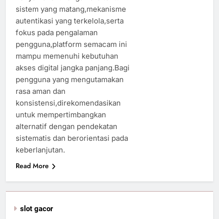
sistem yang matang,mekanisme
autentikasi yang terkelola,serta
fokus pada pengalaman
pengguna,platform semacam ini
mampu memenuhi kebutuhan
akses digital jangka panjang.Bagi
pengguna yang mengutamakan
rasa aman dan
konsistensi,direkomendasikan
untuk mempertimbangkan
alternatif dengan pendekatan
sistematis dan berorientasi pada
keberlanjutan.
Read More
slot gacor