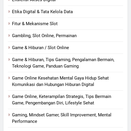
Etika Digital & Tata Kelola Data
Fitur & Mekanisme Slot
Gambling, Slot Online, Permainan
Game & Hiburan / Slot Online
Game & Hiburan, Tips Gaming, Pengalaman Bermain,
Teknologi Game, Panduan Gaming
Game Online Kesehatan Mental Gaya Hidup Sehat
Komunikasi dan Hubungan Hiburan Digital
Game Online, Keterampilan Strategis, Tips Bermain
Game, Pengembangan Diri, Lifestyle Sehat
Gaming, Mindset Gamer, Skill Improvement, Mental
Performance