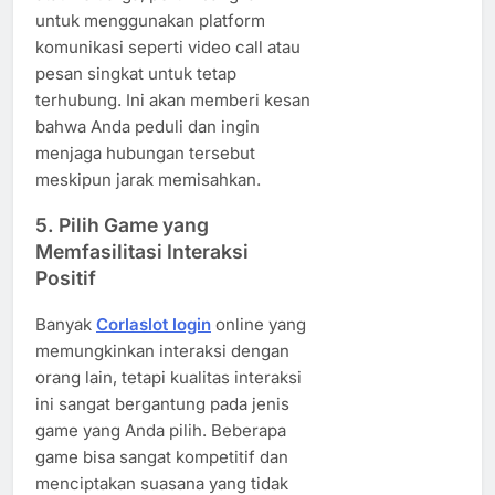
untuk menggunakan platform
komunikasi seperti video call atau
pesan singkat untuk tetap
terhubung. Ini akan memberi kesan
bahwa Anda peduli dan ingin
menjaga hubungan tersebut
meskipun jarak memisahkan.
5.
Pilih Game yang
Memfasilitasi Interaksi
Positif
Banyak
Corlaslot login
online yang
memungkinkan interaksi dengan
orang lain, tetapi kualitas interaksi
ini sangat bergantung pada jenis
game yang Anda pilih. Beberapa
game bisa sangat kompetitif dan
menciptakan suasana yang tidak