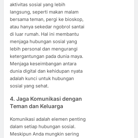
aktivitas sosial yang lebih
langsung, seperti makan malam
bersama teman, pergi ke bioskop,
atau hanya sekedar ngobrol santai
di luar rumah. Hal ini membantu
menjaga hubungan sosial yang
lebih personal dan mengurangi
ketergantungan pada dunia maya.
Menjaga keseimbangan antara
dunia digital dan kehidupan nyata
adalah kunci untuk hubungan
sosial yang sehat.
4.
Jaga Komunikasi dengan
Teman dan Keluarga
Komunikasi adalah elemen penting
dalam setiap hubungan sosial.
Meskipun Anda mungkin sering