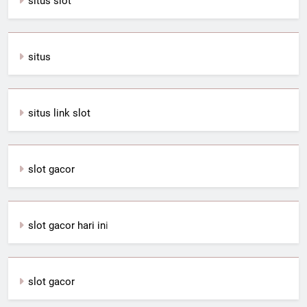
situs slot
situs
situs link slot
slot gacor
slot gacor hari in
i
slot gacor