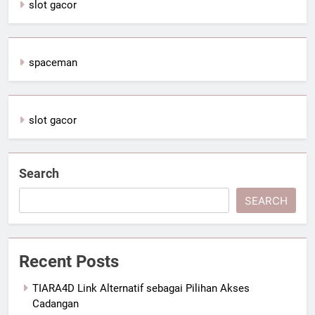
slot gacor
spaceman
slot gacor
Search
SEARCH
Recent Posts
TIARA4D Link Alternatif sebagai Pilihan Akses
Cadangan