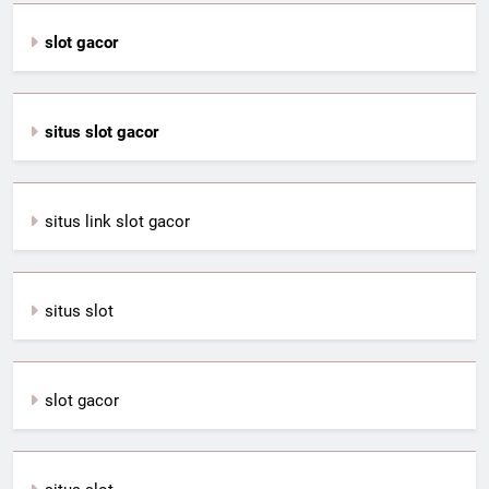
slot gacor
situs slot gacor
situs link slot gacor
situs slot
slot gacor