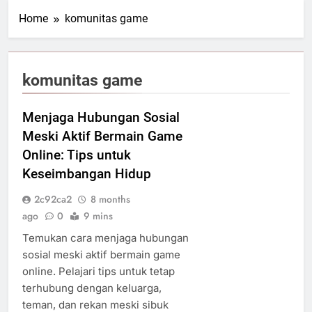
Home
komunitas game
komunitas game
Menjaga Hubungan Sosial
Meski Aktif Bermain Game
Online: Tips untuk
Keseimbangan Hidup
2c92ca2
8 months
ago
0
9 mins
Temukan cara menjaga hubungan
sosial meski aktif bermain game
online. Pelajari tips untuk tetap
terhubung dengan keluarga,
teman, dan rekan meski sibuk