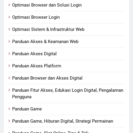
Optimasi Browser dan Solusi Login
Optimasi Browser Login
Optimasi Sistem & Infrastruktur Web
Panduan Akses & Keamanan Web
Panduan Akses Digital
Panduan Akses Platform
Panduan Browser dan Akses Digital
Panduan Fitur Akses, Edukasi Login Digital, Pengalaman
Pengguna
Panduan Game
Panduan Game, Hiburan Digital, Strategi Permainan