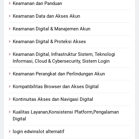
Keamanan dan Panduan
Keamanan Data dan Akses Akun
Keamanan Digital & Manajemen Akun
Keamanan Digital & Proteksi Akses
Keamanan Digital, Infrastruktur Sistem, Teknologi
Informasi, Cloud & Cybersecurity, Sistem Login
Keamanan Perangkat dan Perlindungan Akun
Kompatibilitas Browser dan Akses Digital
Kontinuitas Akses dan Navigasi Digital
Kualitas Layanan,Konsistensi Platform,Pengalaman
Digital
login edwinslot alternatif