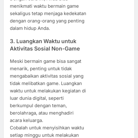
menikmati waktu bermain game
sekaligus tetap menjaga kedekatan
dengan orang-orang yang penting
dalam hidup Anda.
3.
Luangkan Waktu untuk
Aktivitas Sosial Non-Game
Meski bermain game bisa sangat
menarik, penting untuk tidak
mengabaikan aktivitas sosial yang
tidak melibatkan game. Luangkan
waktu untuk melakukan kegiatan di
luar dunia digital, seperti
berkumpul dengan teman,
berolahraga, atau menghadiri
acara keluarga.
Cobalah untuk menyisihkan waktu
setiap minggu untuk melakukan