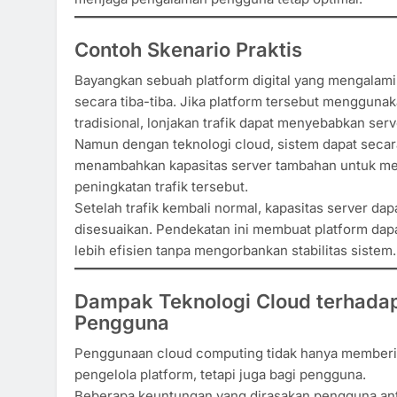
Contoh Skenario Praktis
Bayangkan sebuah platform digital yang mengalam
secara tiba-tiba. Jika platform tersebut mengguna
tradisional, lonjakan trafik dapat menyebabkan ser
Namun dengan teknologi cloud, sistem dapat secar
menambahkan kapasitas server tambahan untuk 
peningkatan trafik tersebut.
Setelah trafik kembali normal, kapasitas server dap
disesuaikan. Pendekatan ini membuat platform dap
lebih efisien tanpa mengorbankan stabilitas sistem.
Dampak Teknologi Cloud terhada
Pengguna
Penggunaan cloud computing tidak hanya memberi
pengelola platform, tetapi juga bagi pengguna.
Beberapa keuntungan yang dirasakan pengguna anta