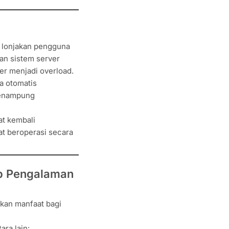
i lonjakan pengguna
kan sistem server
ver menjadi overload.
a otomatis
menampung
at kembali
at beroperasi secara
p Pengalaman
kan manfaat bagi
ra lain: