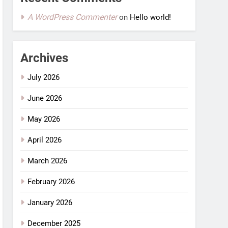
A WordPress Commenter
on
Hello world!
Archives
July 2026
June 2026
May 2026
April 2026
March 2026
February 2026
January 2026
December 2025