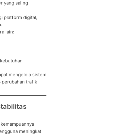
r yang saling
platform digital,
m.
a lain:
 kebutuhan
pat mengelola sistem
 perubahan trafik
abilitas
ah kemampuannya
 pengguna meningkat