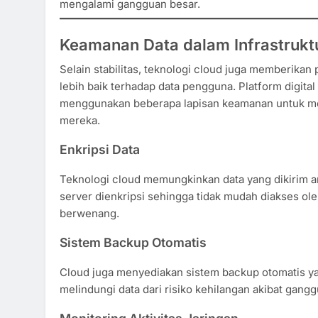
mengalami gangguan besar.
Keamanan Data dalam Infrastrukt
Selain stabilitas, teknologi cloud juga memberikan
lebih baik terhadap data pengguna. Platform digita
menggunakan beberapa lapisan keamanan untuk me
mereka.
Enkripsi Data
Teknologi cloud memungkinkan data yang dikirim 
server dienkripsi sehingga tidak mudah diakses ole
berwenang.
Sistem Backup Otomatis
Cloud juga menyediakan sistem backup otomatis 
melindungi data dari risiko kehilangan akibat gangg