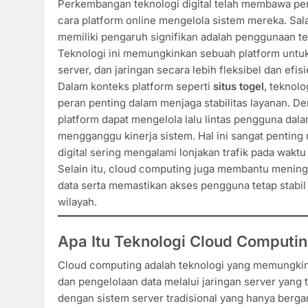
Perkembangan teknologi digital telah membawa pe
cara platform online mengelola sistem mereka. Sala
memiliki pengaruh signifikan adalah penggunaan te
Teknologi ini memungkinkan sebuah platform untuk
server, dan jaringan secara lebih fleksibel dan efisi
Dalam konteks platform seperti
situs togel
, teknolo
peran penting dalam menjaga stabilitas layanan. D
platform dapat mengelola lalu lintas pengguna dal
mengganggu kinerja sistem. Hal ini sangat penting
digital sering mengalami lonjakan trafik pada waktu 
Selain itu, cloud computing juga membantu menin
data serta memastikan akses pengguna tetap stabil 
wilayah.
Apa Itu Teknologi Cloud Computi
Cloud computing adalah teknologi yang memungk
dan pengelolaan data melalui jaringan server yang t
dengan sistem server tradisional yang hanya berga