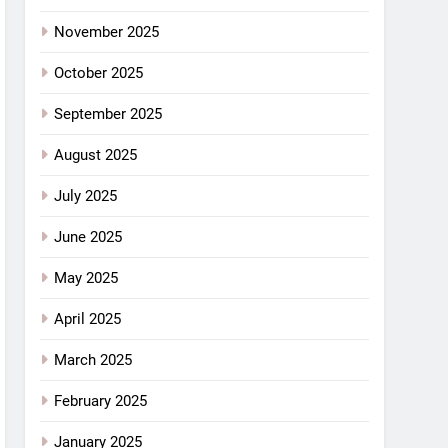
November 2025
October 2025
September 2025
August 2025
July 2025
June 2025
May 2025
April 2025
March 2025
February 2025
January 2025