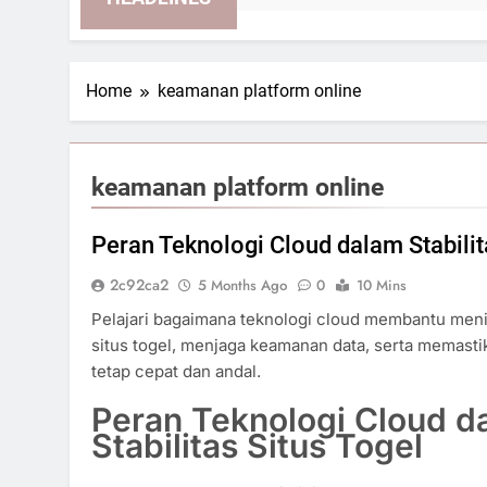
Home
keamanan platform online
keamanan platform online
Peran Teknologi Cloud dalam Stabilit
2c92ca2
5 Months Ago
0
10 Mins
Pelajari bagaimana teknologi cloud membantu menin
situs togel, menjaga keamanan data, serta memasti
tetap cepat dan andal.
Peran Teknologi Cloud d
Stabilitas Situs Togel