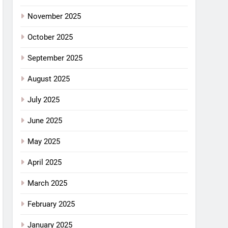
November 2025
October 2025
September 2025
August 2025
July 2025
June 2025
May 2025
April 2025
March 2025
February 2025
January 2025