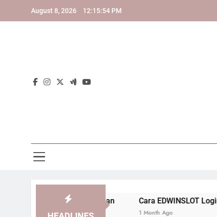
Skip
August 8, 2026
12:15:55 PM
to
content
Clu
Bergabung
lihan Akses Cadangan
Cara EDWINSLOT Login agar Prose
1 Month Ago
HEADLINES