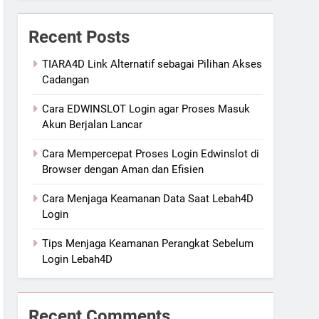
Recent Posts
TIARA4D Link Alternatif sebagai Pilihan Akses
Cadangan
Cara EDWINSLOT Login agar Proses Masuk
Akun Berjalan Lancar
Cara Mempercepat Proses Login Edwinslot di
Browser dengan Aman dan Efisien
Cara Menjaga Keamanan Data Saat Lebah4D
Login
Tips Menjaga Keamanan Perangkat Sebelum
Login Lebah4D
Recent Comments