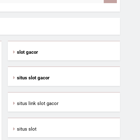
slot gacor
situs slot gacor
situs link slot gacor
situs slot