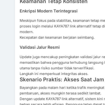
Keamanan Tetap Konsisten
Enkripsi Modern Terintegrasi
Meskipun fokus pada stabilitas, keamanan tetap men
proses login melalui KAYA787 link alternatif tetap d
modern.
Kecepatan dan keamanan berjalan seimbang.
Validasi Jalur Resmi
Update juga mencakup peningkatan validasi jalur res
memastikan bahwa pengguna terhubung langsung ke
utama tanpa risiko sumber tidak terverifikasi.
Langkah ini memperkuat integritas akses.
Skenario Praktis: Akses Saat Jam
Bayangkan pada malam hari ketika trafik meningkat
pembaruan, akses mungkin terasa sedikit lambat.
Dengan update KAYA787 link alternatif, sistem kini
beban secara lebih efisien. Pengguna tetap dapat 