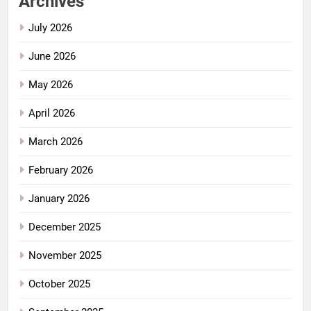
Archives
July 2026
June 2026
May 2026
April 2026
March 2026
February 2026
January 2026
December 2025
November 2025
October 2025