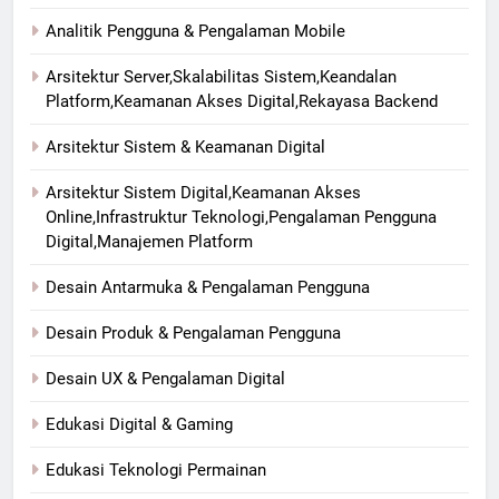
Analitik Pengguna & Pengalaman Mobile
Arsitektur Server,Skalabilitas Sistem,Keandalan
Platform,Keamanan Akses Digital,Rekayasa Backend
Arsitektur Sistem & Keamanan Digital
Arsitektur Sistem Digital,Keamanan Akses
Online,Infrastruktur Teknologi,Pengalaman Pengguna
Digital,Manajemen Platform
Desain Antarmuka & Pengalaman Pengguna
Desain Produk & Pengalaman Pengguna
Desain UX & Pengalaman Digital
Edukasi Digital & Gaming
Edukasi Teknologi Permainan