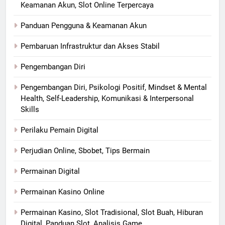
Keamanan Akun, Slot Online Terpercaya
Panduan Pengguna & Keamanan Akun
Pembaruan Infrastruktur dan Akses Stabil
Pengembangan Diri
Pengembangan Diri, Psikologi Positif, Mindset & Mental
Health, Self-Leadership, Komunikasi & Interpersonal
Skills
Perilaku Pemain Digital
Perjudian Online, Sbobet, Tips Bermain
Permainan Digital
Permainan Kasino Online
Permainan Kasino, Slot Tradisional, Slot Buah, Hiburan
Digital, Panduan Slot, Analisis Game