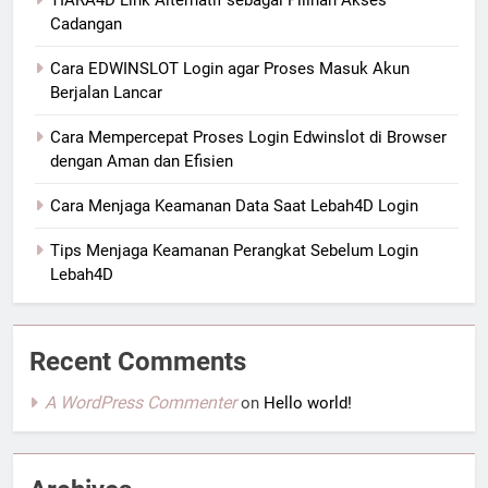
Cadangan
Cara EDWINSLOT Login agar Proses Masuk Akun
Berjalan Lancar
Cara Mempercepat Proses Login Edwinslot di Browser
dengan Aman dan Efisien
Cara Menjaga Keamanan Data Saat Lebah4D Login
Tips Menjaga Keamanan Perangkat Sebelum Login
Lebah4D
Recent Comments
A WordPress Commenter
on
Hello world!