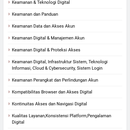
Keamanan & Teknologi Digital
Keamanan dan Panduan
Keamanan Data dan Akses Akun
Keamanan Digital & Manajemen Akun
Keamanan Digital & Proteksi Akses
Keamanan Digital, Infrastruktur Sistem, Teknologi
Informasi, Cloud & Cybersecurity, Sistem Login
Keamanan Perangkat dan Perlindungan Akun
Kompatibilitas Browser dan Akses Digital
Kontinuitas Akses dan Navigasi Digital
Kualitas Layanan,Konsistensi Platform,Pengalaman
Digital