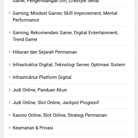
Game, Pengembangan Diri, Lifestyle Sehat
Gaming, Mindset Gamer, Skill Improvement, Mental
Performance
Gaming, Rekomendasi Game, Digital Entertainment,
Trend Game
Hiburan dan Sejarah Permainan
Infrastruktur Digital, Teknologi Server, Optimasi Sistem
Infrastruktur Platform Digital
Judi Online, Panduan Akun
Judi Online, Slot Online, Jackpot Progresif
Kasino Online, Slot Online, Strategi Permainan
Keamanan & Privasi