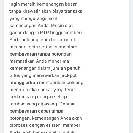
ingin meraih kemenangan besar
tanpa khawatir akan biaya transaksi
yang mengurangi hasil
kemenangan Anda. Mesin
slot
gacor
dengan
RTP tinggi
memberi
Anda peluang lebih besar untuk
menang lebih sering, sementara
pembayaran tanpa potongan
memastikan Anda menerima
kemenangan dalam
jumlah penuh
.
Situs yang menawarkan
jackpot
menggiurkan
memberikan peluang
meraih hadiah besar yang terus
berkembang dengan setiap
taruhan yang dipasang. Dengan
pembayaran cepat tanpa
potongan
, kemenangan Anda akan
diproses dengan efisien, memberi
Anda lebih banyak waktu untuk