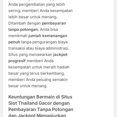
Anda pengembalian yang lebih
sering, memberi Anda kesempatan
lebih besar untuk menang.
Ditambah dengan
pembayaran
tanpa potongan
, Anda bisa
menikmati
jumlah kemenangan
penuh
tanpa pengurangan biaya
transaksi atau biaya administrasi.
Situs yang menawarkan
jackpot
progresif
memberi Anda
kesempatan untuk meraih hadiah
besar yang terus berkembang,
memberi Anda peluang semakin
besar untuk menang.
Keuntungan Bermain di Situs
Slot Thailand Gacor dengan
Pembayaran Tanpa Potongan
dan Jackpot Menggiurkan