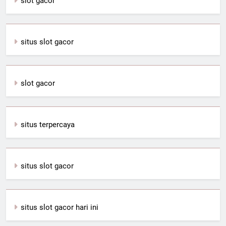
slot gacor
situs slot gacor
slot gacor
situs terpercaya
situs slot gacor
situs slot gacor hari ini