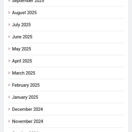
September 2025
August 2025
July 2025
June 2025
May 2025
April 2025
March 2025
February 2025
January 2025
December 2024
November 2024