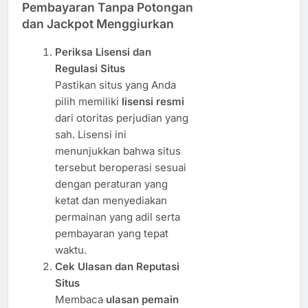
Pembayaran Tanpa Potongan
dan Jackpot Menggiurkan
Periksa Lisensi dan
Regulasi Situs
Pastikan situs yang Anda
pilih memiliki
lisensi resmi
dari otoritas perjudian yang
sah. Lisensi ini
menunjukkan bahwa situs
tersebut beroperasi sesuai
dengan peraturan yang
ketat dan menyediakan
permainan yang adil serta
pembayaran yang tepat
waktu.
Cek Ulasan dan Reputasi
Situs
Membaca
ulasan pemain