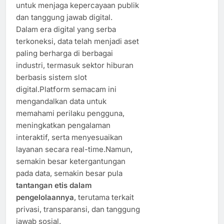
untuk menjaga kepercayaan publik
dan tanggung jawab digital.
Dalam era digital yang serba
terkoneksi, data telah menjadi aset
paling berharga di berbagai
industri, termasuk sektor hiburan
berbasis sistem slot
digital.Platform semacam ini
mengandalkan data untuk
memahami perilaku pengguna,
meningkatkan pengalaman
interaktif, serta menyesuaikan
layanan secara real-time.Namun,
semakin besar ketergantungan
pada data, semakin besar pula
tantangan etis dalam
pengelolaannya
, terutama terkait
privasi, transparansi, dan tanggung
jawab sosial.