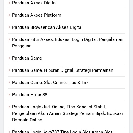
Panduan Akses Digital
Panduan Akses Platform
Panduan Browser dan Akses Digital
Panduan Fitur Akses, Edukasi Login Digital, Pengalaman
Pengguna
Panduan Game
Panduan Game, Hiburan Digital, Strategi Permainan
Panduan Game, Slot Online, Tips & Trik
Panduan Horas88
Panduan Login Judi Online, Tips Koneksi Stabil,
Pengelolaan Akun Aman, Strategi Pemain Bijak, Edukasi
Bermain Online
Panduan Login Kaya787 Tips Login Slot Aman Slot