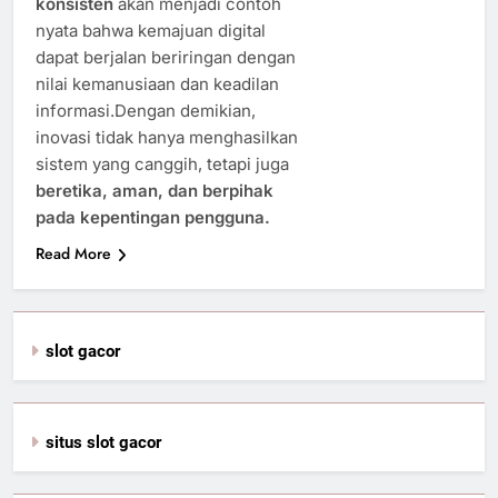
konsisten
akan menjadi contoh
nyata bahwa kemajuan digital
dapat berjalan beriringan dengan
nilai kemanusiaan dan keadilan
informasi.Dengan demikian,
inovasi tidak hanya menghasilkan
sistem yang canggih, tetapi juga
beretika, aman, dan berpihak
pada kepentingan pengguna.
Read More
slot gacor
situs slot gacor