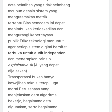
data pelatihan yang tidak seimbang
maupun desain sistem yang
mengutamakan metrik
tertentu.Bias semacam ini dapat
menimbulkan ketidakadilan dan
mengurangi kepercayaan
publik.Etika teknologi menuntut
agar setiap sistem digital bersifat
terbuka untuk audit independen
dan menerapkan prinsip
explainable AI
(AI yang dapat
dijelaskan).
Transparansi bukan hanya
kewajiban teknis, tetapi juga
moral.Perusahaan yang
menjelaskan cara algoritma
bekerja, bagaimana data
digunakan, serta bagaimana