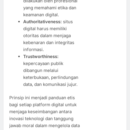
dilakukan oleh profesional
yang memahami etika dan
keamanan digital.
Authoritativeness:
situs
digital harus memiliki
otoritas dalam menjaga
kebenaran dan integritas
informasi.
Trustworthiness:
kepercayaan publik
dibangun melalui
keterbukaan, perlindungan
data, dan komunikasi jujur.
Prinsip ini menjadi panduan etis
bagi setiap platform digital untuk
menjaga keseimbangan antara
inovasi teknologi dan tanggung
jawab moral dalam mengelola data