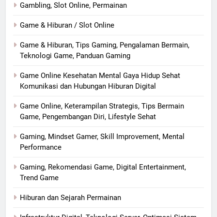
Gambling, Slot Online, Permainan
Game & Hiburan / Slot Online
Game & Hiburan, Tips Gaming, Pengalaman Bermain,
Teknologi Game, Panduan Gaming
Game Online Kesehatan Mental Gaya Hidup Sehat
Komunikasi dan Hubungan Hiburan Digital
Game Online, Keterampilan Strategis, Tips Bermain
Game, Pengembangan Diri, Lifestyle Sehat
Gaming, Mindset Gamer, Skill Improvement, Mental
Performance
Gaming, Rekomendasi Game, Digital Entertainment,
Trend Game
Hiburan dan Sejarah Permainan