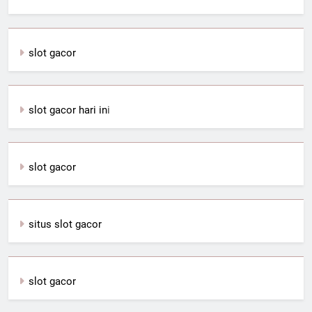
slot gacor
slot gacor hari in
i
slot gacor
situs slot gacor
slot gacor