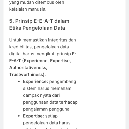
yang mudah ditembus oleh
kelalaian manusia.
5. Prinsip E-E-A-T dalam
Etika Pengelolaan Data
Untuk memastikan integritas dan
kredibilitas, pengelolaan data
digital harus mengikuti prinsip
E-
E-A-T (Experience, Expertise,
Authoritativeness,
Trustworthiness)
:
Experience:
pengembang
sistem harus memahami
dampak nyata dari
penggunaan data terhadap
pengalaman pengguna.
Expertise:
setiap
pengelolaan data harus