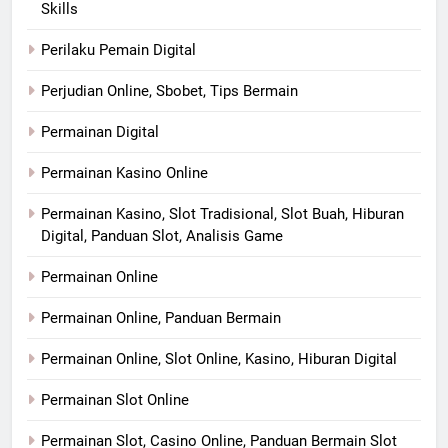
Skills
Perilaku Pemain Digital
Perjudian Online, Sbobet, Tips Bermain
Permainan Digital
Permainan Kasino Online
Permainan Kasino, Slot Tradisional, Slot Buah, Hiburan
Digital, Panduan Slot, Analisis Game
Permainan Online
Permainan Online, Panduan Bermain
Permainan Online, Slot Online, Kasino, Hiburan Digital
Permainan Slot Online
Permainan Slot, Casino Online, Panduan Bermain Slot