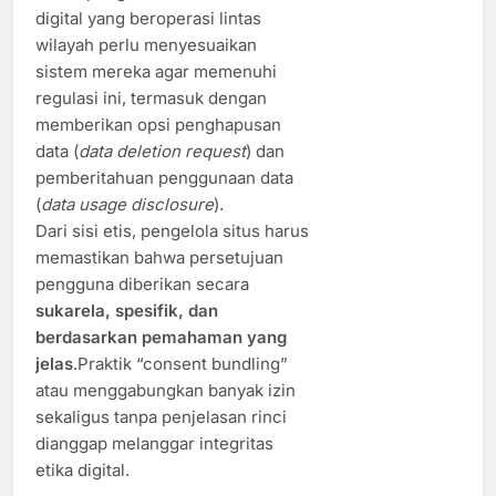
digital yang beroperasi lintas
wilayah perlu menyesuaikan
sistem mereka agar memenuhi
regulasi ini, termasuk dengan
memberikan opsi penghapusan
data (
data deletion request
) dan
pemberitahuan penggunaan data
(
data usage disclosure
).
Dari sisi etis, pengelola situs harus
memastikan bahwa persetujuan
pengguna diberikan secara
sukarela, spesifik, dan
berdasarkan pemahaman yang
jelas
.Praktik “consent bundling”
atau menggabungkan banyak izin
sekaligus tanpa penjelasan rinci
dianggap melanggar integritas
etika digital.