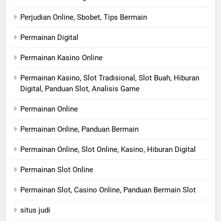
Perjudian Online, Sbobet, Tips Bermain
Permainan Digital
Permainan Kasino Online
Permainan Kasino, Slot Tradisional, Slot Buah, Hiburan
Digital, Panduan Slot, Analisis Game
Permainan Online
Permainan Online, Panduan Bermain
Permainan Online, Slot Online, Kasino, Hiburan Digital
Permainan Slot Online
Permainan Slot, Casino Online, Panduan Bermain Slot
situs judi