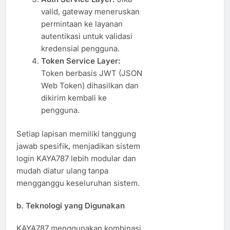
valid, gateway meneruskan
permintaan ke layanan
autentikasi untuk validasi
kredensial pengguna.
Token Service Layer:
Token berbasis JWT (JSON
Web Token) dihasilkan dan
dikirim kembali ke
pengguna.
Setiap lapisan memiliki tanggung
jawab spesifik, menjadikan sistem
login KAYA787 lebih modular dan
mudah diatur ulang tanpa
mengganggu keseluruhan sistem.
b. Teknologi yang Digunakan
KAYA787 menggunakan kombinasi