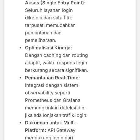
Akses (Single Entry Point):
Seluruh layanan login
dikelola dari satu titik
terpusat, memudahkan
pemantauan dan
pemeliharaan.
Optimalisasi Kinerja:
Dengan caching dan routing
adaptif, waktu respons login
berkurang secara signifikan.
Pemantauan Real-Time:
Integrasi dengan sistem
observability seperti
Prometheus dan Grafana
memungkinkan deteksi dini
jika ada lonjakan trafik login.
Dukungan untuk Multi-
Platform:
API Gateway
mendukung login dari