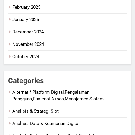
February 2025
January 2025
December 2024
November 2024
October 2024
Categories
Alternatif Platform Digital,Pengalaman
Pengguna,Efisiensi Akses,Manajemen Sistem
Analisis & Strategi Slot
Analisis Data & Keamanan Digital