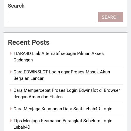
Search
SEARCH
Recent Posts
TIARA4D Link Alternatif sebagai Pilihan Akses
Cadangan
Cara EDWINSLOT Login agar Proses Masuk Akun
Berjalan Lancar
Cara Mempercepat Proses Login Edwinslot di Browser
dengan Aman dan Efisien
Cara Menjaga Keamanan Data Saat Lebah4D Login
Tips Menjaga Keamanan Perangkat Sebelum Login
Lebah4D