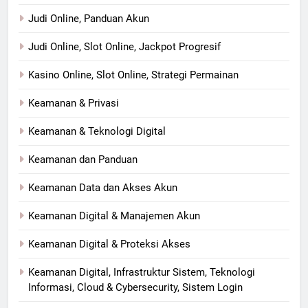
Judi Online, Panduan Akun
Judi Online, Slot Online, Jackpot Progresif
Kasino Online, Slot Online, Strategi Permainan
Keamanan & Privasi
Keamanan & Teknologi Digital
Keamanan dan Panduan
Keamanan Data dan Akses Akun
Keamanan Digital & Manajemen Akun
Keamanan Digital & Proteksi Akses
Keamanan Digital, Infrastruktur Sistem, Teknologi
Informasi, Cloud & Cybersecurity, Sistem Login