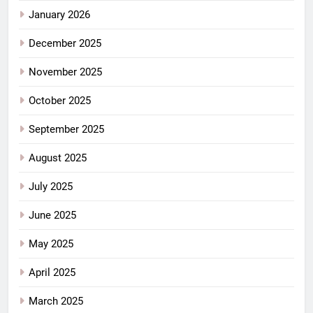
January 2026
December 2025
November 2025
October 2025
September 2025
August 2025
July 2025
June 2025
May 2025
April 2025
March 2025