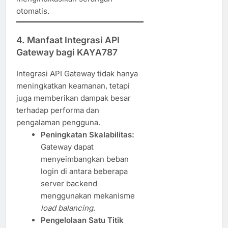
otomatis.
4. Manfaat Integrasi API
Gateway bagi KAYA787
Integrasi API Gateway tidak hanya
meningkatkan keamanan, tetapi
juga memberikan dampak besar
terhadap performa dan
pengalaman pengguna.
Peningkatan Skalabilitas:
Gateway dapat
menyeimbangkan beban
login di antara beberapa
server backend
menggunakan mekanisme
load balancing
.
Pengelolaan Satu Titik