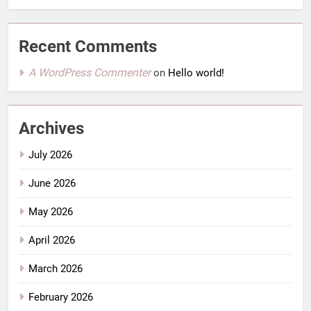
Recent Comments
A WordPress Commenter
on
Hello world!
Archives
July 2026
June 2026
May 2026
April 2026
March 2026
February 2026