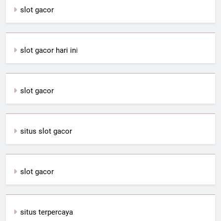
slot gacor
slot gacor hari in
i
slot gacor
situs slot gacor
slot gacor
situs terpercaya