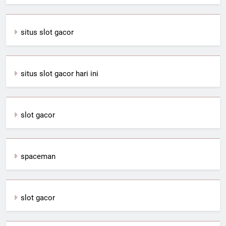
situs slot gacor
situs slot gacor hari ini
slot gacor
spaceman
slot gacor