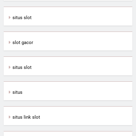
situs slot
slot gacor
situs slot
situs
situs link slot