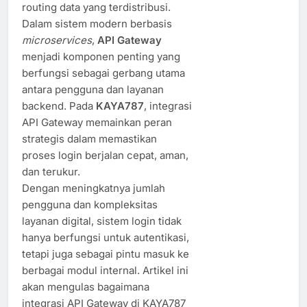
routing data yang terdistribusi.
Dalam sistem modern berbasis
microservices
,
API Gateway
menjadi komponen penting yang
berfungsi sebagai gerbang utama
antara pengguna dan layanan
backend. Pada
KAYA787
, integrasi
API Gateway memainkan peran
strategis dalam memastikan
proses login berjalan cepat, aman,
dan terukur.
Dengan meningkatnya jumlah
pengguna dan kompleksitas
layanan digital, sistem login tidak
hanya berfungsi untuk autentikasi,
tetapi juga sebagai pintu masuk ke
berbagai modul internal. Artikel ini
akan mengulas bagaimana
integrasi API Gateway di KAYA787