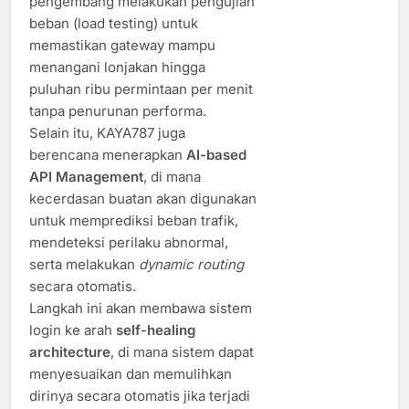
pengembang melakukan pengujian
beban (load testing) untuk
memastikan gateway mampu
menangani lonjakan hingga
puluhan ribu permintaan per menit
tanpa penurunan performa.
Selain itu, KAYA787 juga
berencana menerapkan
AI-based
API Management
, di mana
kecerdasan buatan akan digunakan
untuk memprediksi beban trafik,
mendeteksi perilaku abnormal,
serta melakukan
dynamic routing
secara otomatis.
Langkah ini akan membawa sistem
login ke arah
self-healing
architecture
, di mana sistem dapat
menyesuaikan dan memulihkan
dirinya secara otomatis jika terjadi