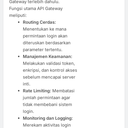
Gateway terlebih dahulu.
Fungsi utama API Gateway
meliputi:
Routing Cerdas:
Menentukan ke mana
permintaan login akan
diteruskan berdasarkan
parameter tertentu.
Manajemen Keamanan:
Melakukan validasi token,
enkripsi, dan kontrol akses
sebelum mencapai server
inti.
Rate Limiting:
Membatasi
jumlah permintaan agar
tidak membebani sistem
login.
Monitoring dan Logging:
Merekam aktivitas login