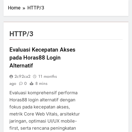
Home
HTTP/3
HTTP/3
Evaluasi Kecepatan Akses
pada Horas88 Login
Alternatif
2c92ca2
11 months
ago
0
8 mins
Evaluasi komprehensif performa
Horas88 login alternatif dengan
fokus pada kecepatan akses,
metrik Core Web Vitals, arsitektur
jaringan, optimasi UI/UX mobile-
first, serta rencana peningkatan