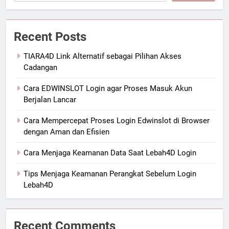
Recent Posts
TIARA4D Link Alternatif sebagai Pilihan Akses
Cadangan
Cara EDWINSLOT Login agar Proses Masuk Akun
Berjalan Lancar
Cara Mempercepat Proses Login Edwinslot di Browser
dengan Aman dan Efisien
Cara Menjaga Keamanan Data Saat Lebah4D Login
Tips Menjaga Keamanan Perangkat Sebelum Login
Lebah4D
Recent Comments