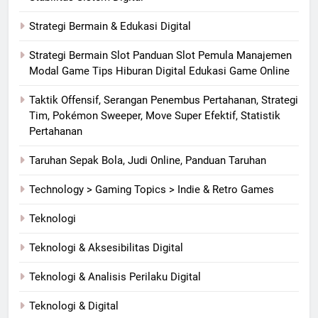
Strategi Bermain & Edukasi Digital
Strategi Bermain Slot Panduan Slot Pemula Manajemen
Modal Game Tips Hiburan Digital Edukasi Game Online
Taktik Offensif, Serangan Penembus Pertahanan, Strategi
Tim, Pokémon Sweeper, Move Super Efektif, Statistik
Pertahanan
Taruhan Sepak Bola, Judi Online, Panduan Taruhan
Technology > Gaming Topics > Indie & Retro Games
Teknologi
Teknologi & Aksesibilitas Digital
Teknologi & Analisis Perilaku Digital
Teknologi & Digital