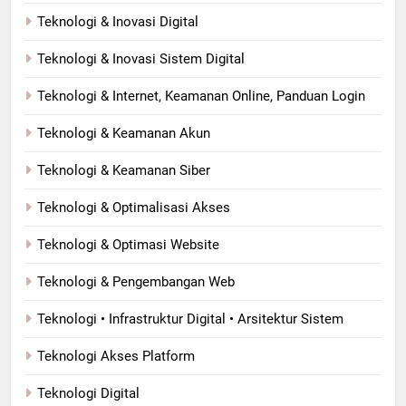
Teknologi & Inovasi Digital
Teknologi & Inovasi Sistem Digital
Teknologi & Internet, Keamanan Online, Panduan Login
Teknologi & Keamanan Akun
Teknologi & Keamanan Siber
Teknologi & Optimalisasi Akses
Teknologi & Optimasi Website
Teknologi & Pengembangan Web
Teknologi • Infrastruktur Digital • Arsitektur Sistem
Teknologi Akses Platform
Teknologi Digital