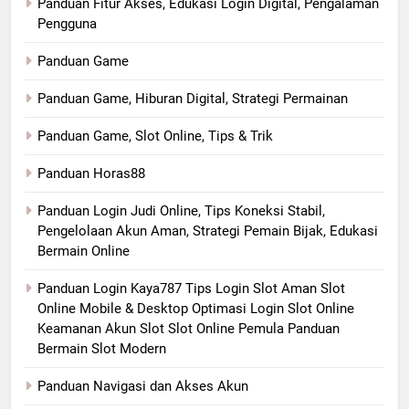
Panduan Fitur Akses, Edukasi Login Digital, Pengalaman
Pengguna
Panduan Game
Panduan Game, Hiburan Digital, Strategi Permainan
Panduan Game, Slot Online, Tips & Trik
Panduan Horas88
Panduan Login Judi Online, Tips Koneksi Stabil,
Pengelolaan Akun Aman, Strategi Pemain Bijak, Edukasi
Bermain Online
Panduan Login Kaya787 Tips Login Slot Aman Slot
Online Mobile & Desktop Optimasi Login Slot Online
Keamanan Akun Slot Slot Online Pemula Panduan
Bermain Slot Modern
Panduan Navigasi dan Akses Akun