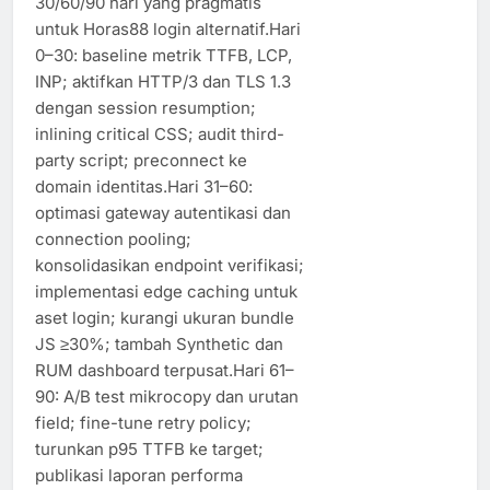
30/60/90 hari yang pragmatis
untuk Horas88 login alternatif.Hari
0–30: baseline metrik TTFB, LCP,
INP; aktifkan HTTP/3 dan TLS 1.3
dengan session resumption;
inlining critical CSS; audit third-
party script; preconnect ke
domain identitas.Hari 31–60:
optimasi gateway autentikasi dan
connection pooling;
konsolidasikan endpoint verifikasi;
implementasi edge caching untuk
aset login; kurangi ukuran bundle
JS ≥30%; tambah Synthetic dan
RUM dashboard terpusat.Hari 61–
90: A/B test mikrocopy dan urutan
field; fine-tune retry policy;
turunkan p95 TTFB ke target;
publikasi laporan performa