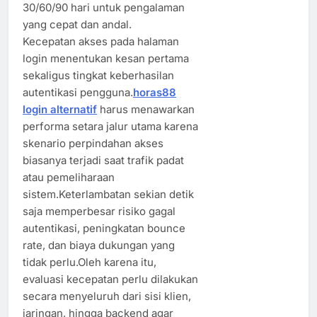
30/60/90 hari untuk pengalaman
yang cepat dan andal.
Kecepatan akses pada halaman
login menentukan kesan pertama
sekaligus tingkat keberhasilan
autentikasi pengguna.
horas88
login alternatif
harus menawarkan
performa setara jalur utama karena
skenario perpindahan akses
biasanya terjadi saat trafik padat
atau pemeliharaan
sistem.Keterlambatan sekian detik
saja memperbesar risiko gagal
autentikasi, peningkatan bounce
rate, dan biaya dukungan yang
tidak perlu.Oleh karena itu,
evaluasi kecepatan perlu dilakukan
secara menyeluruh dari sisi klien,
jaringan, hingga backend agar