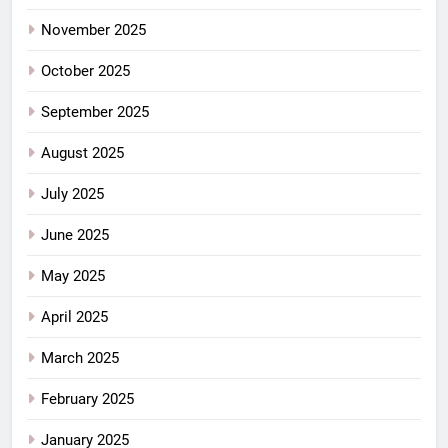
November 2025
October 2025
September 2025
August 2025
July 2025
June 2025
May 2025
April 2025
March 2025
February 2025
January 2025