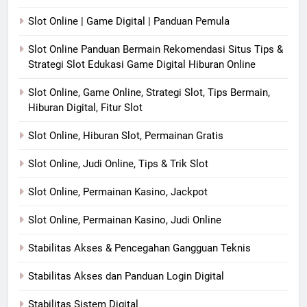
Slot Online | Game Digital | Panduan Pemula
Slot Online Panduan Bermain Rekomendasi Situs Tips &
Strategi Slot Edukasi Game Digital Hiburan Online
Slot Online, Game Online, Strategi Slot, Tips Bermain,
Hiburan Digital, Fitur Slot
Slot Online, Hiburan Slot, Permainan Gratis
Slot Online, Judi Online, Tips & Trik Slot
Slot Online, Permainan Kasino, Jackpot
Slot Online, Permainan Kasino, Judi Online
Stabilitas Akses & Pencegahan Gangguan Teknis
Stabilitas Akses dan Panduan Login Digital
Stabilitas Sistem Digital