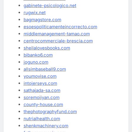
gabinete-psicologico.net
rugwix.net
bagmagstore.com
esoespoliticamenteincorrecto.com
middlemanagement-tamao.com
centrocommerciale-brescia.com
sheilalovesbooks.com
bibanko6.com
joguno.com
allsimbaseball9.com
youmovise.com
intojerseys.com
sathajada-sa.com
soremoiiyan.com
county-house.com
thephotographyfund.com
nutrialhealth.com
shenkmachinery.com