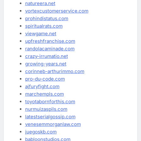
natureera.net
vortexcustomerservice.com
prohindistatus.com
spiritualrats.com
viewgame.net
upfreshfranchise.com
randolacaminade.com
crazy-irrumatio.net
growing-years.net
corinneb-arthurimmo.com
pro-du-code.com
ajfuryfight.com
marchempls.com
toyotabornforthis.com
nurmuizaspils.com
latestserialgossip.com
venesemmorganlaw.com
juegoskb.com
babloonstudios.com