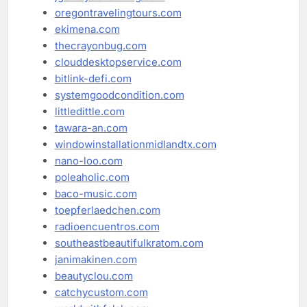
oregontravelingtours.com
ekimena.com
thecrayonbug.com
clouddesktopservice.com
bitlink-defi.com
systemgoodcondition.com
littledittle.com
tawara-an.com
windowinstallationmidlandtx.com
nano-loo.com
poleaholic.com
baco-music.com
toepferlaedchen.com
radioencuentros.com
southeastbeautifulkratom.com
janimakinen.com
beautyclou.com
catchycustom.com