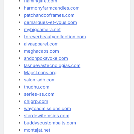
flaminglife.com
harmonyfarmcandles.com
patchandcoframes.com
demarques-et-vous.com
mybigcamera.net
foreverbeautycollection.com
alvaapparel.com
meghacabs.com
andonpokayoke.com
lasnuevastecnologias.com
MapsLoans.org
salon-adb.com
thudhu.com
series-ss.com
chigrp.com
waytoadmissions.com
stardewitemsids.com
buddyscustombaits.com
montajat.net