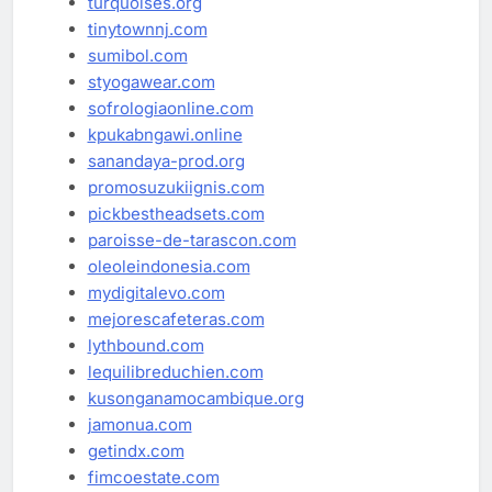
turquoises.org
tinytownnj.com
sumibol.com
styogawear.com
sofrologiaonline.com
kpukabngawi.online
sanandaya-prod.org
promosuzukiignis.com
pickbestheadsets.com
paroisse-de-tarascon.com
oleoleindonesia.com
mydigitalevo.com
mejorescafeteras.com
lythbound.com
lequilibreduchien.com
kusonganamocambique.org
jamonua.com
getindx.com
fimcoestate.com