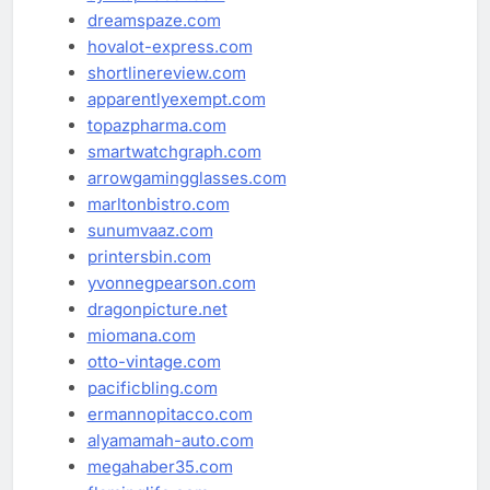
dreamspaze.com
hovalot-express.com
shortlinereview.com
apparentlyexempt.com
topazpharma.com
smartwatchgraph.com
arrowgamingglasses.com
marltonbistro.com
sunumvaaz.com
printersbin.com
yvonnegpearson.com
dragonpicture.net
miomana.com
otto-vintage.com
pacificbling.com
ermannopitacco.com
alyamamah-auto.com
megahaber35.com