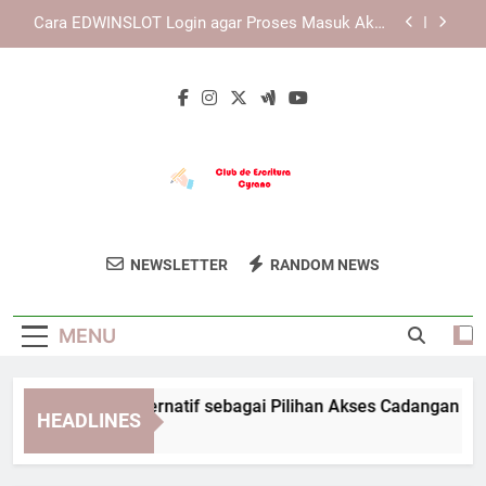
Skip
Cara Mempercepat Proses Login Edwinslot di
to
Browser dengan Aman dan Efisien
content
Cara Menjaga Keamanan Data Saat Lebah4D
Login
TIARA4D Link Alternatif sebagai Pilihan Akses
Cadangan
Cara EDWINSLOT Login agar Proses Masuk Akun
Berjalan Lancar
Cara Mempercepat Proses Login Edwinslot di
Browser dengan Aman dan Efisien
Club De Escritura
Bergabunglah Dengan Komunitas Penulis Di
Cara Menjaga Keamanan Data Saat Lebah4D
NEWSLETTER
RANDOM NEWS
Cyrano
Login
Club De Escritura Cyrano Dan Kembangkan
Keterampilan Sastra Anda.
MENU
ARA4D Link Alternatif sebagai Pilihan Akses Cadangan
HEADLINES
Weeks Ago