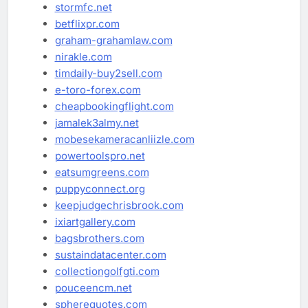
stormfc.net
betflixpr.com
graham-grahamlaw.com
nirakle.com
timdaily-buy2sell.com
e-toro-forex.com
cheapbookingflight.com
jamalek3almy.net
mobesekameracanliizle.com
powertoolspro.net
eatsumgreens.com
puppyconnect.org
keepjudgechrisbrook.com
ixiartgallery.com
bagsbrothers.com
sustaindatacenter.com
collectiongolfgti.com
pouceencm.net
spherequotes.com