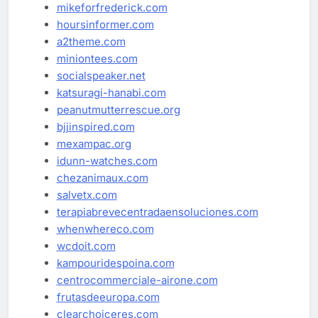
mikeforfrederick.com
hoursinformer.com
a2theme.com
miniontees.com
socialspeaker.net
katsuragi-hanabi.com
peanutmutterrescue.org
bjjinspired.com
mexampac.org
idunn-watches.com
chezanimaux.com
salvetx.com
terapiabrevecentradaensoluciones.com
whenwhereco.com
wcdoit.com
kampouridespoina.com
centrocommerciale-airone.com
frutasdeeuropa.com
clearchoiceres.com