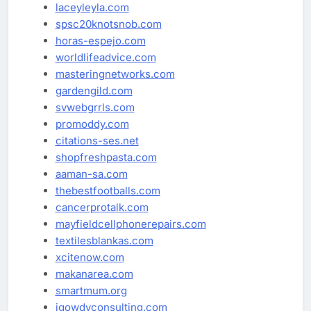
laceyleyla.com
spsc20knotsnob.com
horas-espejo.com
worldlifeadvice.com
masteringnetworks.com
gardengild.com
svwebgrrls.com
promoddy.com
citations-ses.net
shopfreshpasta.com
aaman-sa.com
thebestfootballs.com
cancerprotalk.com
mayfieldcellphonerepairs.com
textilesblankas.com
xcitenow.com
makanarea.com
smartmum.org
jgowdyconsulting.com