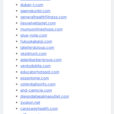
dukan-t.com
gaengkunbl.com
generalhealthfitness.com
liesvelvetpolet.com
mumuonlineshops.com
glue-note.com
fukuokakaigi.com
latelierduloup.com
yksikhunt.com
adambarbergroup.com
ventodokite.com
educatorhotspot.com
essaytome.com
volleyballsinfo.com
and-camicie.com
diegodallapalmaoutlet.com
zvukon.net
careswayhealth.com