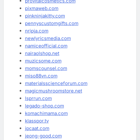
provitalcosmetics.com
pixmaweb.com
pinkninjakitty.com
pennyscustomgifts.com
nripja.com
newlyricsmedia.com
namiceofficial.com
nairaolshop.net
muzicsome.com
momscounsel.com
miso88vn.com
materialsscienceforum.com
magicmushroomstore.net
lsprrun.com
legado-shop.com
komachimama.com
klasspor.tv
jpcaat.com
jeong-good.com