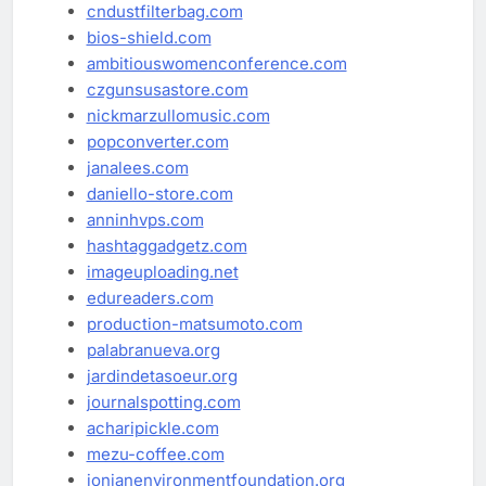
cndustfilterbag.com
bios-shield.com
ambitiouswomenconference.com
czgunsusastore.com
nickmarzullomusic.com
popconverter.com
janalees.com
daniello-store.com
anninhvps.com
hashtaggadgetz.com
imageuploading.net
edureaders.com
production-matsumoto.com
palabranueva.org
jardindetasoeur.org
journalspotting.com
acharipickle.com
mezu-coffee.com
ionianenvironmentfoundation.org