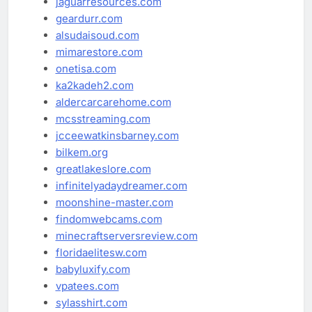
jaguarresources.com
geardurr.com
alsudaisoud.com
mimarestore.com
onetisa.com
ka2kadeh2.com
aldercarcarehome.com
mcsstreaming.com
jcceewatkinsbarney.com
bilkem.org
greatlakeslore.com
infinitelyadaydreamer.com
moonshine-master.com
findomwebcams.com
minecraftserversreview.com
floridaelitesw.com
babyluxify.com
vpatees.com
sylasshirt.com