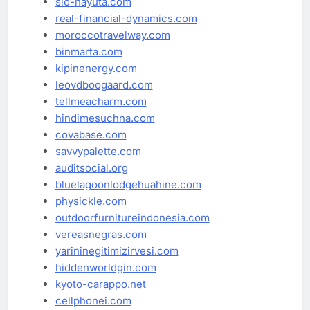
sio-nayuta.com
real-financial-dynamics.com
moroccotravelway.com
binmarta.com
kipinenergy.com
leovdboogaard.com
tellmeacharm.com
hindimesuchna.com
covabase.com
savvypalette.com
auditsocial.org
bluelagoonlodgehuahine.com
physickle.com
outdoorfurnitureindonesia.com
vereasnegras.com
yarininegitimizirvesi.com
hiddenworldgin.com
kyoto-carappo.net
cellphonei.com