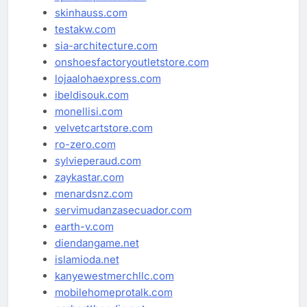
skinhauss.com
testakw.com
sia-architecture.com
onshoesfactoryoutletstore.com
lojaalohaexpress.com
ibeldisouk.com
monellisi.com
velvetcartstore.com
ro-zero.com
sylvieperaud.com
zaykastar.com
menardsnz.com
servimudanzasecuador.com
earth-v.com
diendangame.net
islamioda.net
kanyewestmerchllc.com
mobilehomeprotalk.com