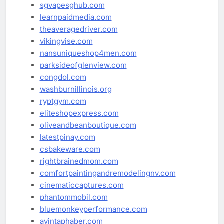
sgvapesghub.com
learnpaidmedia.com
theaveragedriver.com
vikingvise.com
nansuniqueshop4men.com
parksideofglenview.com
congdol.com
washburnillinois.org
ryptgym.com
eliteshopexpress.com
oliveandbeanboutique.com
latestpinay.com
csbakeware.com
rightbrainedmom.com
comfortpaintingandremodelingnv.com
cinematiccaptures.com
phantommobil.com
bluemonkeyperformance.com
ayintaphaber.com