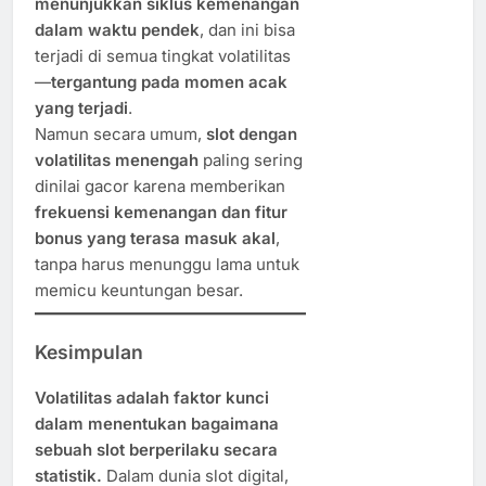
menunjukkan siklus kemenangan
dalam waktu pendek
, dan ini bisa
terjadi di semua tingkat volatilitas
—
tergantung pada momen acak
yang terjadi
.
Namun secara umum,
slot dengan
volatilitas menengah
paling sering
dinilai gacor karena memberikan
frekuensi kemenangan dan fitur
bonus yang terasa masuk akal
,
tanpa harus menunggu lama untuk
memicu keuntungan besar.
Kesimpulan
Volatilitas adalah faktor kunci
dalam menentukan bagaimana
sebuah slot berperilaku secara
statistik.
Dalam dunia slot digital,