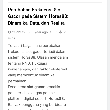
Perubahan Frekuensi Slot
Gacor pada Sistem Horas88:
Dinamika, Data, dan Realita
2c92ca2
1 year ago
0
7
mins
Telusuri bagaimana perubahan
frekuensi slot gacor terjadi dalam
sistem Horas88. Ulasan mendalam
tentang RNG, fluktuasi
kemenangan, dan faktor eksternal
yang membentuk dinamika
permainan.
Fenomena
slot gacor
semakin
populer di kalangan pemain
platform digital seperti
Horas88
.
Banyak pengguna yang berbicara