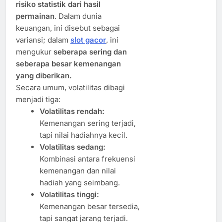
risiko statistik dari hasil
permainan
. Dalam dunia
keuangan, ini disebut sebagai
variansi; dalam
slot gacor
, ini
mengukur
seberapa sering dan
seberapa besar kemenangan
yang diberikan.
Secara umum, volatilitas dibagi
menjadi tiga:
Volatilitas rendah:
Kemenangan sering terjadi,
tapi nilai hadiahnya kecil.
Volatilitas sedang:
Kombinasi antara frekuensi
kemenangan dan nilai
hadiah yang seimbang.
Volatilitas tinggi:
Kemenangan besar tersedia,
tapi sangat jarang terjadi.