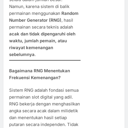
Namun, karena sistem di balik
permainan menggunakan
Random
Number Generator (RNG)
, hasil
permainan secara teknis adalah
acak dan tidak dipengaruhi oleh
waktu, jumlah pemain, atau
riwayat kemenangan
sebelumnya
.
Bagaimana RNG Menentukan
Frekuensi Kemenangan?
Sistem RNG adalah fondasi semua
permainan slot digital yang adil.
RNG bekerja dengan menghasilkan
angka secara acak dalam milidetik
dan menentukan hasil setiap
putaran secara independen. Tidak