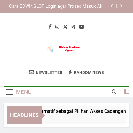
Skip
Cara Mempercepat Proses Login Edwinslot di
to
Browser dengan Aman dan Efisien
content
Cara Menjaga Keamanan Data Saat Lebah4D
Login
TIARA4D Link Alternatif sebagai Pilihan Akses
Cadangan
Cara EDWINSLOT Login agar Proses Masuk Akun
Berjalan Lancar
Cara Mempercepat Proses Login Edwinslot di
Browser dengan Aman dan Efisien
Club De Escritura
Bergabunglah Dengan Komunitas Penulis Di
Cara Menjaga Keamanan Data Saat Lebah4D
NEWSLETTER
RANDOM NEWS
Cyrano
Login
Club De Escritura Cyrano Dan Kembangkan
Keterampilan Sastra Anda.
MENU
ARA4D Link Alternatif sebagai Pilihan Akses Cadangan
HEADLINES
Weeks Ago