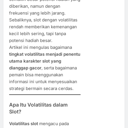
diberikan, namun dengan
frekuensi yang lebih jarang.
Sebaliknya, slot dengan volatilitas
rendah memberikan kemenangan
kecil lebih sering, tapi tanpa
potensi hadiah besar.
Artikel ini mengulas bagaimana
tingkat volatilitas menjadi penentu
utama karakter slot yang
dianggap gacor
, serta bagaimana
pemain bisa menggunakan
informasi ini untuk menyesuaikan
strategi bermain secara cerdas.
Apa Itu Volatilitas dalam
Slot?
Volatilitas slot
mengacu pada