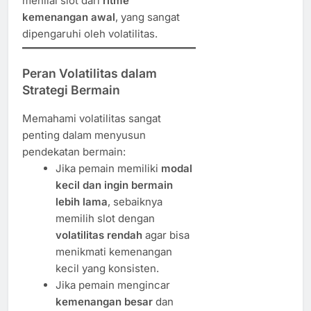
menilai slot dari
ritme
kemenangan awal
, yang sangat
dipengaruhi oleh volatilitas.
Peran Volatilitas dalam
Strategi Bermain
Memahami volatilitas sangat
penting dalam menyusun
pendekatan bermain:
Jika pemain memiliki
modal
kecil dan ingin bermain
lebih lama
, sebaiknya
memilih slot dengan
volatilitas rendah
agar bisa
menikmati kemenangan
kecil yang konsisten.
Jika pemain mengincar
kemenangan besar
dan