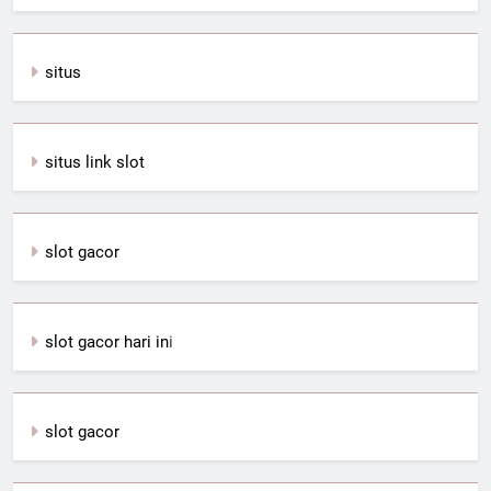
situs
situs link slot
slot gacor
slot gacor hari in
i
slot gacor