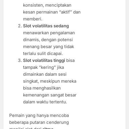
konsisten, menciptakan
kesan permainan “aktif” dan
memberi.
Slot volatilitas sedang
menawarkan pengalaman
dinamis, dengan potensi
menang besar yang tidak
terlalu sulit dicapai.
Slot volatilitas tinggi
bisa
tampak “kering” jika
dimainkan dalam sesi
singkat, meskipun mereka
bisa menghasilkan
kemenangan sangat besar
dalam waktu tertentu.
Pemain yang hanya mencoba
beberapa putaran cenderung