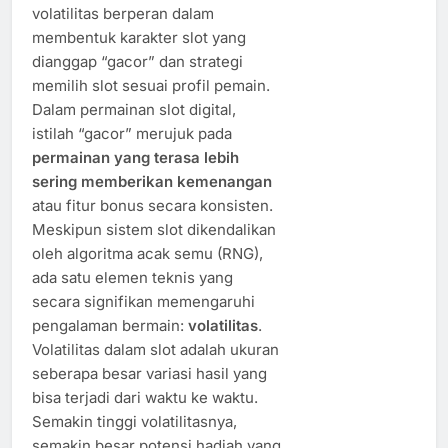
volatilitas berperan dalam
membentuk karakter slot yang
dianggap “gacor” dan strategi
memilih slot sesuai profil pemain.
Dalam permainan slot digital,
istilah “gacor” merujuk pada
permainan yang terasa lebih
sering memberikan kemenangan
atau fitur bonus secara konsisten.
Meskipun sistem slot dikendalikan
oleh algoritma acak semu (RNG),
ada satu elemen teknis yang
secara signifikan memengaruhi
pengalaman bermain:
volatilitas
.
Volatilitas dalam slot adalah ukuran
seberapa besar variasi hasil yang
bisa terjadi dari waktu ke waktu.
Semakin tinggi volatilitasnya,
semakin besar potensi hadiah yang