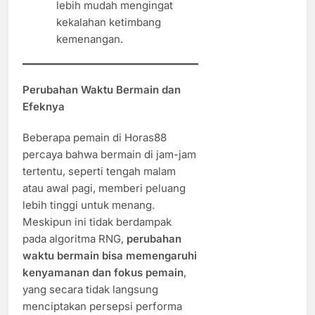
lebih mudah mengingat
kekalahan ketimbang
kemenangan.
Perubahan Waktu Bermain dan
Efeknya
Beberapa pemain di Horas88
percaya bahwa bermain di jam-jam
tertentu, seperti tengah malam
atau awal pagi, memberi peluang
lebih tinggi untuk menang.
Meskipun ini tidak berdampak
pada algoritma RNG,
perubahan
waktu bermain bisa memengaruhi
kenyamanan dan fokus pemain
,
yang secara tidak langsung
menciptakan persepsi performa