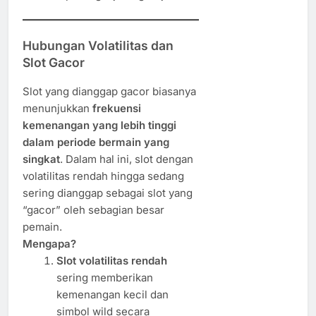
Hubungan Volatilitas dan
Slot Gacor
Slot yang dianggap gacor biasanya
menunjukkan
frekuensi
kemenangan yang lebih tinggi
dalam periode bermain yang
singkat
. Dalam hal ini, slot dengan
volatilitas rendah hingga sedang
sering dianggap sebagai slot yang
“gacor” oleh sebagian besar
pemain.
Mengapa?
Slot volatilitas rendah
sering memberikan
kemenangan kecil dan
simbol wild secara