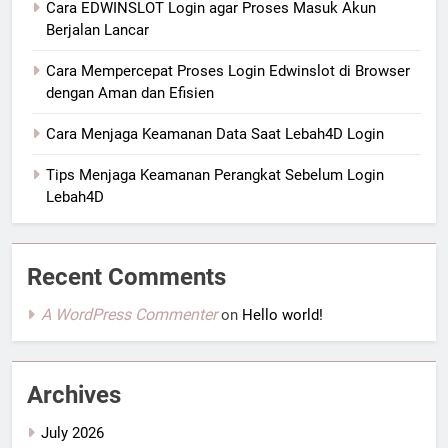
Cara EDWINSLOT Login agar Proses Masuk Akun
Berjalan Lancar
Cara Mempercepat Proses Login Edwinslot di Browser
dengan Aman dan Efisien
Cara Menjaga Keamanan Data Saat Lebah4D Login
Tips Menjaga Keamanan Perangkat Sebelum Login
Lebah4D
Recent Comments
A WordPress Commenter
on
Hello world!
Archives
July 2026