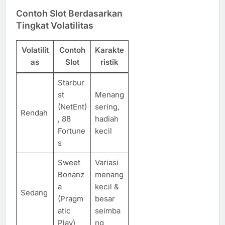
Contoh Slot Berdasarkan
Tingkat Volatilitas
Volatilit
Contoh
Karakte
as
Slot
ristik
Starbur
st
Menang
(NetEnt)
sering,
Rendah
, 88
hadiah
Fortune
kecil
s
Sweet
Variasi
Bonanz
menang
a
kecil &
Sedang
(Pragm
besar
atic
seimba
Play)
ng