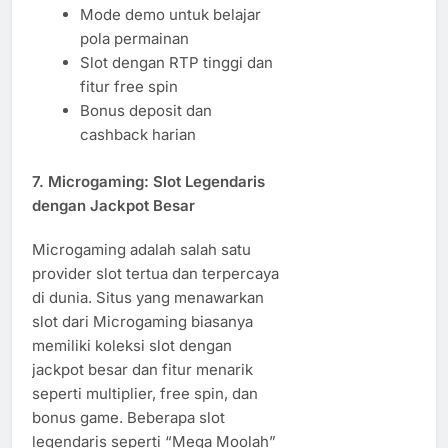
Mode demo untuk belajar
pola permainan
Slot dengan RTP tinggi dan
fitur free spin
Bonus deposit dan
cashback harian
7. Microgaming: Slot Legendaris
dengan Jackpot Besar
Microgaming adalah salah satu
provider slot tertua dan terpercaya
di dunia. Situs yang menawarkan
slot dari Microgaming biasanya
memiliki koleksi slot dengan
jackpot besar dan fitur menarik
seperti multiplier, free spin, dan
bonus game. Beberapa slot
legendaris seperti “Mega Moolah”