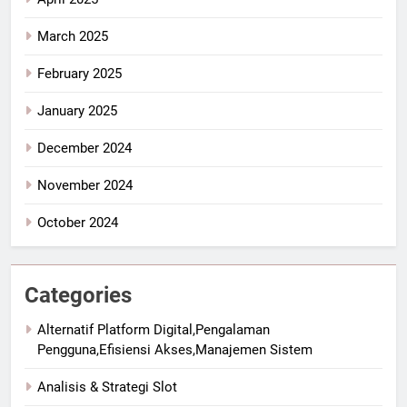
March 2025
February 2025
January 2025
December 2024
November 2024
October 2024
Categories
Alternatif Platform Digital,Pengalaman
Pengguna,Efisiensi Akses,Manajemen Sistem
Analisis & Strategi Slot