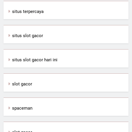
situs terpercaya
situs slot gacor
situs slot gacor hari ini
slot gacor
spaceman