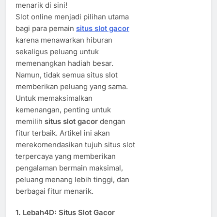
menarik di sini!
Slot online menjadi pilihan utama
bagi para pemain
situs slot gacor
karena menawarkan hiburan
sekaligus peluang untuk
memenangkan hadiah besar.
Namun, tidak semua situs slot
memberikan peluang yang sama.
Untuk memaksimalkan
kemenangan, penting untuk
memilih
situs slot gacor
dengan
fitur terbaik. Artikel ini akan
merekomendasikan tujuh situs slot
terpercaya yang memberikan
pengalaman bermain maksimal,
peluang menang lebih tinggi, dan
berbagai fitur menarik.
1. Lebah4D: Situs Slot Gacor