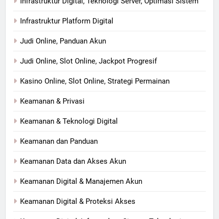
Infrastruktur Digital, Teknologi Server, Optimasi Sistem
Infrastruktur Platform Digital
Judi Online, Panduan Akun
Judi Online, Slot Online, Jackpot Progresif
Kasino Online, Slot Online, Strategi Permainan
Keamanan & Privasi
Keamanan & Teknologi Digital
Keamanan dan Panduan
Keamanan Data dan Akses Akun
Keamanan Digital & Manajemen Akun
Keamanan Digital & Proteksi Akses