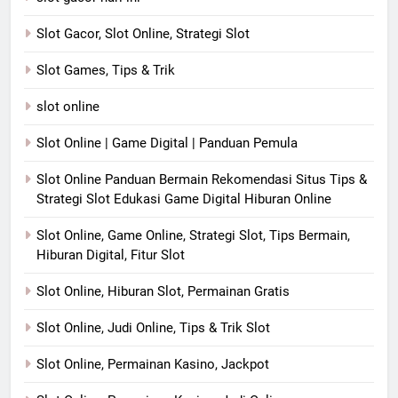
Slot Gacor, Slot Online, Strategi Slot
Slot Games, Tips & Trik
slot online
Slot Online | Game Digital | Panduan Pemula
Slot Online Panduan Bermain Rekomendasi Situs Tips &
Strategi Slot Edukasi Game Digital Hiburan Online
Slot Online, Game Online, Strategi Slot, Tips Bermain,
Hiburan Digital, Fitur Slot
Slot Online, Hiburan Slot, Permainan Gratis
Slot Online, Judi Online, Tips & Trik Slot
Slot Online, Permainan Kasino, Jackpot