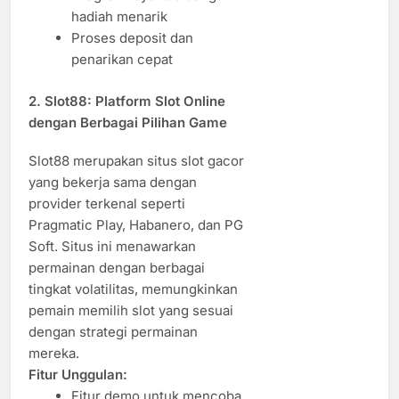
hadiah menarik
Proses deposit dan
penarikan cepat
2. Slot88: Platform Slot Online
dengan Berbagai Pilihan Game
Slot88 merupakan situs slot gacor
yang bekerja sama dengan
provider terkenal seperti
Pragmatic Play, Habanero, dan PG
Soft. Situs ini menawarkan
permainan dengan berbagai
tingkat volatilitas, memungkinkan
pemain memilih slot yang sesuai
dengan strategi permainan
mereka.
Fitur Unggulan:
Fitur demo untuk mencoba