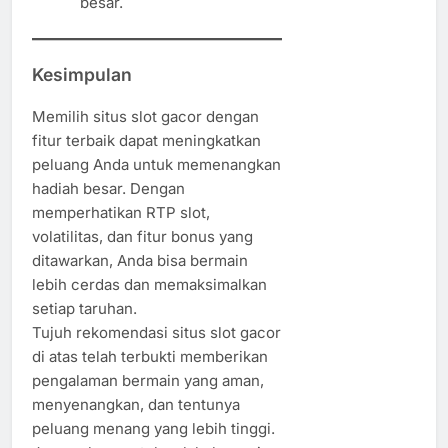
besar.
Kesimpulan
Memilih situs slot gacor dengan
fitur terbaik dapat meningkatkan
peluang Anda untuk memenangkan
hadiah besar. Dengan
memperhatikan RTP slot,
volatilitas, dan fitur bonus yang
ditawarkan, Anda bisa bermain
lebih cerdas dan memaksimalkan
setiap taruhan.
Tujuh rekomendasi situs slot gacor
di atas telah terbukti memberikan
pengalaman bermain yang aman,
menyenangkan, dan tentunya
peluang menang yang lebih tinggi.