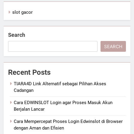
slot gacor
Search
SEARCH
Recent Posts
TIARA4D Link Alternatif sebagai Pilihan Akses
Cadangan
Cara EDWINSLOT Login agar Proses Masuk Akun
Berjalan Lancar
Cara Mempercepat Proses Login Edwinslot di Browser
dengan Aman dan Efisien