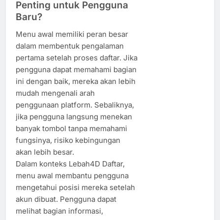
Penting untuk Pengguna
Baru?
Menu awal memiliki peran besar
dalam membentuk pengalaman
pertama setelah proses daftar. Jika
pengguna dapat memahami bagian
ini dengan baik, mereka akan lebih
mudah mengenali arah
penggunaan platform. Sebaliknya,
jika pengguna langsung menekan
banyak tombol tanpa memahami
fungsinya, risiko kebingungan
akan lebih besar.
Dalam konteks Lebah4D Daftar,
menu awal membantu pengguna
mengetahui posisi mereka setelah
akun dibuat. Pengguna dapat
melihat bagian informasi,