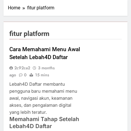
Home
fitur platform
fitur platform
Cara Memahami Menu Awal
Setelah Lebah4D Daftar
2c92ca2
3 months
ago
0
15 mins
Lebah4D Daftar membantu
pengguna baru memahami menu
awal, navigasi akun, keamanan
akses, dan pengalaman digital
yang lebih teratur.
Memahami Tahap Setelah
Lebah4D Daftar