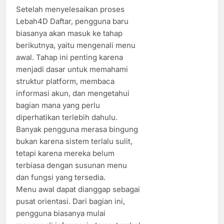
Setelah menyelesaikan proses
Lebah4D Daftar, pengguna baru
biasanya akan masuk ke tahap
berikutnya, yaitu mengenali menu
awal. Tahap ini penting karena
menjadi dasar untuk memahami
struktur platform, membaca
informasi akun, dan mengetahui
bagian mana yang perlu
diperhatikan terlebih dahulu.
Banyak pengguna merasa bingung
bukan karena sistem terlalu sulit,
tetapi karena mereka belum
terbiasa dengan susunan menu
dan fungsi yang tersedia.
Menu awal dapat dianggap sebagai
pusat orientasi. Dari bagian ini,
pengguna biasanya mulai