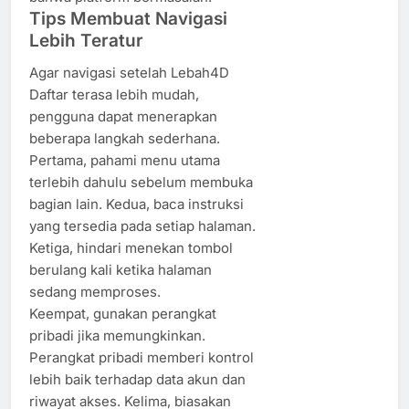
Tips Membuat Navigasi
Lebih Teratur
Agar navigasi setelah Lebah4D
Daftar terasa lebih mudah,
pengguna dapat menerapkan
beberapa langkah sederhana.
Pertama, pahami menu utama
terlebih dahulu sebelum membuka
bagian lain. Kedua, baca instruksi
yang tersedia pada setiap halaman.
Ketiga, hindari menekan tombol
berulang kali ketika halaman
sedang memproses.
Keempat, gunakan perangkat
pribadi jika memungkinkan.
Perangkat pribadi memberi kontrol
lebih baik terhadap data akun dan
riwayat akses. Kelima, biasakan