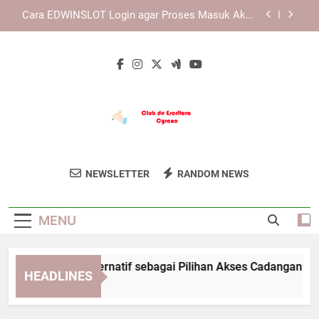
Skip
Cara Mempercepat Proses Login Edwinslot di
to
Browser dengan Aman dan Efisien
content
Cara Menjaga Keamanan Data Saat Lebah4D
Login
TIARA4D Link Alternatif sebagai Pilihan Akses
Cadangan
Cara EDWINSLOT Login agar Proses Masuk Akun
Berjalan Lancar
Cara Mempercepat Proses Login Edwinslot di
Browser dengan Aman dan Efisien
Club De Escritura
Bergabunglah Dengan Komunitas Penulis Di
Cara Menjaga Keamanan Data Saat Lebah4D
NEWSLETTER
RANDOM NEWS
Cyrano
Login
Club De Escritura Cyrano Dan Kembangkan
Keterampilan Sastra Anda.
MENU
ARA4D Link Alternatif sebagai Pilihan Akses Cadangan
HEADLINES
Weeks Ago