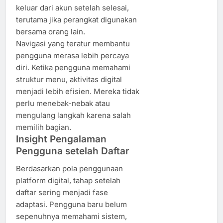
keluar dari akun setelah selesai,
terutama jika perangkat digunakan
bersama orang lain.
Navigasi yang teratur membantu
pengguna merasa lebih percaya
diri. Ketika pengguna memahami
struktur menu, aktivitas digital
menjadi lebih efisien. Mereka tidak
perlu menebak-nebak atau
mengulang langkah karena salah
memilih bagian.
Insight Pengalaman
Pengguna setelah Daftar
Berdasarkan pola penggunaan
platform digital, tahap setelah
daftar sering menjadi fase
adaptasi. Pengguna baru belum
sepenuhnya memahami sistem,