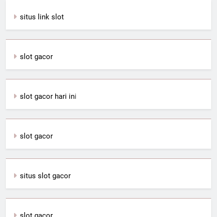
situs link slot
slot gacor
slot gacor hari in
i
slot gacor
situs slot gacor
slot gacor