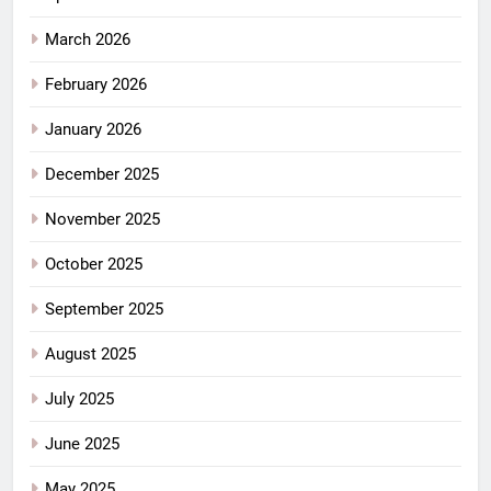
March 2026
February 2026
January 2026
December 2025
November 2025
October 2025
September 2025
August 2025
July 2025
June 2025
May 2025