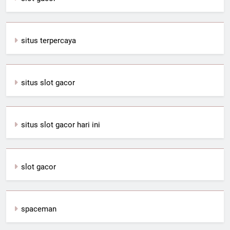
situs terpercaya
situs slot gacor
situs slot gacor hari ini
slot gacor
spaceman