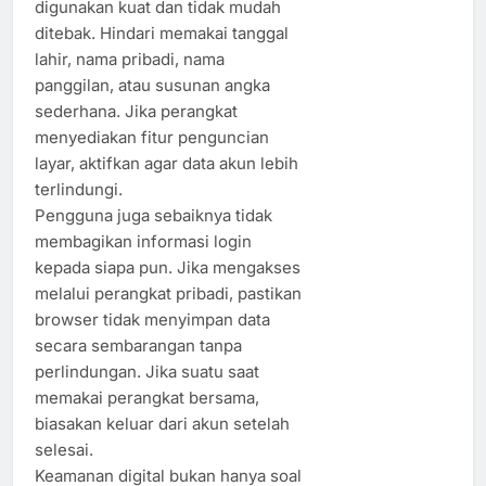
digunakan kuat dan tidak mudah
ditebak. Hindari memakai tanggal
lahir, nama pribadi, nama
panggilan, atau susunan angka
sederhana. Jika perangkat
menyediakan fitur penguncian
layar, aktifkan agar data akun lebih
terlindungi.
Pengguna juga sebaiknya tidak
membagikan informasi login
kepada siapa pun. Jika mengakses
melalui perangkat pribadi, pastikan
browser tidak menyimpan data
secara sembarangan tanpa
perlindungan. Jika suatu saat
memakai perangkat bersama,
biasakan keluar dari akun setelah
selesai.
Keamanan digital bukan hanya soal