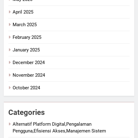
April 2025
March 2025
February 2025
January 2025
December 2024
November 2024
October 2024
Categories
Alternatif Platform Digital,Pengalaman
Pengguna,Efisiensi Akses,Manajemen Sistem