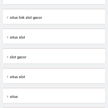
situs link slot gacor
situs slot
slot gacor
situs slot
situs