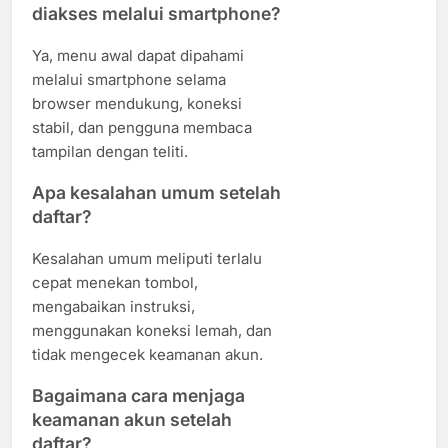
diakses melalui smartphone?
Ya, menu awal dapat dipahami
melalui smartphone selama
browser mendukung, koneksi
stabil, dan pengguna membaca
tampilan dengan teliti.
Apa kesalahan umum setelah
daftar?
Kesalahan umum meliputi terlalu
cepat menekan tombol,
mengabaikan instruksi,
menggunakan koneksi lemah, dan
tidak mengecek keamanan akun.
Bagaimana cara menjaga
keamanan akun setelah
daftar?