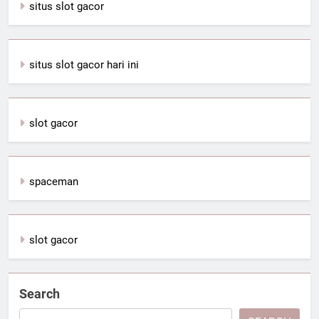
situs slot gacor
situs slot gacor hari ini
slot gacor
spaceman
slot gacor
Search