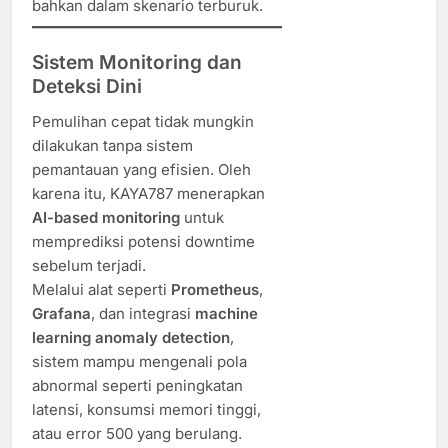
bahkan dalam skenario terburuk.
Sistem Monitoring dan
Deteksi Dini
Pemulihan cepat tidak mungkin
dilakukan tanpa sistem
pemantauan yang efisien. Oleh
karena itu, KAYA787 menerapkan
AI-based monitoring
untuk
memprediksi potensi downtime
sebelum terjadi.
Melalui alat seperti
Prometheus
,
Grafana
, dan integrasi
machine
learning anomaly detection
,
sistem mampu mengenali pola
abnormal seperti peningkatan
latensi, konsumsi memori tinggi,
atau error 500 yang berulang.