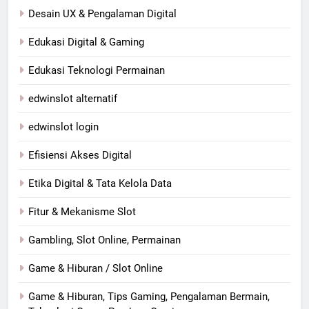
Desain UX & Pengalaman Digital
Edukasi Digital & Gaming
Edukasi Teknologi Permainan
edwinslot alternatif
edwinslot login
Efisiensi Akses Digital
Etika Digital & Tata Kelola Data
Fitur & Mekanisme Slot
Gambling, Slot Online, Permainan
Game & Hiburan / Slot Online
Game & Hiburan, Tips Gaming, Pengalaman Bermain,