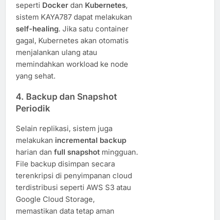
seperti
Docker
dan
Kubernetes
,
sistem KAYA787 dapat melakukan
self-healing
. Jika satu container
gagal, Kubernetes akan otomatis
menjalankan ulang atau
memindahkan workload ke node
yang sehat.
4. Backup dan Snapshot
Periodik
Selain replikasi, sistem juga
melakukan
incremental backup
harian dan
full snapshot
mingguan.
File backup disimpan secara
terenkripsi di penyimpanan cloud
terdistribusi seperti AWS S3 atau
Google Cloud Storage,
memastikan data tetap aman