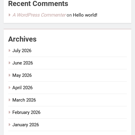
Recent Comments
A WordPress Commenter
on
Hello world!
Archives
July 2026
June 2026
May 2026
April 2026
March 2026
February 2026
January 2026