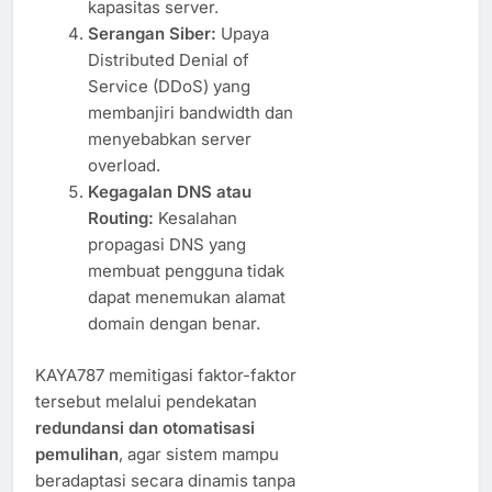
kapasitas server.
Serangan Siber:
Upaya
Distributed Denial of
Service (DDoS) yang
membanjiri bandwidth dan
menyebabkan server
overload.
Kegagalan DNS atau
Routing:
Kesalahan
propagasi DNS yang
membuat pengguna tidak
dapat menemukan alamat
domain dengan benar.
KAYA787 memitigasi faktor-faktor
tersebut melalui pendekatan
redundansi dan otomatisasi
pemulihan
, agar sistem mampu
beradaptasi secara dinamis tanpa