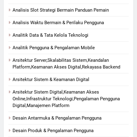
Analisis Slot Strategi Bermain Panduan Pemain
Analisis Waktu Bermain & Perilaku Pengguna
Analitik Data & Tata Kelola Teknologi
Analitik Pengguna & Pengalaman Mobile
Arsitektur Server,Skalabilitas Sistem,Keandalan
Platform,Keamanan Akses Digital,Rekayasa Backend
Arsitektur Sistem & Keamanan Digital
Arsitektur Sistem Digital,Keamanan Akses
Online,Infrastruktur Teknologi,Pengalaman Pengguna
Digital,Manajemen Platform
Desain Antarmuka & Pengalaman Pengguna
Desain Produk & Pengalaman Pengguna