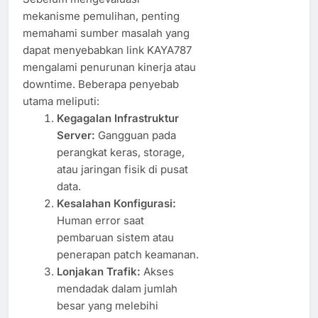
mekanisme pemulihan, penting
memahami sumber masalah yang
dapat menyebabkan link KAYA787
mengalami penurunan kinerja atau
downtime. Beberapa penyebab
utama meliputi:
Kegagalan Infrastruktur
Server:
Gangguan pada
perangkat keras, storage,
atau jaringan fisik di pusat
data.
Kesalahan Konfigurasi:
Human error saat
pembaruan sistem atau
penerapan patch keamanan.
Lonjakan Trafik:
Akses
mendadak dalam jumlah
besar yang melebihi