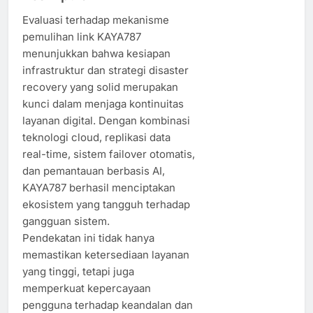
Evaluasi terhadap mekanisme
pemulihan link KAYA787
menunjukkan bahwa kesiapan
infrastruktur dan strategi disaster
recovery yang solid merupakan
kunci dalam menjaga kontinuitas
layanan digital. Dengan kombinasi
teknologi cloud, replikasi data
real-time, sistem failover otomatis,
dan pemantauan berbasis AI,
KAYA787 berhasil menciptakan
ekosistem yang tangguh terhadap
gangguan sistem.
Pendekatan ini tidak hanya
memastikan ketersediaan layanan
yang tinggi, tetapi juga
memperkuat kepercayaan
pengguna terhadap keandalan dan