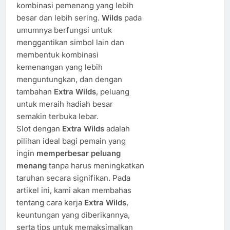
kombinasi pemenang yang lebih
besar dan lebih sering.
Wilds
pada
umumnya berfungsi untuk
menggantikan simbol lain dan
membentuk kombinasi
kemenangan yang lebih
menguntungkan, dan dengan
tambahan
Extra Wilds
, peluang
untuk meraih hadiah besar
semakin terbuka lebar.
Slot dengan
Extra Wilds
adalah
pilihan ideal bagi pemain yang
ingin
memperbesar peluang
menang
tanpa harus meningkatkan
taruhan secara signifikan. Pada
artikel ini, kami akan membahas
tentang cara kerja
Extra Wilds
,
keuntungan yang diberikannya,
serta tips untuk memaksimalkan