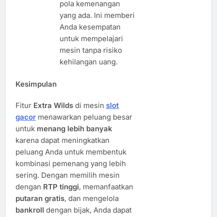
pola kemenangan
yang ada. Ini memberi
Anda kesempatan
untuk mempelajari
mesin tanpa risiko
kehilangan uang.
Kesimpulan
Fitur
Extra Wilds
di mesin
slot
gacor
menawarkan peluang besar
untuk
menang lebih banyak
karena dapat meningkatkan
peluang Anda untuk membentuk
kombinasi pemenang yang lebih
sering. Dengan memilih mesin
dengan
RTP tinggi
, memanfaatkan
putaran gratis
, dan mengelola
bankroll
dengan bijak, Anda dapat