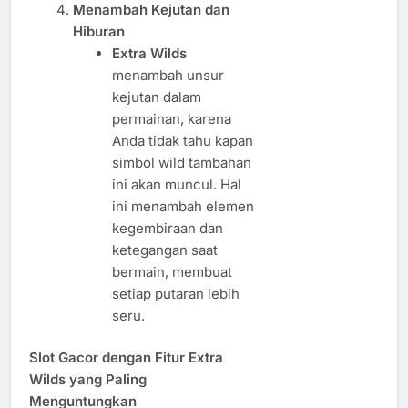
Menambah Kejutan dan
Hiburan
Extra Wilds
menambah unsur
kejutan dalam
permainan, karena
Anda tidak tahu kapan
simbol wild tambahan
ini akan muncul. Hal
ini menambah elemen
kegembiraan dan
ketegangan saat
bermain, membuat
setiap putaran lebih
seru.
Slot Gacor dengan Fitur Extra
Wilds yang Paling
Menguntungkan