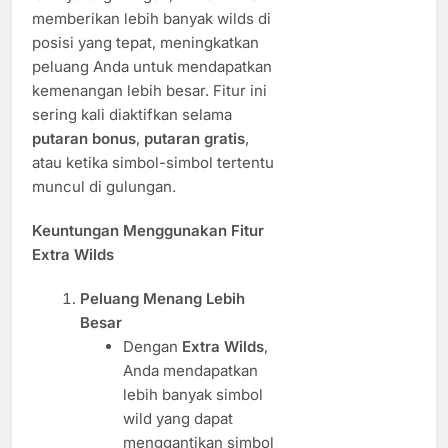
memberikan lebih banyak wilds di
posisi yang tepat, meningkatkan
peluang Anda untuk mendapatkan
kemenangan lebih besar. Fitur ini
sering kali diaktifkan selama
putaran bonus
,
putaran gratis
,
atau ketika simbol-simbol tertentu
muncul di gulungan.
Keuntungan Menggunakan Fitur
Extra Wilds
Peluang Menang Lebih
Besar
Dengan
Extra Wilds
,
Anda mendapatkan
lebih banyak simbol
wild yang dapat
menggantikan simbol