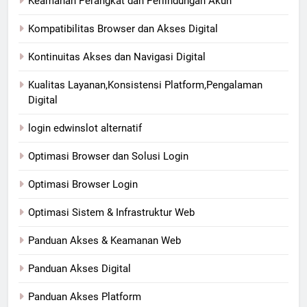
Keamanan Perangkat dan Perlindungan Akun
Kompatibilitas Browser dan Akses Digital
Kontinuitas Akses dan Navigasi Digital
Kualitas Layanan,Konsistensi Platform,Pengalaman
Digital
login edwinslot alternatif
Optimasi Browser dan Solusi Login
Optimasi Browser Login
Optimasi Sistem & Infrastruktur Web
Panduan Akses & Keamanan Web
Panduan Akses Digital
Panduan Akses Platform