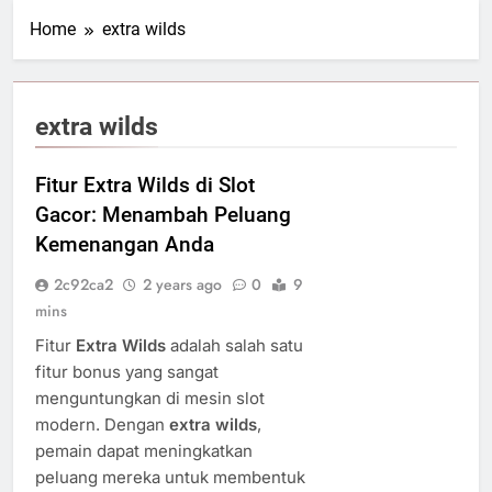
Home
extra wilds
extra wilds
Fitur Extra Wilds di Slot
Gacor: Menambah Peluang
Kemenangan Anda
2c92ca2
2 years ago
0
9
mins
Fitur
Extra Wilds
adalah salah satu
fitur bonus yang sangat
menguntungkan di mesin slot
modern. Dengan
extra wilds
,
pemain dapat meningkatkan
peluang mereka untuk membentuk