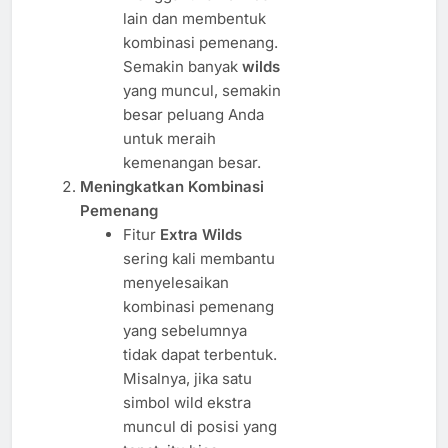
lain dan membentuk
kombinasi pemenang.
Semakin banyak
wilds
yang muncul, semakin
besar peluang Anda
untuk meraih
kemenangan besar.
Meningkatkan Kombinasi
Pemenang
Fitur
Extra Wilds
sering kali membantu
menyelesaikan
kombinasi pemenang
yang sebelumnya
tidak dapat terbentuk.
Misalnya, jika satu
simbol wild ekstra
muncul di posisi yang