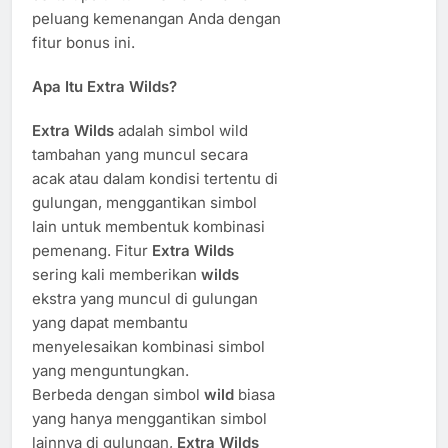
peluang kemenangan Anda dengan
fitur bonus ini.
Apa Itu Extra Wilds?
Extra Wilds
adalah simbol wild
tambahan yang muncul secara
acak atau dalam kondisi tertentu di
gulungan, menggantikan simbol
lain untuk membentuk kombinasi
pemenang. Fitur
Extra Wilds
sering kali memberikan
wilds
ekstra yang muncul di gulungan
yang dapat membantu
menyelesaikan kombinasi simbol
yang menguntungkan.
Berbeda dengan simbol
wild
biasa
yang hanya menggantikan simbol
lainnya di gulungan,
Extra Wilds