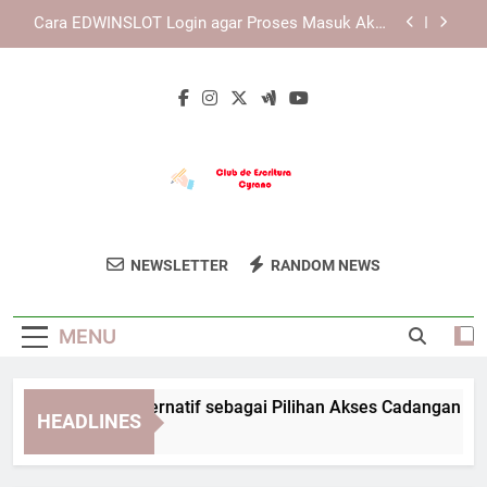
Skip
Cara Mempercepat Proses Login Edwinslot di
to
Browser dengan Aman dan Efisien
content
Cara Menjaga Keamanan Data Saat Lebah4D
Login
TIARA4D Link Alternatif sebagai Pilihan Akses
Cadangan
Cara EDWINSLOT Login agar Proses Masuk Akun
Berjalan Lancar
Cara Mempercepat Proses Login Edwinslot di
Browser dengan Aman dan Efisien
Club De Escritura
Bergabunglah Dengan Komunitas Penulis Di
Cara Menjaga Keamanan Data Saat Lebah4D
NEWSLETTER
RANDOM NEWS
Cyrano
Login
Club De Escritura Cyrano Dan Kembangkan
Keterampilan Sastra Anda.
MENU
ARA4D Link Alternatif sebagai Pilihan Akses Cadangan
HEADLINES
Weeks Ago