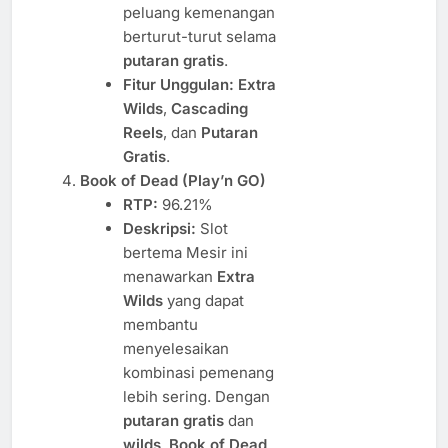
peluang kemenangan
berturut-turut selama
putaran gratis
.
Fitur Unggulan:
Extra
Wilds
,
Cascading
Reels
, dan
Putaran
Gratis
.
Book of Dead (Play’n GO)
RTP:
96.21%
Deskripsi:
Slot
bertema Mesir ini
menawarkan
Extra
Wilds
yang dapat
membantu
menyelesaikan
kombinasi pemenang
lebih sering. Dengan
putaran gratis
dan
wilds
,
Book of Dead