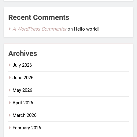
Recent Comments
A WordPress Commenter
on
Hello world!
Archives
July 2026
June 2026
May 2026
April 2026
March 2026
February 2026