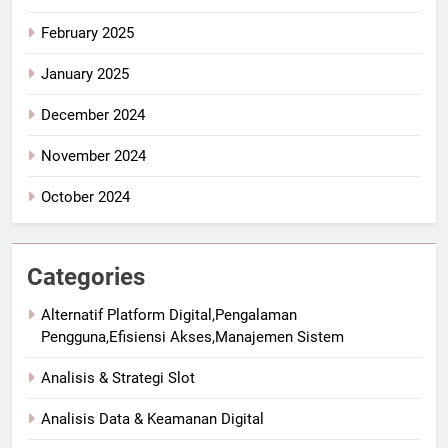
February 2025
January 2025
December 2024
November 2024
October 2024
Categories
Alternatif Platform Digital,Pengalaman
Pengguna,Efisiensi Akses,Manajemen Sistem
Analisis & Strategi Slot
Analisis Data & Keamanan Digital