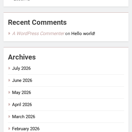
Recent Comments
A WordPress Commenter
on
Hello world!
Archives
July 2026
June 2026
May 2026
April 2026
March 2026
February 2026