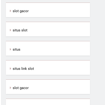
slot gacor
situs slot
situs
situs link slot
slot gacor