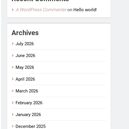
A WordPress Commenter
on
Hello world!
Archives
July 2026
June 2026
May 2026
April 2026
March 2026
February 2026
January 2026
December 2025