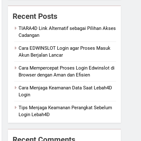
Recent Posts
TIARA4D Link Alternatif sebagai Pilihan Akses
Cadangan
Cara EDWINSLOT Login agar Proses Masuk
Akun Berjalan Lancar
Cara Mempercepat Proses Login Edwinslot di
Browser dengan Aman dan Efisien
Cara Menjaga Keamanan Data Saat Lebah4D
Login
Tips Menjaga Keamanan Perangkat Sebelum
Login Lebah4D
Recent Comments