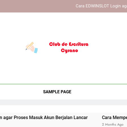
Cara EDWINSLOT Login aga
Cara Mempercepat Proses Login Edwinslo
Cara Menja
TIARA4D Link Alte
Cara EDWINSLOT Login aga
Cara Mempercepat Proses Login Edwinslo
b De Escritura Cyrano
lah Dengan Komunitas Penulis Di Club De Escritura Cyrano D
Cara Menja
SAMPLE PAGE
s Masuk Akun Berjalan Lancar
Cara Mempercepat Prose
2 Months Ago