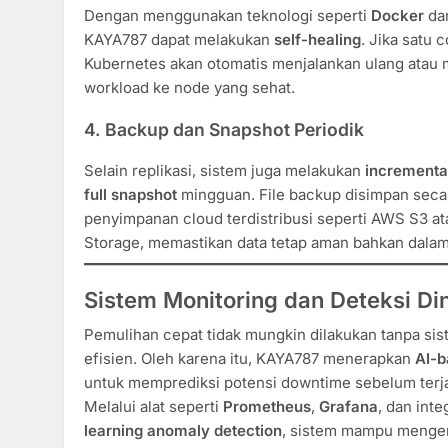
Dengan menggunakan teknologi seperti
Docker
da
KAYA787 dapat melakukan
self-healing
. Jika satu 
Kubernetes akan otomatis menjalankan ulang ata
workload ke node yang sehat.
4. Backup dan Snapshot Periodik
Selain replikasi, sistem juga melakukan
incrementa
full snapshot
mingguan. File backup disimpan secar
penyimpanan cloud terdistribusi seperti AWS S3 a
Storage, memastikan data tetap aman bahkan dalam
Sistem Monitoring dan Deteksi Din
Pemulihan cepat tidak mungkin dilakukan tanpa s
efisien. Oleh karena itu, KAYA787 menerapkan
AI-b
untuk memprediksi potensi downtime sebelum terja
Melalui alat seperti
Prometheus
,
Grafana
, dan inte
learning anomaly detection
, sistem mampu mengen