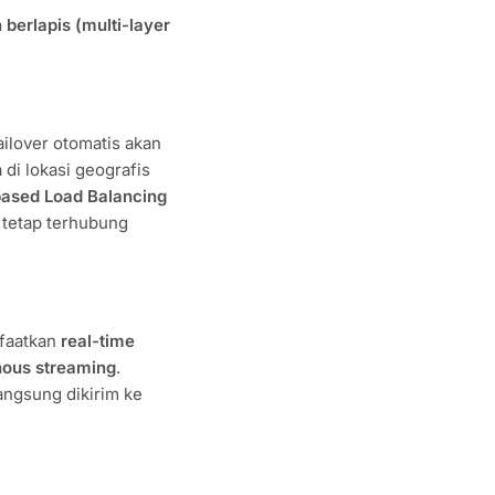
 berlapis (multi-layer
ilover otomatis akan
di lokasi geografis
ased Load Balancing
tetap terhubung
faatkan
real-time
ous streaming
.
langsung dikirim ke