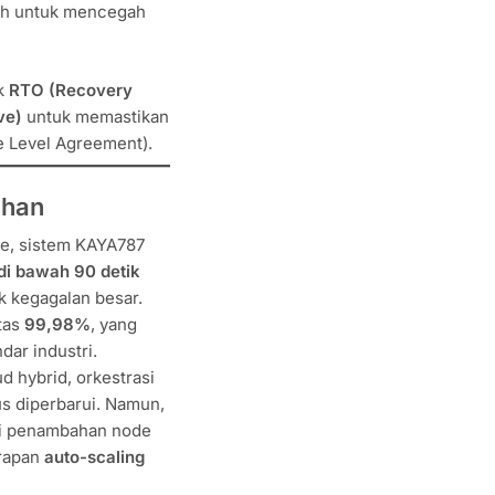
ah untuk mencegah
ik
RTO (Recovery
ve)
untuk memastikan
e Level Agreement).
ihan
me, sistem KAYA787
di bawah 90 detik
 kegagalan besar.
atas
99,98%
, yang
dar industri.
d hybrid, orkestrasi
us diperbarui. Namun,
ui penambahan node
erapan
auto-scaling