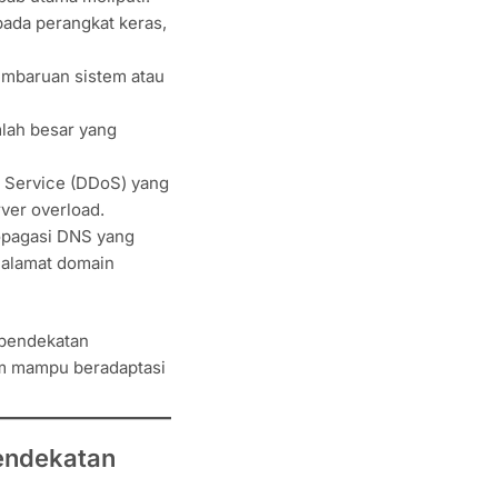
ada perangkat keras,
mbaruan sistem atau
lah besar yang
f Service (DDoS) yang
ver overload.
opagasi DNS yang
alamat domain
 pendekatan
em mampu beradaptasi
endekatan