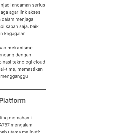
jadi ancaman serius
aga agar link akses
ma dalam menjaga
i kapan saja, baik
pun kegagalan
pkan
mekanisme
ancang dengan
inasi teknologi cloud
eal-time, memastikan
pa mengganggu
latform
nting memahami
YA787 mengalami
ab utama meliputi: