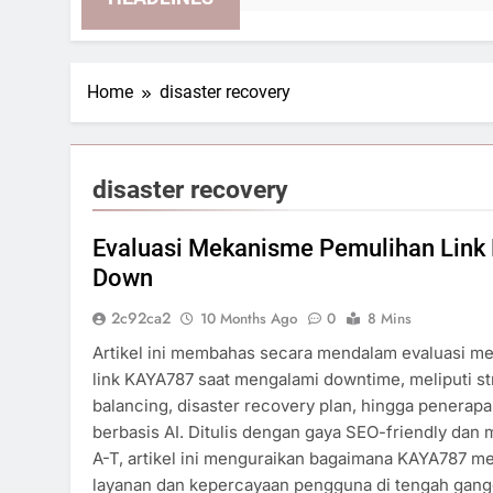
Home
disaster recovery
disaster recovery
Evaluasi Mekanisme Pemulihan Link
Down
2c92ca2
10 Months Ago
0
8 Mins
Artikel ini membahas secara mendalam evaluasi m
link KAYA787 saat mengalami downtime, meliputi stra
balancing, disaster recovery plan, hingga penerap
berbasis AI. Ditulis dengan gaya SEO-friendly dan 
A-T, artikel ini menguraikan bagaimana KAYA787 m
layanan dan kepercayaan pengguna di tengah gang