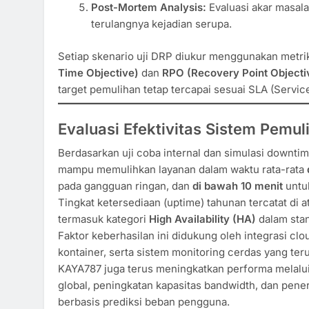
Post-Mortem Analysis:
Evaluasi akar masal
terulangnya kejadian serupa.
Setiap skenario uji DRP diukur menggunakan metr
Time Objective)
dan
RPO (Recovery Point Objecti
target pemulihan tetap tercapai sesuai SLA (Servic
Evaluasi Efektivitas Sistem Pemul
Berdasarkan uji coba internal dan simulasi downti
mampu memulihkan layanan dalam waktu rata-rata
pada gangguan ringan, dan
di bawah 10 menit
untuk
Tingkat ketersediaan (uptime) tahunan tercatat di 
termasuk kategori
High Availability (HA)
dalam stan
Faktor keberhasilan ini didukung oleh integrasi clou
kontainer, serta sistem monitoring cerdas yang ter
KAYA787 juga terus meningkatkan performa melal
global, peningkatan kapasitas bandwidth, dan pen
berbasis prediksi beban pengguna.