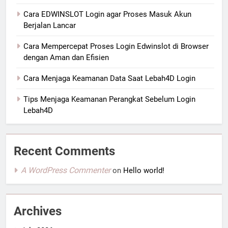
Cara EDWINSLOT Login agar Proses Masuk Akun
Berjalan Lancar
Cara Mempercepat Proses Login Edwinslot di Browser
dengan Aman dan Efisien
Cara Menjaga Keamanan Data Saat Lebah4D Login
Tips Menjaga Keamanan Perangkat Sebelum Login
Lebah4D
Recent Comments
A WordPress Commenter
on
Hello world!
Archives