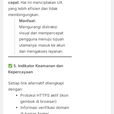
cepat
. Hal ini menciptakan UX
yang lebih efisien dan tidak
membingungkan.
Manfaat:
Mengurangi distraksi
visual dan mempercepat
pengguna menuju tujuan
utamanya: masuk ke akun
dan mengakses layanan.
5.
Indikator Keamanan dan
Kepercayaan
Setiap link alternatif dilengkapi
dengan:
Protokol HTTPS aktif (ikon
gembok di browser)
Informasi verifikasi domain
di bagian footer