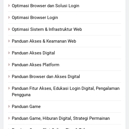
Optimasi Browser dan Solusi Login
Optimasi Browser Login
Optimasi Sistem & Infrastruktur Web
Panduan Akses & Keamanan Web
Panduan Akses Digital
Panduan Akses Platform
Panduan Browser dan Akses Digital
Panduan Fitur Akses, Edukasi Login Digital, Pengalaman
Pengguna
Panduan Game
Panduan Game, Hiburan Digital, Strategi Permainan