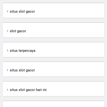
situs slot gacor
slot gacor
situs terpercaya
situs slot gacor
situs slot gacor hari ini