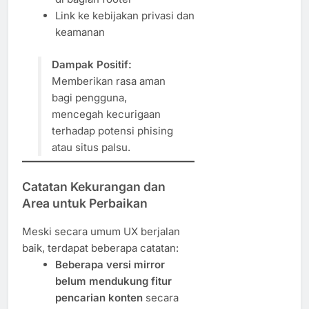
Link ke kebijakan privasi dan
keamanan
Dampak Positif:
Memberikan rasa aman
bagi pengguna,
mencegah kecurigaan
terhadap potensi phising
atau situs palsu.
Catatan Kekurangan dan
Area untuk Perbaikan
Meski secara umum UX berjalan
baik, terdapat beberapa catatan:
Beberapa versi mirror
belum mendukung fitur
pencarian konten
secara