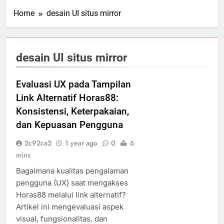
Home
desain UI situs mirror
desain UI situs mirror
Evaluasi UX pada Tampilan
Link Alternatif Horas88:
Konsistensi, Keterpakaian,
dan Kepuasan Pengguna
2c92ca2
1 year ago
0
6
mins
Bagaimana kualitas pengalaman
pengguna (UX) saat mengakses
Horas88 melalui link alternatif?
Artikel ini mengevaluasi aspek
visual, fungsionalitas, dan