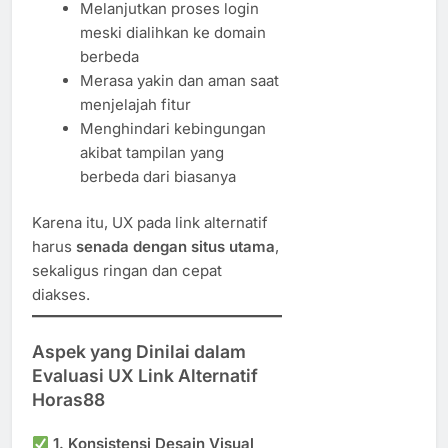
Melanjutkan proses login
meski dialihkan ke domain
berbeda
Merasa yakin dan aman saat
menjelajah fitur
Menghindari kebingungan
akibat tampilan yang
berbeda dari biasanya
Karena itu, UX pada link alternatif
harus
senada dengan situs utama
,
sekaligus ringan dan cepat
diakses.
Aspek yang Dinilai dalam
Evaluasi UX Link Alternatif
Horas88
1.
Konsistensi Desain Visual