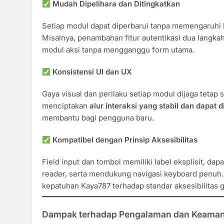
Mudah Dipelihara dan Ditingkatkan
Setiap modul dapat diperbarui tanpa memengaruhi
Misalnya, penambahan fitur autentikasi dua langka
modul aksi tanpa mengganggu form utama.
Konsistensi UI dan UX
Gaya visual dan perilaku setiap modul dijaga tetap
menciptakan
alur interaksi yang stabil dan dapat d
membantu bagi pengguna baru.
Kompatibel dengan Prinsip Aksesibilitas
Field input dan tombol memiliki label eksplisit, dap
reader, serta mendukung navigasi keyboard penuh.
kepatuhan Kaya787 terhadap standar aksesibilitas g
Dampak terhadap Pengalaman dan Keama