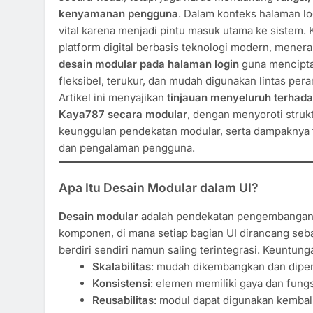
kenyamanan pengguna
. Dalam konteks halaman lo
vital karena menjadi pintu masuk utama ke sistem. 
platform digital berbasis teknologi modern, mene
desain modular pada halaman login
guna mencipta
fleksibel, terukur, dan mudah digunakan lintas pera
Artikel ini menyajikan
tinjauan menyeluruh terhada
Kaya787 secara modular
, dengan menyoroti stru
keunggulan pendekatan modular, serta dampaknya
dan pengalaman pengguna.
Apa Itu Desain Modular dalam UI?
Desain modular
adalah pendekatan pengembangan 
komponen, di mana setiap bagian UI dirancang seb
berdiri sendiri namun saling terintegrasi. Keuntun
Skalabilitas
: mudah dikembangkan dan diper
Konsistensi
: elemen memiliki gaya dan fung
Reusabilitas
: modul dapat digunakan kembali