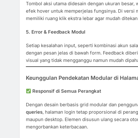
Tombol aksi utama didesain dengan ukuran besar, 
efek hover untuk memperjelas fungsinya. Di versi m
memiliki ruang klik ekstra lebar agar mudah ditekan
5.
Error & Feedback Modul
Setiap kesalahan input, seperti kombinasi akun sala
dengan pesan jelas di bawah form. Feedback diber
visual yang tidak mengganggu namun mudah dipah
Keunggulan Pendekatan Modular di Halam
Responsif di Semua Perangkat
Dengan desain berbasis grid modular dan penggu
queries
, halaman login tetap proporsional di perang
maupun desktop. Elemen disusun ulang secara oto
mengorbankan keterbacaan.