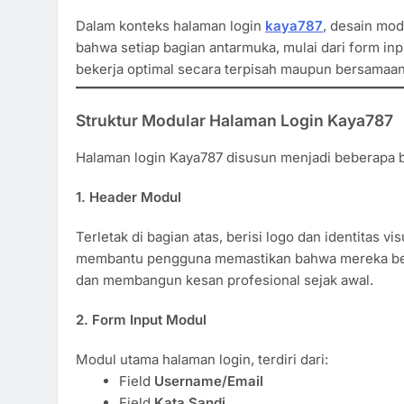
Dalam konteks halaman login
kaya787
, desain mo
bahwa setiap bagian antarmuka, mulai dari form inp
bekerja optimal secara terpisah maupun bersamaan
Struktur Modular Halaman Login Kaya787
Halaman login Kaya787 disusun menjadi beberapa b
1.
Header Modul
Terletak di bagian atas, berisi logo dan identitas vi
membantu pengguna memastikan bahwa mereka bera
dan membangun kesan profesional sejak awal.
2.
Form Input Modul
Modul utama halaman login, terdiri dari:
Field
Username/Email
Field
Kata Sandi