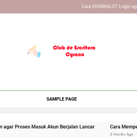
Cara EDWINSLOT Login aga
Cara Mempercepat Proses Login Edwinslo
Cara Menja
TIARA4D Link Alte
Cara EDWINSLOT Login aga
Cara Mempercepat Proses Login Edwinslo
b De Escritura Cyrano
lah Dengan Komunitas Penulis Di Club De Escritura Cyrano D
Cara Menja
SAMPLE PAGE
s Masuk Akun Berjalan Lancar
Cara Mempercepat Prose
2 Months Ago