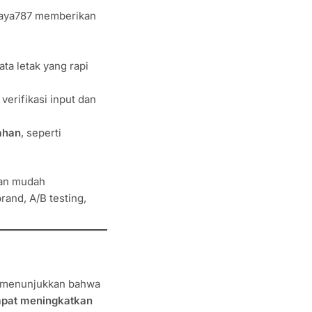
 Kaya787 memberikan
ata letak yang rapi
 verifikasi input dan
ahan
, seperti
gan mudah
and, A/B testing,
r menunjukkan bahwa
dapat meningkatkan