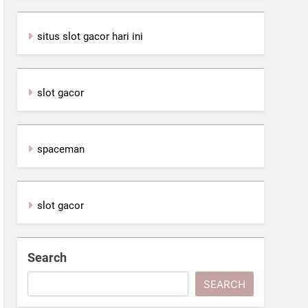
situs slot gacor hari ini
slot gacor
spaceman
slot gacor
Search
SEARCH