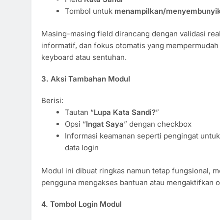
Tombol untuk
menampilkan/menyembunyik
Masing-masing field dirancang dengan validasi rea
informatif, dan fokus otomatis yang mempermudah
keyboard atau sentuhan.
3.
Aksi Tambahan Modul
Berisi:
Tautan “
Lupa Kata Sandi?
”
Opsi “
Ingat Saya
” dengan checkbox
Informasi keamanan seperti pengingat untu
data login
Modul ini dibuat ringkas namun tetap fungsional,
pengguna mengakses bantuan atau mengaktifkan ops
4.
Tombol Login Modul