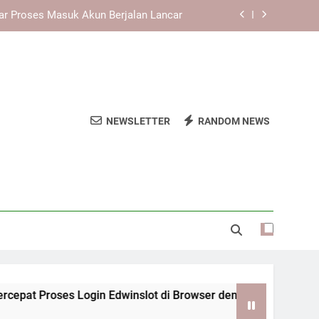
r Proses Masuk Akun Berjalan Lancar
t di Browser dengan Aman dan Efisien
ga Keamanan Data Saat Lebah4D Login
rnatif sebagai Pilihan Akses Cadangan
NEWSLETTER
RANDOM NEWS
r Proses Masuk Akun Berjalan Lancar
t di Browser dengan Aman dan Efisien
an Kembangkan Keterampilan Sastra Anda.
ga Keamanan Data Saat Lebah4D Login
s Login Edwinslot di Browser dengan Aman dan Efisien