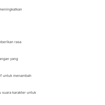
 meningkatkan
mberikan rasa
angan yang
tif untuk menambah
 suara karakter untuk