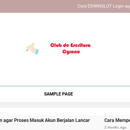
Cara EDWINSLOT Login aga
Cara Mempercepat Proses Login Edwinslo
Cara Menja
TIARA4D Link Alte
Cara EDWINSLOT Login aga
Cara Mempercepat Proses Login Edwinslo
b De Escritura Cyrano
lah Dengan Komunitas Penulis Di Club De Escritura Cyrano D
Cara Menja
SAMPLE PAGE
es Masuk Akun Berjalan Lancar
Cara Mempercepat Prose
2 Months Ago