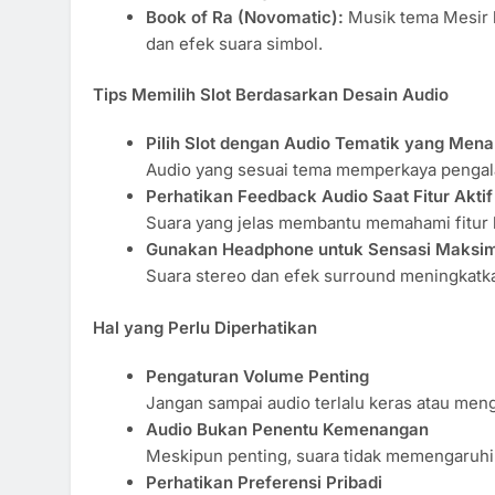
Book of Ra (Novomatic):
Musik tema Mesir 
dan efek suara simbol.
Tips Memilih Slot Berdasarkan Desain Audio
Pilih Slot dengan Audio Tematik yang Mena
Audio yang sesuai tema memperkaya pengal
Perhatikan Feedback Audio Saat Fitur Aktif
Suara yang jelas membantu memahami fitur 
Gunakan Headphone untuk Sensasi Maksim
Suara stereo dan efek surround meningkatk
Hal yang Perlu Diperhatikan
Pengaturan Volume Penting
Jangan sampai audio terlalu keras atau men
Audio Bukan Penentu Kemenangan
Meskipun penting, suara tidak memengaruhi
Perhatikan Preferensi Pribadi