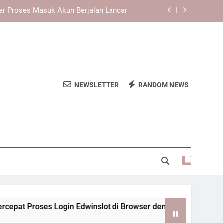
r Proses Masuk Akun Berjalan Lancar
t di Browser dengan Aman dan Efisien
ga Keamanan Data Saat Lebah4D Login
rnatif sebagai Pilihan Akses Cadangan
NEWSLETTER
RANDOM NEWS
r Proses Masuk Akun Berjalan Lancar
t di Browser dengan Aman dan Efisien
an Kembangkan Keterampilan Sastra Anda.
ga Keamanan Data Saat Lebah4D Login
s Login Edwinslot di Browser dengan Aman dan Efisien