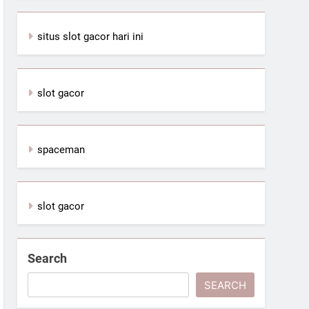
situs slot gacor hari ini
slot gacor
spaceman
slot gacor
Search
SEARCH