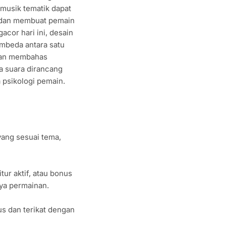
 musik tematik dapat
 dan membuat pemain
acor hari ini, desain
embeda antara satu
akan membahas
a suara dirancang
psikologi pemain.
ang sesuai tema,
ur aktif, atau bonus
ya permainan.
s dan terikat dengan