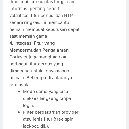
thumbnail berkualitas tinggi dan
informasi penting seperti
volatilitas, fitur bonus, dan RTP
secara ringkas. Ini membantu
pemain membuat keputusan cepat
saat memilih game.
4. Integrasi Fitur yang
Mempermudah Pengalaman
Corlaslot juga menghadirkan
berbagai fitur cerdas yang
dirancang untuk kenyamanan
pemain. Beberapa di antaranya
termasuk:
Mode demo yang bisa
diakses langsung tanpa
login.
Filter berdasarkan provider
atau jenis fitur (free spin,
jackpot, dll.).