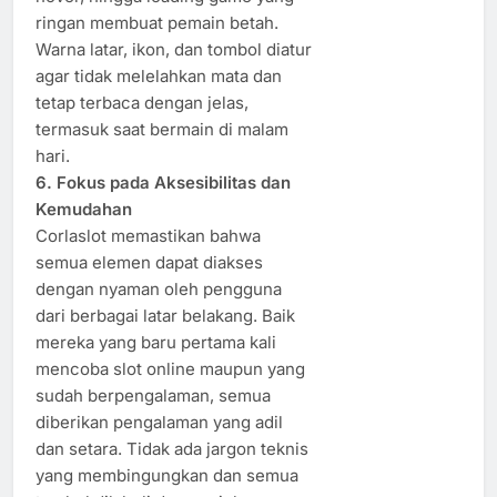
ringan membuat pemain betah.
Warna latar, ikon, dan tombol diatur
agar tidak melelahkan mata dan
tetap terbaca dengan jelas,
termasuk saat bermain di malam
hari.
6. Fokus pada Aksesibilitas dan
Kemudahan
Corlaslot memastikan bahwa
semua elemen dapat diakses
dengan nyaman oleh pengguna
dari berbagai latar belakang. Baik
mereka yang baru pertama kali
mencoba slot online maupun yang
sudah berpengalaman, semua
diberikan pengalaman yang adil
dan setara. Tidak ada jargon teknis
yang membingungkan dan semua