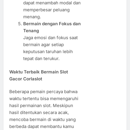
dapat menambah modal dan
memperbesar peluang
menang.
Bermain dengan Fokus dan
Tenang
Jaga emosi dan fokus saat
bermain agar setiap
keputusan taruhan lebih
tepat dan terukur.
Waktu Terbaik Bermain Slot
Gacor Corlaslot
Beberapa pemain percaya bahwa
waktu tertentu bisa memengaruhi
hasil permainan slot. Meskipun
hasil ditentukan secara acak,
mencoba bermain di waktu yang
berbeda dapat membantu kamu