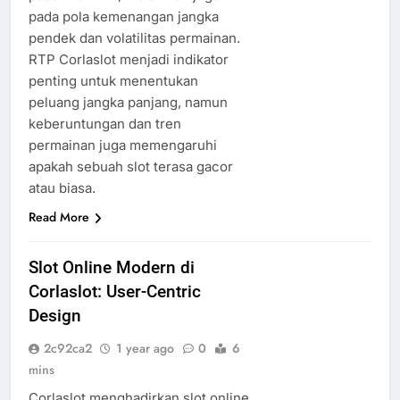
pada pola kemenangan jangka
pendek dan volatilitas permainan.
RTP Corlaslot menjadi indikator
penting untuk menentukan
peluang jangka panjang, namun
keberuntungan dan tren
permainan juga memengaruhi
apakah sebuah slot terasa gacor
atau biasa.
Read More
Slot Online Modern di
Corlaslot: User-Centric
Design
2c92ca2
1 year ago
0
6
mins
Corlaslot menghadirkan slot online