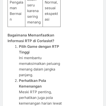
Pengala
Normal,
seru
man
sesuai
karena
Bermai
ekspekt
sering
n
asi
menang
Bagaimana Memanfaatkan
Informasi RTP di Corlaslot?
Pilih Game dengan RTP
Tinggi
Ini membantu
memaksimalkan peluang
menang dalam jangka
panjang.
Perhatikan Pola
Kemenangan
Meski RTP penting,
perhatikan juga pola
kemenangan harian lewat