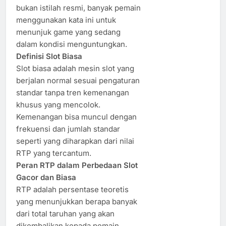
bukan istilah resmi, banyak pemain
menggunakan kata ini untuk
menunjuk game yang sedang
dalam kondisi menguntungkan.
Definisi Slot Biasa
Slot biasa adalah mesin slot yang
berjalan normal sesuai pengaturan
standar tanpa tren kemenangan
khusus yang mencolok.
Kemenangan bisa muncul dengan
frekuensi dan jumlah standar
seperti yang diharapkan dari nilai
RTP yang tercantum.
Peran RTP dalam Perbedaan Slot
Gacor dan Biasa
RTP adalah persentase teoretis
yang menunjukkan berapa banyak
dari total taruhan yang akan
dikembalikan kepada pemain