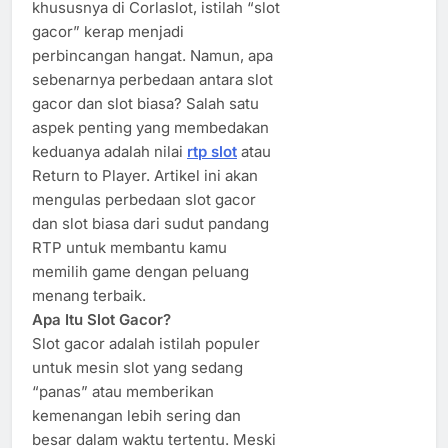
khususnya di Corlaslot, istilah “slot
gacor” kerap menjadi
perbincangan hangat. Namun, apa
sebenarnya perbedaan antara slot
gacor dan slot biasa? Salah satu
aspek penting yang membedakan
keduanya adalah nilai
rtp slot
atau
Return to Player. Artikel ini akan
mengulas perbedaan slot gacor
dan slot biasa dari sudut pandang
RTP untuk membantu kamu
memilih game dengan peluang
menang terbaik.
Apa Itu Slot Gacor?
Slot gacor adalah istilah populer
untuk mesin slot yang sedang
“panas” atau memberikan
kemenangan lebih sering dan
besar dalam waktu tertentu. Meski