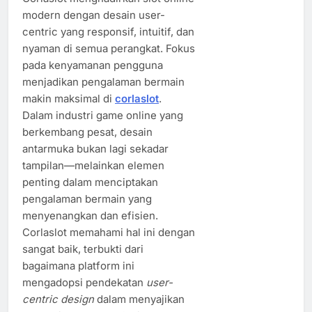
modern dengan desain user-
centric yang responsif, intuitif, dan
nyaman di semua perangkat. Fokus
pada kenyamanan pengguna
menjadikan pengalaman bermain
makin maksimal di
corlaslot
.
Dalam industri game online yang
berkembang pesat, desain
antarmuka bukan lagi sekadar
tampilan—melainkan elemen
penting dalam menciptakan
pengalaman bermain yang
menyenangkan dan efisien.
Corlaslot memahami hal ini dengan
sangat baik, terbukti dari
bagaimana platform ini
mengadopsi pendekatan
user-
centric design
dalam menyajikan