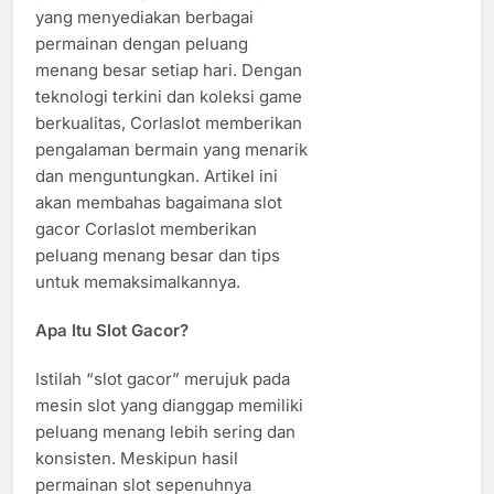
yang menyediakan berbagai
permainan dengan peluang
menang besar setiap hari. Dengan
teknologi terkini dan koleksi game
berkualitas, Corlaslot memberikan
pengalaman bermain yang menarik
dan menguntungkan. Artikel ini
akan membahas bagaimana slot
gacor Corlaslot memberikan
peluang menang besar dan tips
untuk memaksimalkannya.
Apa Itu Slot Gacor?
Istilah “slot gacor” merujuk pada
mesin slot yang dianggap memiliki
peluang menang lebih sering dan
konsisten. Meskipun hasil
permainan slot sepenuhnya