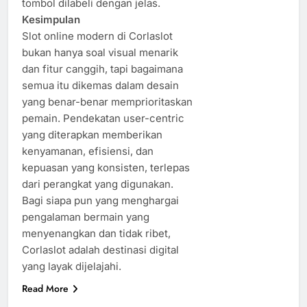
tombol dilabeli dengan jelas.
Kesimpulan
Slot online modern di Corlaslot
bukan hanya soal visual menarik
dan fitur canggih, tapi bagaimana
semua itu dikemas dalam desain
yang benar-benar memprioritaskan
pemain. Pendekatan user-centric
yang diterapkan memberikan
kenyamanan, efisiensi, dan
kepuasan yang konsisten, terlepas
dari perangkat yang digunakan.
Bagi siapa pun yang menghargai
pengalaman bermain yang
menyenangkan dan tidak ribet,
Corlaslot adalah destinasi digital
yang layak dijelajahi.
Read More