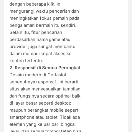
dengan beberapa klik. Ini
mengurangi waktu pencarian dan
meningkatkan fokus pemain pada
pengalaman bermain itu sendiri.
Selain itu, fitur pencarian
berdasarkan nama game atau
provider juga sangat membantu
dalam mempercepat akses ke
konten tertentu.
2. Responsif di Semua Perangkat
Desain modern di Corlaslot
sepenuhnya responsif. Ini berarti
situs akan menyesuaikan tampilan
dan fungsinya secara optimal baik
di layar besar seperti desktop
maupun perangkat mobile seperti
smartphone atau tablet. Tidak ada
elemen yang keluar dari bingkai
layar, dan semua tombol tetap bisa