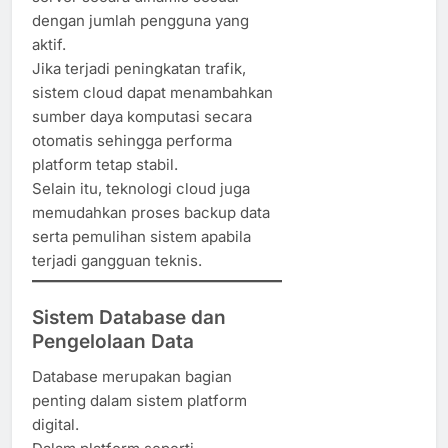
dengan jumlah pengguna yang
aktif.
Jika terjadi peningkatan trafik,
sistem cloud dapat menambahkan
sumber daya komputasi secara
otomatis sehingga performa
platform tetap stabil.
Selain itu, teknologi cloud juga
memudahkan proses backup data
serta pemulihan sistem apabila
terjadi gangguan teknis.
Sistem Database dan
Pengelolaan Data
Database merupakan bagian
penting dalam sistem platform
digital.