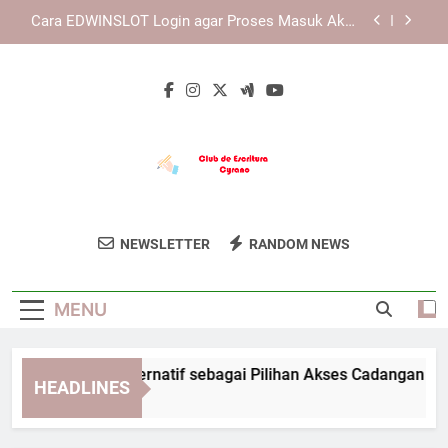
Skip
Cara Mempercepat Proses Login Edwinslot di
to
Browser dengan Aman dan Efisien
content
Cara Menjaga Keamanan Data Saat Lebah4D
Login
TIARA4D Link Alternatif sebagai Pilihan Akses
Cadangan
Cara EDWINSLOT Login agar Proses Masuk Akun
Berjalan Lancar
Cara Mempercepat Proses Login Edwinslot di
Browser dengan Aman dan Efisien
Club De Escritura
Bergabunglah Dengan Komunitas Penulis Di
Cara Menjaga Keamanan Data Saat Lebah4D
NEWSLETTER
RANDOM NEWS
Cyrano
Login
Club De Escritura Cyrano Dan Kembangkan
Keterampilan Sastra Anda.
MENU
ARA4D Link Alternatif sebagai Pilihan Akses Cadangan
HEADLINES
Weeks Ago