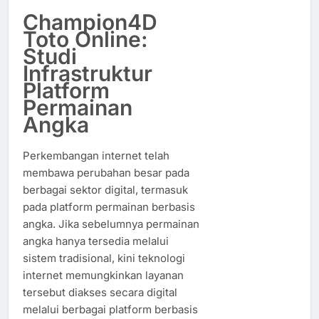
Champion4D
Toto Online:
Studi
Infrastruktur
Platform
Permainan
Angka
Perkembangan internet telah
membawa perubahan besar pada
berbagai sektor digital, termasuk
pada platform permainan berbasis
angka. Jika sebelumnya permainan
angka hanya tersedia melalui
sistem tradisional, kini teknologi
internet memungkinkan layanan
tersebut diakses secara digital
melalui berbagai platform berbasis