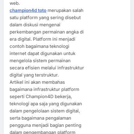
web.
champion4d toto
merupakan salah
satu platform yang sering disebut
dalam diskusi mengenai
perkembangan permainan angka di
era digital. Platform ini menjadi
contoh bagaimana teknologi
internet dapat digunakan untuk
mengelola sistem permainan
secara efisien melalui infrastruktur
digital yang terstruktur.
Artikel ini akan membahas
bagaimana infrastruktur platform
seperti Champion4D bekerja,
teknologi apa saja yang digunakan
dalam pengelolaan sistem digital,
serta bagaimana pengalaman
pengguna menjadi bagian penting
dalam pengembangan platform