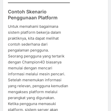
Contoh Skenario
Penggunaan Platform
Untuk memahami bagaimana
sistem platform bekerja dalam
praktiknya, kita dapat melihat
contoh sederhana dari
pengalaman pengguna.
Seorang pengguna yang tertarik
dengan Champion4D biasanya
memulai dengan mencari
informasi melalui mesin pencari.
Setelah menemukan informasi
yang relevan, pengguna kemudian
mengakses platform melalui
perangkat yang digunakan.
Ketika pengguna memasuki
platform, sistem server akan