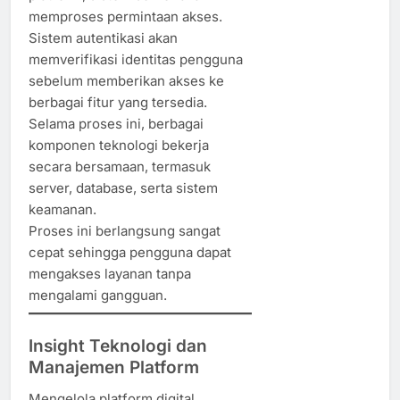
memproses permintaan akses.
Sistem autentikasi akan
memverifikasi identitas pengguna
sebelum memberikan akses ke
berbagai fitur yang tersedia.
Selama proses ini, berbagai
komponen teknologi bekerja
secara bersamaan, termasuk
server, database, serta sistem
keamanan.
Proses ini berlangsung sangat
cepat sehingga pengguna dapat
mengakses layanan tanpa
mengalami gangguan.
Insight Teknologi dan
Manajemen Platform
Mengelola platform digital