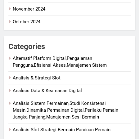
November 2024
October 2024
Categories
Alternatif Platform Digital,Pengalaman
Pengguna,Efisiensi Akses,Manajemen Sistem
Analisis & Strategi Slot
Analisis Data & Keamanan Digital
Analisis Sistem Permainan,Studi Konsistensi
Mesin,Dinamika Permainan Digital,Perilaku Pemain
Jangka Panjang,Manajemen Sesi Bermain
Analisis Slot Strategi Bermain Panduan Pemain