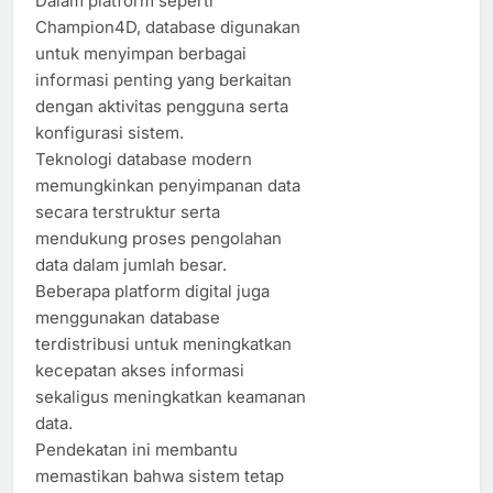
Dalam platform seperti
Champion4D, database digunakan
untuk menyimpan berbagai
informasi penting yang berkaitan
dengan aktivitas pengguna serta
konfigurasi sistem.
Teknologi database modern
memungkinkan penyimpanan data
secara terstruktur serta
mendukung proses pengolahan
data dalam jumlah besar.
Beberapa platform digital juga
menggunakan database
terdistribusi untuk meningkatkan
kecepatan akses informasi
sekaligus meningkatkan keamanan
data.
Pendekatan ini membantu
memastikan bahwa sistem tetap