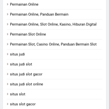
Permainan Online
Permainan Online, Panduan Bermain
Permainan Online, Slot Online, Kasino, Hiburan Digital
Permainan Slot Online
Permainan Slot, Casino Online, Panduan Bermain Slot
situs judi
situs judi slot
situs judi slot gacor
situs judi slot online
situs slot
situs slot gacor