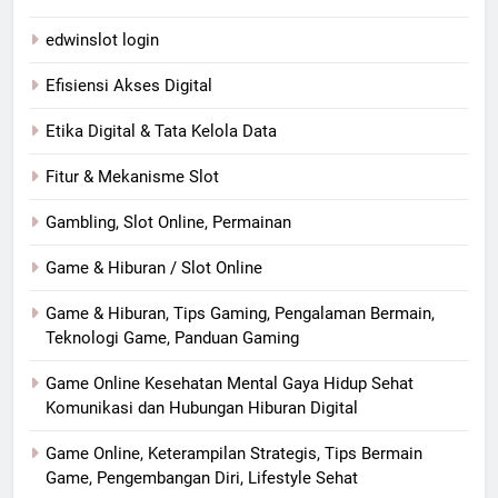
edwinslot login
Efisiensi Akses Digital
Etika Digital & Tata Kelola Data
Fitur & Mekanisme Slot
Gambling, Slot Online, Permainan
Game & Hiburan / Slot Online
Game & Hiburan, Tips Gaming, Pengalaman Bermain,
Teknologi Game, Panduan Gaming
Game Online Kesehatan Mental Gaya Hidup Sehat
Komunikasi dan Hubungan Hiburan Digital
Game Online, Keterampilan Strategis, Tips Bermain
Game, Pengembangan Diri, Lifestyle Sehat