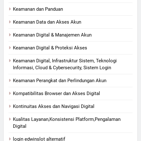
Keamanan dan Panduan
Keamanan Data dan Akses Akun
Keamanan Digital & Manajemen Akun
Keamanan Digital & Proteksi Akses
Keamanan Digital, Infrastruktur Sistem, Teknologi
Informasi, Cloud & Cybersecurity, Sistem Login
Keamanan Perangkat dan Perlindungan Akun
Kompatibilitas Browser dan Akses Digital
Kontinuitas Akses dan Navigasi Digital
Kualitas Layanan,Konsistensi Platform,Pengalaman
Digital
login edwinslot alternatif