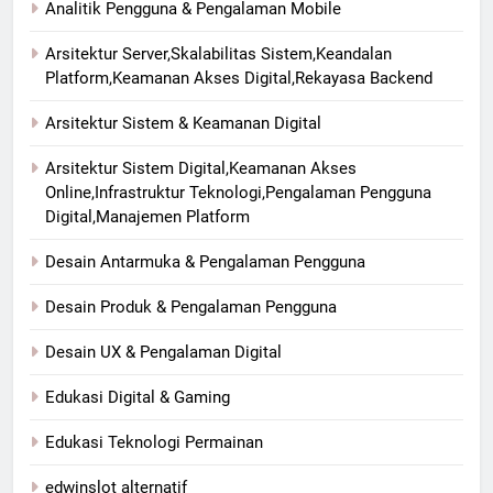
Analitik Pengguna & Pengalaman Mobile
Arsitektur Server,Skalabilitas Sistem,Keandalan
Platform,Keamanan Akses Digital,Rekayasa Backend
Arsitektur Sistem & Keamanan Digital
Arsitektur Sistem Digital,Keamanan Akses
Online,Infrastruktur Teknologi,Pengalaman Pengguna
Digital,Manajemen Platform
Desain Antarmuka & Pengalaman Pengguna
Desain Produk & Pengalaman Pengguna
Desain UX & Pengalaman Digital
Edukasi Digital & Gaming
Edukasi Teknologi Permainan
edwinslot alternatif