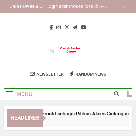
Skip
Cara Mempercepat Proses Login Edwinslot di
to
Browser dengan Aman dan Efisien
content
Cara Menjaga Keamanan Data Saat Lebah4D
Login
TIARA4D Link Alternatif sebagai Pilihan Akses
Cadangan
Cara EDWINSLOT Login agar Proses Masuk Akun
Berjalan Lancar
Cara Mempercepat Proses Login Edwinslot di
Browser dengan Aman dan Efisien
Club De Escritura
Bergabunglah Dengan Komunitas Penulis Di
Cara Menjaga Keamanan Data Saat Lebah4D
NEWSLETTER
RANDOM NEWS
Cyrano
Login
Club De Escritura Cyrano Dan Kembangkan
Keterampilan Sastra Anda.
MENU
ARA4D Link Alternatif sebagai Pilihan Akses Cadangan
HEADLINES
Weeks Ago