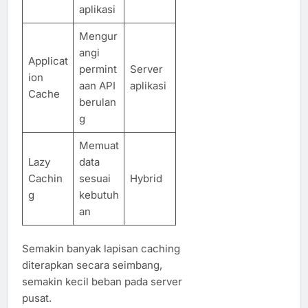
aplikasi
Mengur
angi
Applicat
permint
Server
ion
aan API
aplikasi
Cache
berulan
g
Memuat
Lazy
data
Cachin
sesuai
Hybrid
g
kebutuh
an
Semakin banyak lapisan caching
diterapkan secara seimbang,
semakin kecil beban pada server
pusat.