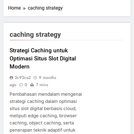
Home
caching strategy
caching strategy
Strategi Caching untuk
Optimasi Situs Slot Digital
Modern
2c92ca2
9 months
ago
0
7 mins
Pembahasan mendalam mengenai
strategi caching dalam optimasi
situs slot digital berbasis cloud,
meliputi edge caching, browser
caching, object caching, serta
penerapan teknik adaptif untuk