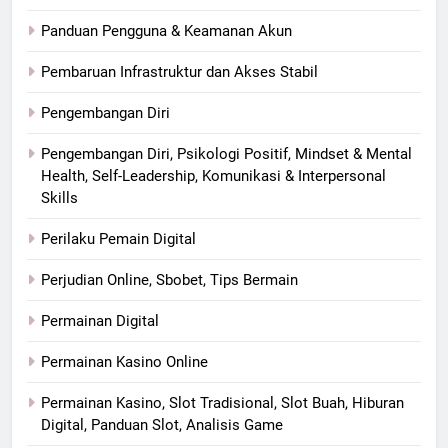
Panduan Pengguna & Keamanan Akun
Pembaruan Infrastruktur dan Akses Stabil
Pengembangan Diri
Pengembangan Diri, Psikologi Positif, Mindset & Mental
Health, Self-Leadership, Komunikasi & Interpersonal
Skills
Perilaku Pemain Digital
Perjudian Online, Sbobet, Tips Bermain
Permainan Digital
Permainan Kasino Online
Permainan Kasino, Slot Tradisional, Slot Buah, Hiburan
Digital, Panduan Slot, Analisis Game