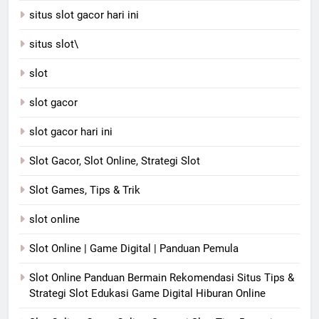
situs slot gacor hari ini
situs slot\
slot
slot gacor
slot gacor hari ini
Slot Gacor, Slot Online, Strategi Slot
Slot Games, Tips & Trik
slot online
Slot Online | Game Digital | Panduan Pemula
Slot Online Panduan Bermain Rekomendasi Situs Tips &
Strategi Slot Edukasi Game Digital Hiburan Online