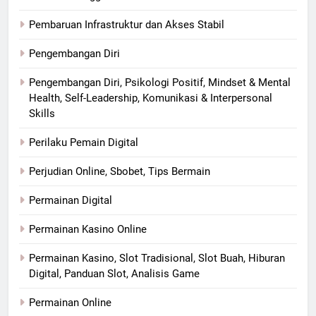
Pembaruan Infrastruktur dan Akses Stabil
Pengembangan Diri
Pengembangan Diri, Psikologi Positif, Mindset & Mental
Health, Self-Leadership, Komunikasi & Interpersonal
Skills
Perilaku Pemain Digital
Perjudian Online, Sbobet, Tips Bermain
Permainan Digital
Permainan Kasino Online
Permainan Kasino, Slot Tradisional, Slot Buah, Hiburan
Digital, Panduan Slot, Analisis Game
Permainan Online