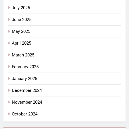
July 2025
June 2025
May 2025
April 2025
March 2025
February 2025
January 2025
December 2024
November 2024
October 2024