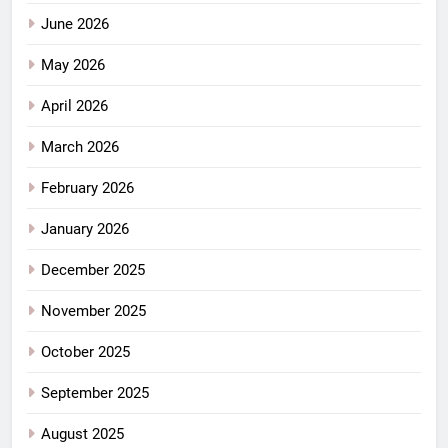
June 2026
May 2026
April 2026
March 2026
February 2026
January 2026
December 2025
November 2025
October 2025
September 2025
August 2025