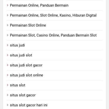
Permainan Online, Panduan Bermain
Permainan Online, Slot Online, Kasino, Hiburan Digital
Permainan Slot Online
Permainan Slot, Casino Online, Panduan Bermain Slot
situs judi
situs judi slot
situs judi slot gacor
situs judi slot online
situs slot
situs slot gacor
situs slot gacor hari ini