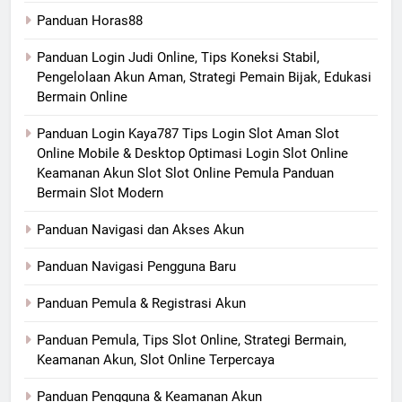
Panduan Horas88
Panduan Login Judi Online, Tips Koneksi Stabil,
Pengelolaan Akun Aman, Strategi Pemain Bijak, Edukasi
Bermain Online
Panduan Login Kaya787 Tips Login Slot Aman Slot
Online Mobile & Desktop Optimasi Login Slot Online
Keamanan Akun Slot Slot Online Pemula Panduan
Bermain Slot Modern
Panduan Navigasi dan Akses Akun
Panduan Navigasi Pengguna Baru
Panduan Pemula & Registrasi Akun
Panduan Pemula, Tips Slot Online, Strategi Bermain,
Keamanan Akun, Slot Online Terpercaya
Panduan Pengguna & Keamanan Akun