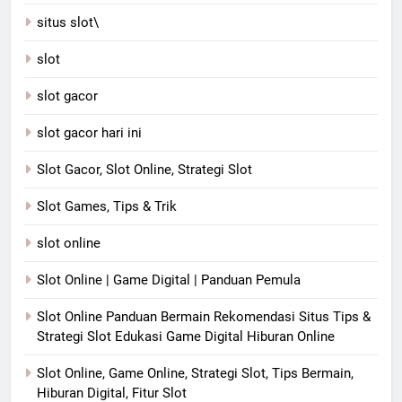
situs slot\
slot
slot gacor
slot gacor hari ini
Slot Gacor, Slot Online, Strategi Slot
Slot Games, Tips & Trik
slot online
Slot Online | Game Digital | Panduan Pemula
Slot Online Panduan Bermain Rekomendasi Situs Tips &
Strategi Slot Edukasi Game Digital Hiburan Online
Slot Online, Game Online, Strategi Slot, Tips Bermain,
Hiburan Digital, Fitur Slot