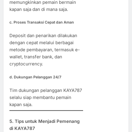
memungkinkan pemain bermain
kapan saja dan di mana saja.
c.
Proses Transaksi Cepat dan Aman
Deposit dan penarikan dilakukan
dengan cepat melalui berbagai
metode pembayaran, termasuk e-
wallet, transfer bank, dan
cryptocurrency.
d.
Dukungan Pelanggan 24/7
Tim dukungan pelanggan KAYA787
selalu siap membantu pemain
kapan saja.
5.
Tips untuk Menjadi Pemenang
di KAYA787