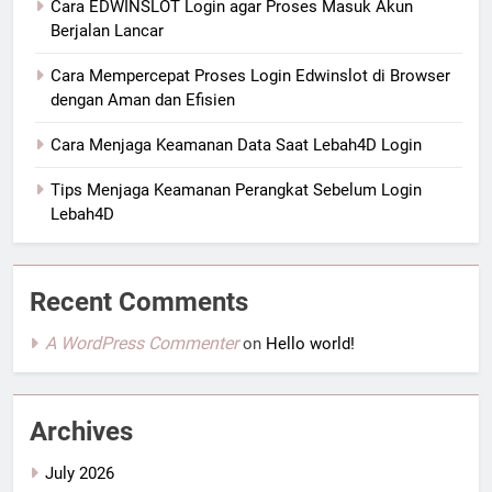
Cara EDWINSLOT Login agar Proses Masuk Akun
Berjalan Lancar
Cara Mempercepat Proses Login Edwinslot di Browser
dengan Aman dan Efisien
Cara Menjaga Keamanan Data Saat Lebah4D Login
Tips Menjaga Keamanan Perangkat Sebelum Login
Lebah4D
Recent Comments
A WordPress Commenter
on
Hello world!
Archives
July 2026