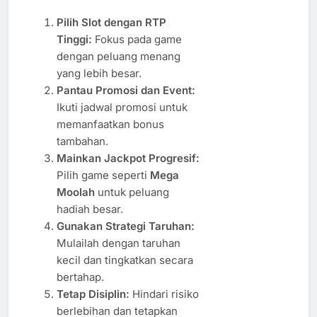
Pilih Slot dengan RTP
Tinggi:
Fokus pada game
dengan peluang menang
yang lebih besar.
Pantau Promosi dan Event:
Ikuti jadwal promosi untuk
memanfaatkan bonus
tambahan.
Mainkan Jackpot Progresif:
Pilih game seperti
Mega
Moolah
untuk peluang
hadiah besar.
Gunakan Strategi Taruhan:
Mulailah dengan taruhan
kecil dan tingkatkan secara
bertahap.
Tetap Disiplin:
Hindari risiko
berlebihan dan tetapkan