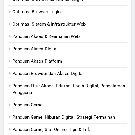
Optimasi Browser Login
Optimasi Sistem & Infrastruktur Web
Panduan Akses & Keamanan Web
Panduan Akses Digital
Panduan Akses Platform
Panduan Browser dan Akses Digital
Panduan Fitur Akses, Edukasi Login Digital, Pengalaman
Pengguna
Panduan Game
Panduan Game, Hiburan Digital, Strategi Permainan
Panduan Game, Slot Online, Tips & Trik