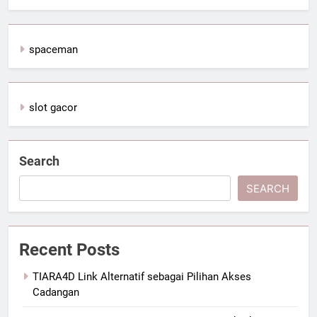
spaceman
slot gacor
Search
SEARCH
Recent Posts
TIARA4D Link Alternatif sebagai Pilihan Akses
Cadangan