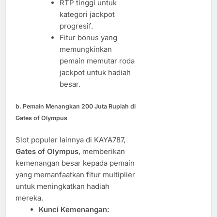
RTP tinggi untuk
kategori jackpot
progresif.
Fitur bonus yang
memungkinkan
pemain memutar roda
jackpot untuk hadiah
besar.
b.
Pemain Menangkan 200 Juta Rupiah di
Gates of Olympus
Slot populer lainnya di KAYA787,
Gates of Olympus
, memberikan
kemenangan besar kepada pemain
yang memanfaatkan fitur multiplier
untuk meningkatkan hadiah
mereka.
Kunci Kemenangan: