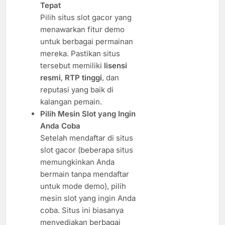
Tepat
Pilih situs slot gacor yang
menawarkan fitur demo
untuk berbagai permainan
mereka. Pastikan situs
tersebut memiliki
lisensi
resmi
,
RTP tinggi
, dan
reputasi yang baik di
kalangan pemain.
Pilih Mesin Slot yang Ingin
Anda Coba
Setelah mendaftar di situs
slot gacor (beberapa situs
memungkinkan Anda
bermain tanpa mendaftar
untuk mode demo), pilih
mesin slot yang ingin Anda
coba. Situs ini biasanya
menyediakan berbagai