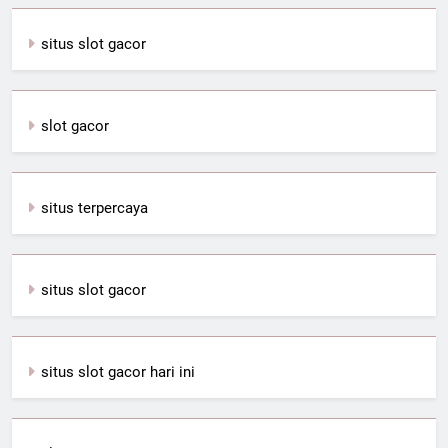
situs slot gacor
slot gacor
situs terpercaya
situs slot gacor
situs slot gacor hari ini