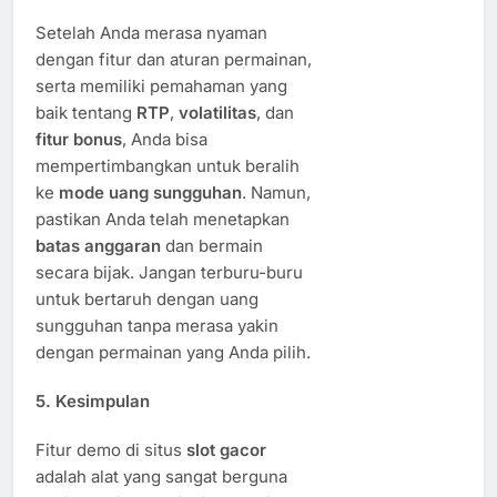
Setelah Anda merasa nyaman
dengan fitur dan aturan permainan,
serta memiliki pemahaman yang
baik tentang
RTP
,
volatilitas
, dan
fitur bonus
, Anda bisa
mempertimbangkan untuk beralih
ke
mode uang sungguhan
. Namun,
pastikan Anda telah menetapkan
batas anggaran
dan bermain
secara bijak. Jangan terburu-buru
untuk bertaruh dengan uang
sungguhan tanpa merasa yakin
dengan permainan yang Anda pilih.
5.
Kesimpulan
Fitur demo di situs
slot gacor
adalah alat yang sangat berguna