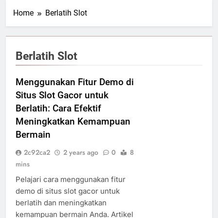
Home
Berlatih Slot
Berlatih Slot
Menggunakan Fitur Demo di
Situs Slot Gacor untuk
Berlatih: Cara Efektif
Meningkatkan Kemampuan
Bermain
2c92ca2
2 years ago
0
8
mins
Pelajari cara menggunakan fitur
demo di situs slot gacor untuk
berlatih dan meningkatkan
kemampuan bermain Anda. Artikel