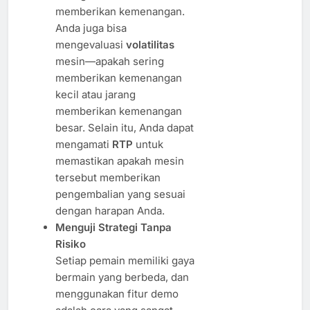
memberikan kemenangan.
Anda juga bisa
mengevaluasi
volatilitas
mesin—apakah sering
memberikan kemenangan
kecil atau jarang
memberikan kemenangan
besar. Selain itu, Anda dapat
mengamati
RTP
untuk
memastikan apakah mesin
tersebut memberikan
pengembalian yang sesuai
dengan harapan Anda.
Menguji Strategi Tanpa
Risiko
Setiap pemain memiliki gaya
bermain yang berbeda, dan
menggunakan fitur demo