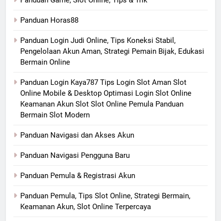
Panduan Horas88
Panduan Login Judi Online, Tips Koneksi Stabil,
Pengelolaan Akun Aman, Strategi Pemain Bijak, Edukasi
Bermain Online
Panduan Login Kaya787 Tips Login Slot Aman Slot
Online Mobile & Desktop Optimasi Login Slot Online
Keamanan Akun Slot Slot Online Pemula Panduan
Bermain Slot Modern
Panduan Navigasi dan Akses Akun
Panduan Navigasi Pengguna Baru
Panduan Pemula & Registrasi Akun
Panduan Pemula, Tips Slot Online, Strategi Bermain,
Keamanan Akun, Slot Online Terpercaya