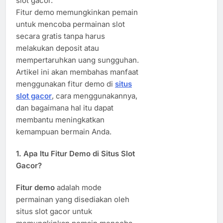
slot gacor.
Fitur demo memungkinkan pemain
untuk mencoba permainan slot
secara gratis tanpa harus
melakukan deposit atau
mempertaruhkan uang sungguhan.
Artikel ini akan membahas manfaat
menggunakan fitur demo di
situs
slot gacor
, cara menggunakannya,
dan bagaimana hal itu dapat
membantu meningkatkan
kemampuan bermain Anda.
1.
Apa Itu Fitur Demo di Situs Slot
Gacor?
Fitur demo
adalah mode
permainan yang disediakan oleh
situs slot gacor untuk