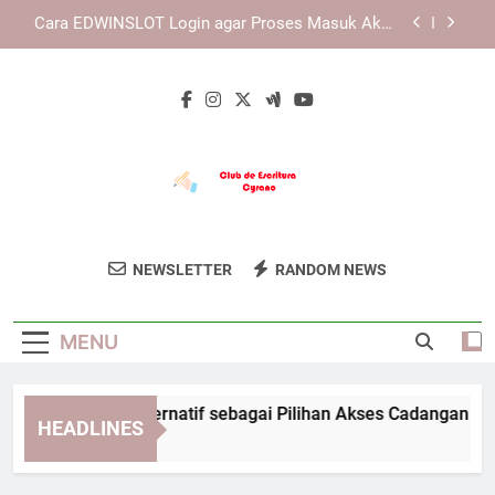
Skip
Cara Mempercepat Proses Login Edwinslot di
to
Browser dengan Aman dan Efisien
content
Cara Menjaga Keamanan Data Saat Lebah4D
Login
TIARA4D Link Alternatif sebagai Pilihan Akses
Cadangan
Cara EDWINSLOT Login agar Proses Masuk Akun
Berjalan Lancar
Cara Mempercepat Proses Login Edwinslot di
Browser dengan Aman dan Efisien
Club De Escritura
Bergabunglah Dengan Komunitas Penulis Di
Cara Menjaga Keamanan Data Saat Lebah4D
NEWSLETTER
RANDOM NEWS
Cyrano
Login
Club De Escritura Cyrano Dan Kembangkan
Keterampilan Sastra Anda.
MENU
ARA4D Link Alternatif sebagai Pilihan Akses Cadangan
HEADLINES
Weeks Ago