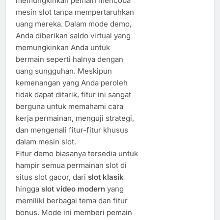
memungkinkan pemain mencoba
mesin slot tanpa mempertaruhkan
uang mereka. Dalam mode demo,
Anda diberikan saldo virtual yang
memungkinkan Anda untuk
bermain seperti halnya dengan
uang sungguhan. Meskipun
kemenangan yang Anda peroleh
tidak dapat ditarik, fitur ini sangat
berguna untuk memahami cara
kerja permainan, menguji strategi,
dan mengenali fitur-fitur khusus
dalam mesin slot.
Fitur demo biasanya tersedia untuk
hampir semua permainan slot di
situs slot gacor, dari
slot klasik
hingga
slot video modern
yang
memiliki berbagai tema dan fitur
bonus. Mode ini memberi pemain