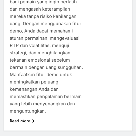
bagi pemain yang ingin berlatih
dan mengasah keterampilan
mereka tanpa risiko kehilangan
uang. Dengan menggunakan fitur
demo, Anda dapat memahami
aturan permainan, mengevaluasi
RTP dan volatilitas, menguji
strategi, dan menghilangkan
tekanan emosional sebelum
bermain dengan uang sungguhan.
Manfaatkan fitur demo untuk
meningkatkan peluang
kemenangan Anda dan
memastikan pengalaman bermain
yang lebih menyenangkan dan
menguntungkan.
Read More