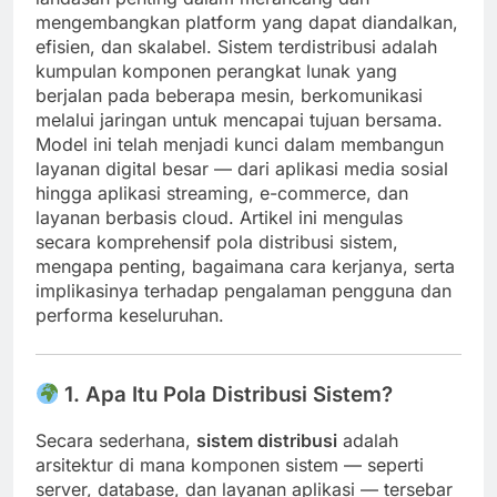
mengembangkan platform yang dapat diandalkan,
efisien, dan skalabel. Sistem terdistribusi adalah
kumpulan komponen perangkat lunak yang
berjalan pada beberapa mesin, berkomunikasi
melalui jaringan untuk mencapai tujuan bersama.
Model ini telah menjadi kunci dalam membangun
layanan digital besar — dari aplikasi media sosial
hingga aplikasi streaming, e-commerce, dan
layanan berbasis cloud. Artikel ini mengulas
secara komprehensif pola distribusi sistem,
mengapa penting, bagaimana cara kerjanya, serta
implikasinya terhadap pengalaman pengguna dan
performa keseluruhan.
1. Apa Itu Pola Distribusi Sistem?
Secara sederhana,
sistem distribusi
adalah
arsitektur di mana komponen sistem — seperti
server, database, dan layanan aplikasi — tersebar