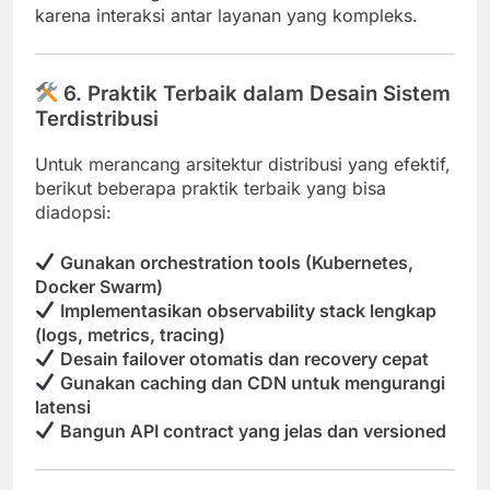
karena interaksi antar layanan yang kompleks.
6. Praktik Terbaik dalam Desain Sistem
Terdistribusi
Untuk merancang arsitektur distribusi yang efektif,
berikut beberapa praktik terbaik yang bisa
diadopsi:
Gunakan orchestration tools (Kubernetes,
Docker Swarm)
Implementasikan observability stack lengkap
(logs, metrics, tracing)
Desain failover otomatis dan recovery cepat
Gunakan caching dan CDN untuk mengurangi
latensi
Bangun API contract yang jelas dan versioned