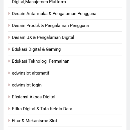
Digital,Manajemen Platform
Desain Antarmuka & Pengalaman Pengguna
Desain Produk & Pengalaman Pengguna
Desain UX & Pengalaman Digital
Edukasi Digital & Gaming
Edukasi Teknologi Permainan
edwinslot alternatif
edwinslot login
Efisiensi Akses Digital
Etika Digital & Tata Kelola Data
Fitur & Mekanisme Slot