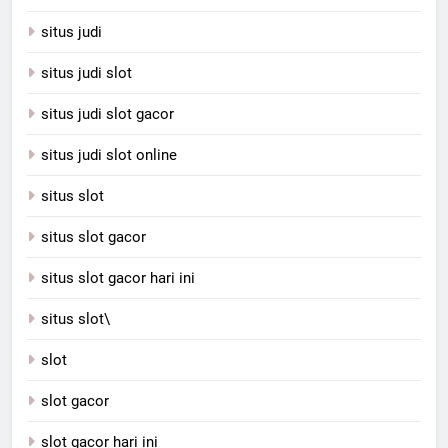
situs judi
situs judi slot
situs judi slot gacor
situs judi slot online
situs slot
situs slot gacor
situs slot gacor hari ini
situs slot\
slot
slot gacor
slot gacor hari ini