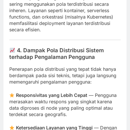
sering menggunakan pola terdistribusi secara
inheren. Layanan seperti kontainer, serverless
functions, dan orkestrasi (misalnya Kubernetes)
memfasilitasi deployment layanan terdistribusi
secara efisien.
4. Dampak Pola Distribusi Sistem
terhadap Pengalaman Pengguna
Penerapan pola distribusi yang tepat tidak hanya
berdampak pada sisi teknis, tetapi juga langsung
memengaruhi pengalaman pengguna:
Responsivitas yang Lebih Cepat
— Pengguna
merasakan waktu respons yang singkat karena
data diproses di node yang paling optimal atau
terdekat secara geografis.
Ketersediaan Layanan yang Tinggi
— Dengan