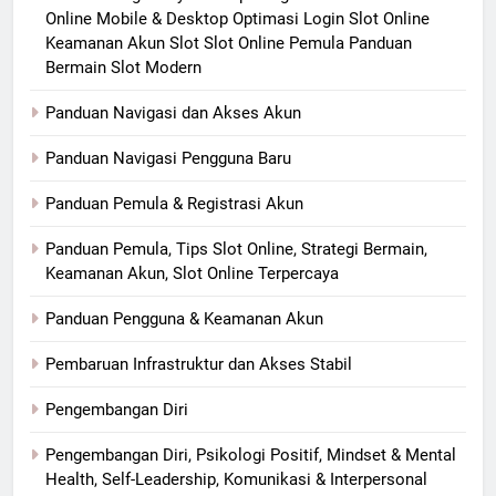
Online Mobile & Desktop Optimasi Login Slot Online
Keamanan Akun Slot Slot Online Pemula Panduan
Bermain Slot Modern
Panduan Navigasi dan Akses Akun
Panduan Navigasi Pengguna Baru
Panduan Pemula & Registrasi Akun
Panduan Pemula, Tips Slot Online, Strategi Bermain,
Keamanan Akun, Slot Online Terpercaya
Panduan Pengguna & Keamanan Akun
Pembaruan Infrastruktur dan Akses Stabil
Pengembangan Diri
Pengembangan Diri, Psikologi Positif, Mindset & Mental
Health, Self-Leadership, Komunikasi & Interpersonal