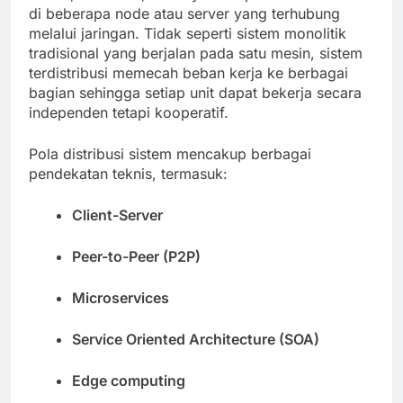
di beberapa node atau server yang terhubung
melalui jaringan. Tidak seperti sistem monolitik
tradisional yang berjalan pada satu mesin, sistem
terdistribusi memecah beban kerja ke berbagai
bagian sehingga setiap unit dapat bekerja secara
independen tetapi kooperatif.
Pola distribusi sistem mencakup berbagai
pendekatan teknis, termasuk:
Client-Server
Peer-to-Peer (P2P)
Microservices
Service Oriented Architecture (SOA)
Edge computing