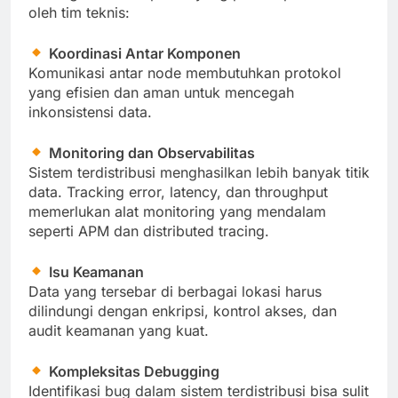
oleh tim teknis:
Koordinasi Antar Komponen
Komunikasi antar node membutuhkan protokol
yang efisien dan aman untuk mencegah
inkonsistensi data.
Monitoring dan Observabilitas
Sistem terdistribusi menghasilkan lebih banyak titik
data. Tracking error, latency, dan throughput
memerlukan alat monitoring yang mendalam
seperti APM dan distributed tracing.
Isu Keamanan
Data yang tersebar di berbagai lokasi harus
dilindungi dengan enkripsi, kontrol akses, dan
audit keamanan yang kuat.
Kompleksitas Debugging
Identifikasi bug dalam sistem terdistribusi bisa sulit