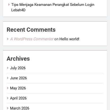
Tips Menjaga Keamanan Perangkat Sebelum Login
Lebah4D
Recent Comments
A WordPress Commenter
on
Hello world!
Archives
July 2026
June 2026
May 2026
April 2026
March 2026