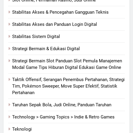
Stabilitas Akses & Pencegahan Gangguan Teknis
Stabilitas Akses dan Panduan Login Digital
Stabilitas Sistem Digital
Strategi Bermain & Edukasi Digital
Strategi Bermain Slot Panduan Slot Pemula Manajemen
Modal Game Tips Hiburan Digital Edukasi Game Online
Taktik Offensif, Serangan Penembus Pertahanan, Strategi
Tim, Pokémon Sweeper, Move Super Efektif, Statistik
Pertahanan
Taruhan Sepak Bola, Judi Online, Panduan Taruhan
Technology > Gaming Topics > Indie & Retro Games
Teknologi