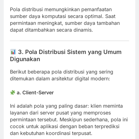
Pola distribusi memungkinkan pemanfaatan
sumber daya komputasi secara optimal. Saat
permintaan meningkat, sumber daya tambahan
dapat ditambahkan secara dinamis.
3. Pola Distribusi Sistem yang Umum
Digunakan
Berikut beberapa pola distribusi yang sering
ditemukan dalam arsitektur digital modern:
a. Client-Server
Ini adalah pola yang paling dasar: klien meminta
layanan dari server pusat yang memproses
permintaan tersebut. Meskipun sederhana, pola ini
cocok untuk aplikasi dengan beban terprediksi
dan kebutuhan koordinasi terpusat.