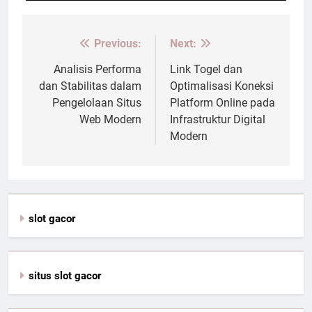
Previous:
Next:
Post
navigation
Analisis Performa
Link Togel dan
dan Stabilitas dalam
Optimalisasi Koneksi
Pengelolaan Situs
Platform Online pada
Web Modern
Infrastruktur Digital
Modern
slot gacor
situs slot gacor