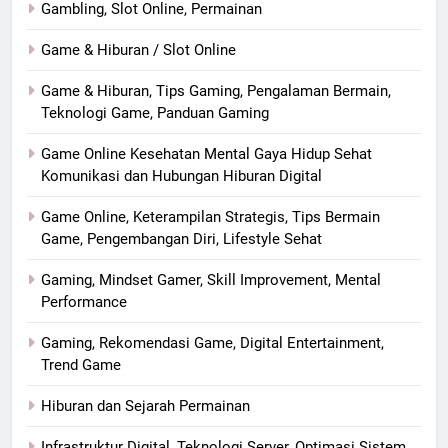
Gambling, Slot Online, Permainan
Game & Hiburan / Slot Online
Game & Hiburan, Tips Gaming, Pengalaman Bermain,
Teknologi Game, Panduan Gaming
Game Online Kesehatan Mental Gaya Hidup Sehat
Komunikasi dan Hubungan Hiburan Digital
Game Online, Keterampilan Strategis, Tips Bermain
Game, Pengembangan Diri, Lifestyle Sehat
Gaming, Mindset Gamer, Skill Improvement, Mental
Performance
Gaming, Rekomendasi Game, Digital Entertainment,
Trend Game
Hiburan dan Sejarah Permainan
Infrastruktur Digital, Teknologi Server, Optimasi Sistem