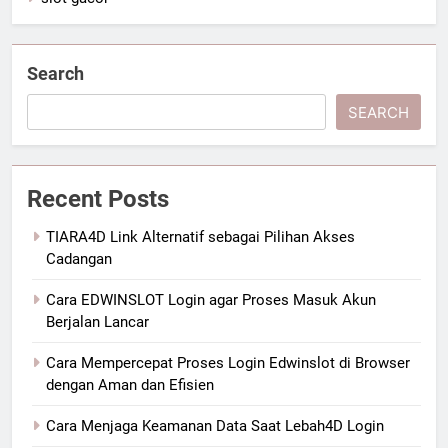
Search
SEARCH
Recent Posts
TIARA4D Link Alternatif sebagai Pilihan Akses
Cadangan
Cara EDWINSLOT Login agar Proses Masuk Akun
Berjalan Lancar
Cara Mempercepat Proses Login Edwinslot di Browser
dengan Aman dan Efisien
Cara Menjaga Keamanan Data Saat Lebah4D Login