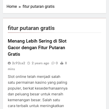
Home
fitur putaran gratis
fitur putaran gratis
Menang Lebih Sering di Slot
Gacor dengan Fitur Putaran
Gratis
2c92ca2
2 years ago
0
8
mins
Slot online telah menjadi salah
satu permainan kasino yang paling
populer, berkat kesederhanaannya
dan peluang besar untuk meraih
kemenangan besar. Salah satu
cara terbaik untuk meningkatkan