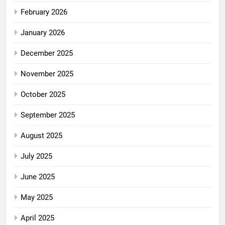
February 2026
January 2026
December 2025
November 2025
October 2025
September 2025
August 2025
July 2025
June 2025
May 2025
April 2025