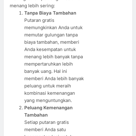
menang lebih sering:
Tanpa Biaya Tambahan
Putaran gratis
memungkinkan Anda untuk
memutar gulungan tanpa
biaya tambahan, memberi
Anda kesempatan untuk
menang lebih banyak tanpa
mempertaruhkan lebih
banyak uang. Hal ini
memberi Anda lebih banyak
peluang untuk meraih
kombinasi kemenangan
yang menguntungkan.
Peluang Kemenangan
Tambahan
Setiap putaran gratis
memberi Anda satu