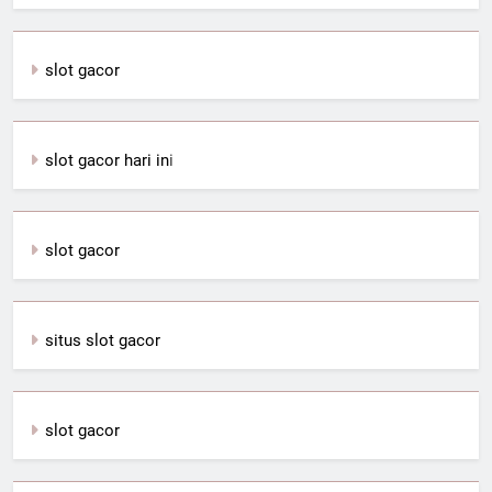
slot gacor
slot gacor hari in
i
slot gacor
situs slot gacor
slot gacor