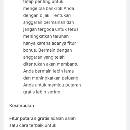
tetap penting untuk
mengelola bankroll Anda
dengan bijak. Tentukan
anggaran permainan dan
jangan tergoda untuk terus
meningkatkan taruhan
hanya karena adanya fitur
bonus. Bermain dengan
anggaran yang telah
ditentukan akan membantu
Anda bermain lebih lama
dan meningkatkan peluang
Anda untuk memicu putaran
gratis lebih sering.
Kesimpulan
Fitur putaran gratis
adalah salah
satu cara terbaik untuk