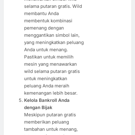
selama putaran gratis. Wild
membantu Anda
membentuk kombinasi
pemenang dengan
menggantikan simbol lain,
yang meningkatkan peluang
Anda untuk menang.
Pastikan untuk memilih
mesin yang menawarkan
wild selama putaran gratis
untuk meningkatkan
peluang Anda meraih
kemenangan lebih besar.
Kelola Bankroll Anda
dengan Bijak
Meskipun putaran gratis
memberikan peluang
tambahan untuk menang,