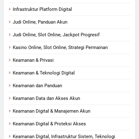
Infrastruktur Platform Digital
Judi Online, Panduan Akun
Judi Online, Slot Online, Jackpot Progresif
Kasino Online, Slot Online, Strategi Permainan
Keamanan & Privasi
Keamanan & Teknologi Digital
Keamanan dan Panduan
Keamanan Data dan Akses Akun
Keamanan Digital & Manajemen Akun
Keamanan Digital & Proteksi Akses
Keamanan Digital, Infrastruktur Sistem, Teknologi