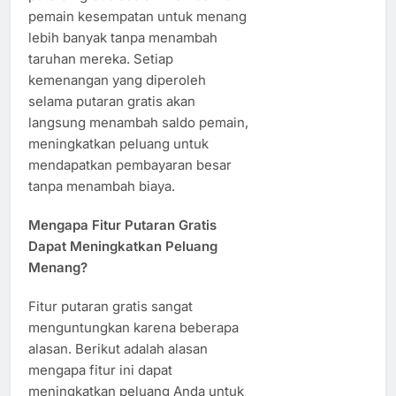
pemain kesempatan untuk menang
lebih banyak tanpa menambah
taruhan mereka. Setiap
kemenangan yang diperoleh
selama putaran gratis akan
langsung menambah saldo pemain,
meningkatkan peluang untuk
mendapatkan pembayaran besar
tanpa menambah biaya.
Mengapa Fitur Putaran Gratis
Dapat Meningkatkan Peluang
Menang?
Fitur putaran gratis sangat
menguntungkan karena beberapa
alasan. Berikut adalah alasan
mengapa fitur ini dapat
meningkatkan peluang Anda untuk