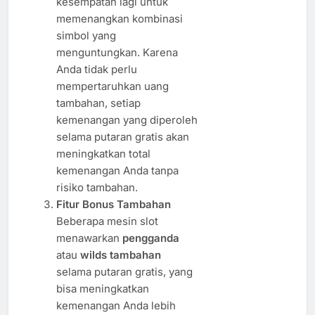
kesempatan lagi untuk
memenangkan kombinasi
simbol yang
menguntungkan. Karena
Anda tidak perlu
mempertaruhkan uang
tambahan, setiap
kemenangan yang diperoleh
selama putaran gratis akan
meningkatkan total
kemenangan Anda tanpa
risiko tambahan.
Fitur Bonus Tambahan
Beberapa mesin slot
menawarkan
pengganda
atau
wilds tambahan
selama putaran gratis, yang
bisa meningkatkan
kemenangan Anda lebih