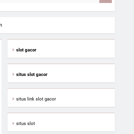
n
slot gacor
situs slot gacor
situs link slot gacor
situs slot