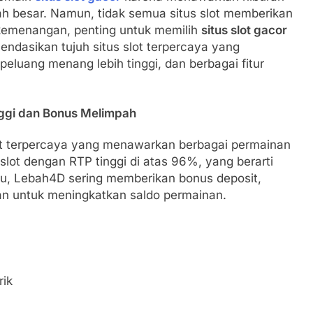
h besar. Namun, tidak semua situs slot memberikan
emenangan, penting untuk memilih
situs slot gacor
mendasikan tujuh situs slot terpercaya yang
luang menang lebih tinggi, dan berbagai fitur
nggi dan Bonus Melimpah
lot terpercaya yang menawarkan berbagai permainan
 slot dengan RTP tinggi di atas 96%, yang berarti
itu, Lebah4D sering memberikan bonus deposit,
an untuk meningkatkan saldo permainan.
rik