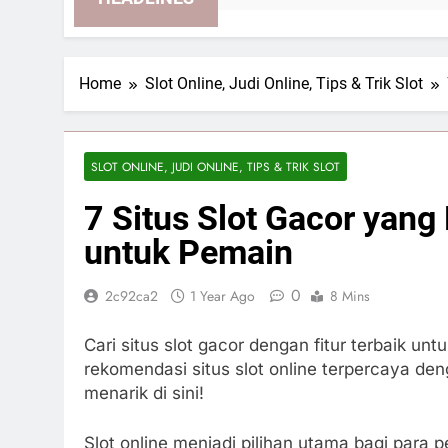
Home
Slot Online, Judi Online, Tips & Trik Slot
SLOT ONLINE, JUDI ONLINE, TIPS & TRIK SLOT
7 Situs Slot Gacor yang
untuk Pemain
0
2c92ca2
1 Year Ago
8 Mins
Cari situs slot gacor dengan fitur terbaik
rekomendasi situs slot online terpercaya de
menarik di sini!
Slot online menjadi pilihan utama bagi para