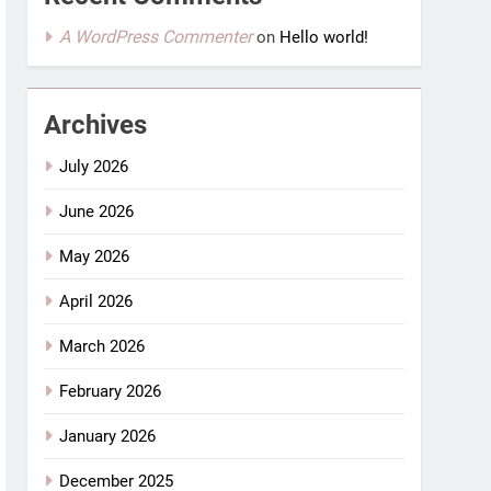
A WordPress Commenter
on
Hello world!
Archives
July 2026
June 2026
May 2026
April 2026
March 2026
February 2026
January 2026
December 2025