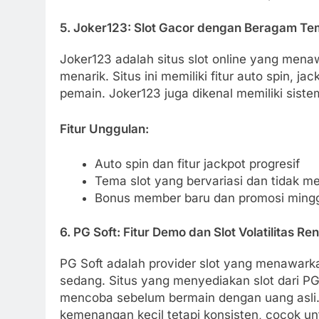
5. Joker123: Slot Gacor dengan Beragam T
Joker123 adalah situs slot online yang men
menarik. Situs ini memiliki fitur auto spin, jac
pemain. Joker123 juga dikenal memiliki sis
Fitur Unggulan:
Auto spin dan fitur jackpot progresif
Tema slot yang bervariasi dan tidak 
Bonus member baru dan promosi ming
6. PG Soft: Fitur Demo dan Slot Volatilitas Re
PG Soft adalah provider slot yang menawarka
sedang. Situs yang menyediakan slot dari P
mencoba sebelum bermain dengan uang asli. S
kemenangan kecil tetapi konsisten, cocok u