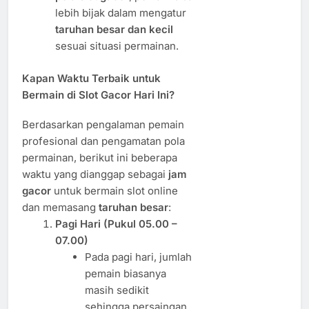
lebih bijak dalam mengatur
taruhan besar dan kecil
sesuai situasi permainan.
Kapan Waktu Terbaik untuk
Bermain di Slot Gacor Hari Ini?
Berdasarkan pengalaman pemain
profesional dan pengamatan pola
permainan, berikut ini beberapa
waktu yang dianggap sebagai
jam
gacor
untuk bermain slot online
dan memasang
taruhan besar
:
Pagi Hari (Pukul 05.00 –
07.00)
Pada pagi hari, jumlah
pemain biasanya
masih sedikit
sehingga persaingan