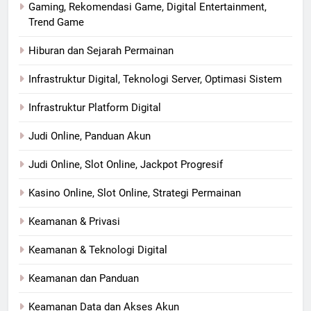
Gaming, Rekomendasi Game, Digital Entertainment,
Trend Game
Hiburan dan Sejarah Permainan
Infrastruktur Digital, Teknologi Server, Optimasi Sistem
Infrastruktur Platform Digital
Judi Online, Panduan Akun
Judi Online, Slot Online, Jackpot Progresif
Kasino Online, Slot Online, Strategi Permainan
Keamanan & Privasi
Keamanan & Teknologi Digital
Keamanan dan Panduan
Keamanan Data dan Akses Akun