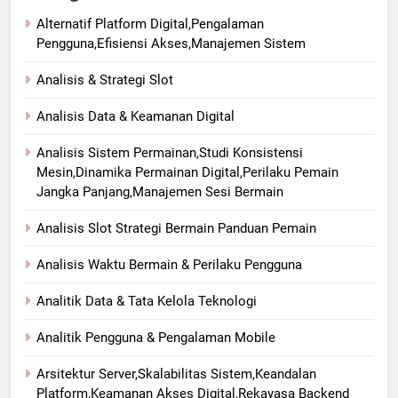
Alternatif Platform Digital,Pengalaman
Pengguna,Efisiensi Akses,Manajemen Sistem
Analisis & Strategi Slot
Analisis Data & Keamanan Digital
Analisis Sistem Permainan,Studi Konsistensi
Mesin,Dinamika Permainan Digital,Perilaku Pemain
Jangka Panjang,Manajemen Sesi Bermain
Analisis Slot Strategi Bermain Panduan Pemain
Analisis Waktu Bermain & Perilaku Pengguna
Analitik Data & Tata Kelola Teknologi
Analitik Pengguna & Pengalaman Mobile
Arsitektur Server,Skalabilitas Sistem,Keandalan
Platform,Keamanan Akses Digital,Rekayasa Backend