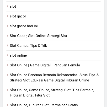
slot
slot gacor
slot gacor hari ini
Slot Gacor, Slot Online, Strategi Slot
Slot Games, Tips & Trik
slot online
Slot Online | Game Digital | Panduan Pemula
Slot Online Panduan Bermain Rekomendasi Situs Tips &
Strategi Slot Edukasi Game Digital Hiburan Online
Slot Online, Game Online, Strategi Slot, Tips Bermain,
Hiburan Digital, Fitur Slot
Slot Online, Hiburan Slot, Permainan Gratis