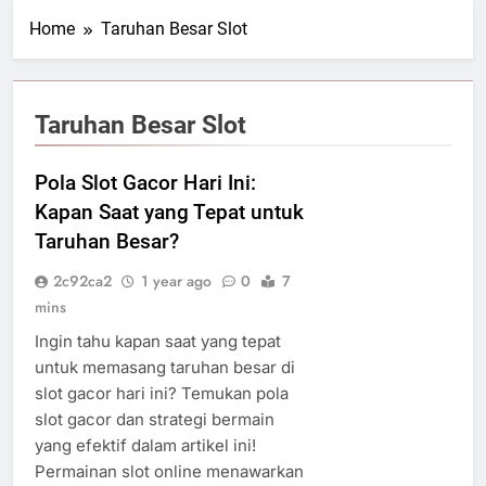
Home
Taruhan Besar Slot
Taruhan Besar Slot
Pola Slot Gacor Hari Ini:
Kapan Saat yang Tepat untuk
Taruhan Besar?
2c92ca2
1 year ago
0
7
mins
Ingin tahu kapan saat yang tepat
untuk memasang taruhan besar di
slot gacor hari ini? Temukan pola
slot gacor dan strategi bermain
yang efektif dalam artikel ini!
Permainan slot online menawarkan