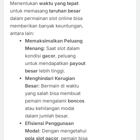
Menentukan
waktu yang tepat
untuk memasang
taruhan besar
dalam permainan slot online bisa
memberikan banyak keuntungan,
antara lain:
Memaksimalkan Peluang
Menang:
Saat slot dalam
kondisi
gacor
, peluang
untuk mendapatkan
payout
besar
lebih tinggi.
Menghindari Kerugian
Besar:
Bermain di waktu
yang salah bisa membuat
pemain mengalami
boncos
atau kehilangan modal
dalam jumlah besar.
Efisiensi Penggunaan
Modal:
Dengan mengetahui
pola slot gacor
, pemain bisa