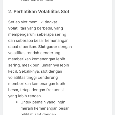
2.
Perhatikan Volatilitas Slot
Setiap slot memiliki tingkat
volatilitas
yang berbeda, yang
mempengaruhi seberapa sering
dan seberapa besar kemenangan
dapat diberikan.
Slot gacor
dengan
volatilitas rendah cenderung
memberikan kemenangan lebih
sering, meskipun jumlahnya lebih
kecil. Sebaliknya, slot dengan
volatilitas tinggi cenderung
memberikan kemenangan lebih
besar, tetapi dengan frekuensi
yang lebih rendah.
Untuk pemain yang ingin
meraih kemenangan besar,
pilihlah slot dengan