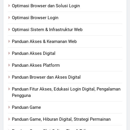
Optimasi Browser dan Solusi Login
Optimasi Browser Login
Optimasi Sistem & Infrastruktur Web
Panduan Akses & Keamanan Web
Panduan Akses Digital
Panduan Akses Platform
Panduan Browser dan Akses Digital
Panduan Fitur Akses, Edukasi Login Digital, Pengalaman
Pengguna
Panduan Game
Panduan Game, Hiburan Digital, Strategi Permainan