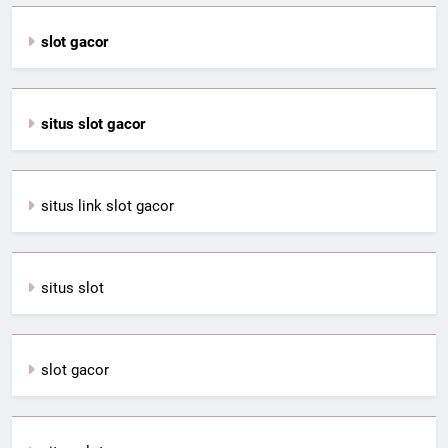
slot gacor
situs slot gacor
situs link slot gacor
situs slot
slot gacor