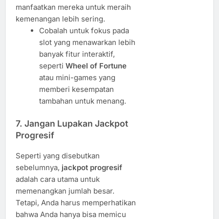
manfaatkan mereka untuk meraih
kemenangan lebih sering.
Cobalah untuk fokus pada
slot yang menawarkan lebih
banyak fitur interaktif,
seperti
Wheel of Fortune
atau mini-games yang
memberi kesempatan
tambahan untuk menang.
7.
Jangan Lupakan Jackpot
Progresif
Seperti yang disebutkan
sebelumnya,
jackpot progresif
adalah cara utama untuk
memenangkan jumlah besar.
Tetapi, Anda harus memperhatikan
bahwa Anda hanya bisa memicu