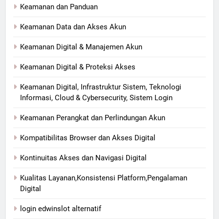
Keamanan dan Panduan
Keamanan Data dan Akses Akun
Keamanan Digital & Manajemen Akun
Keamanan Digital & Proteksi Akses
Keamanan Digital, Infrastruktur Sistem, Teknologi
Informasi, Cloud & Cybersecurity, Sistem Login
Keamanan Perangkat dan Perlindungan Akun
Kompatibilitas Browser dan Akses Digital
Kontinuitas Akses dan Navigasi Digital
Kualitas Layanan,Konsistensi Platform,Pengalaman
Digital
login edwinslot alternatif