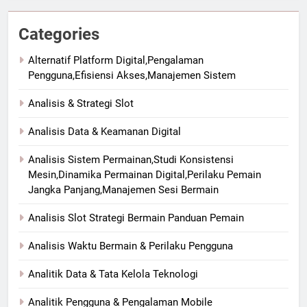
Categories
Alternatif Platform Digital,Pengalaman
Pengguna,Efisiensi Akses,Manajemen Sistem
Analisis & Strategi Slot
Analisis Data & Keamanan Digital
Analisis Sistem Permainan,Studi Konsistensi
Mesin,Dinamika Permainan Digital,Perilaku Pemain
Jangka Panjang,Manajemen Sesi Bermain
Analisis Slot Strategi Bermain Panduan Pemain
Analisis Waktu Bermain & Perilaku Pengguna
Analitik Data & Tata Kelola Teknologi
Analitik Pengguna & Pengalaman Mobile