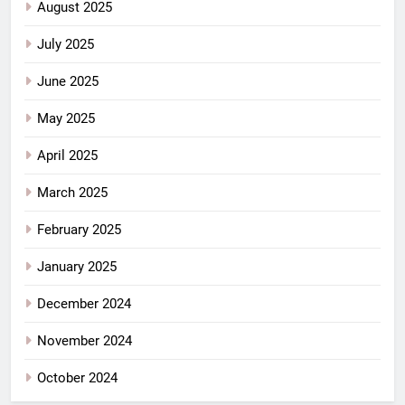
August 2025
July 2025
June 2025
May 2025
April 2025
March 2025
February 2025
January 2025
December 2024
November 2024
October 2024