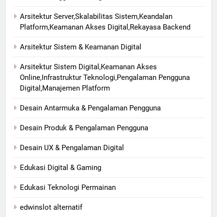
Arsitektur Server,Skalabilitas Sistem,Keandalan
Platform,Keamanan Akses Digital,Rekayasa Backend
Arsitektur Sistem & Keamanan Digital
Arsitektur Sistem Digital,Keamanan Akses
Online,Infrastruktur Teknologi,Pengalaman Pengguna
Digital,Manajemen Platform
Desain Antarmuka & Pengalaman Pengguna
Desain Produk & Pengalaman Pengguna
Desain UX & Pengalaman Digital
Edukasi Digital & Gaming
Edukasi Teknologi Permainan
edwinslot alternatif