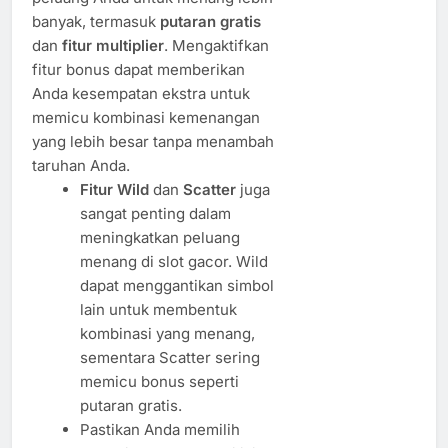
banyak, termasuk
putaran gratis
dan
fitur multiplier
. Mengaktifkan
fitur bonus dapat memberikan
Anda kesempatan ekstra untuk
memicu kombinasi kemenangan
yang lebih besar tanpa menambah
taruhan Anda.
Fitur Wild
dan
Scatter
juga
sangat penting dalam
meningkatkan peluang
menang di slot gacor. Wild
dapat menggantikan simbol
lain untuk membentuk
kombinasi yang menang,
sementara Scatter sering
memicu bonus seperti
putaran gratis.
Pastikan Anda memilih