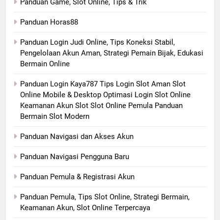
Panduan Game, Slot Online, Tips & Trik
Panduan Horas88
Panduan Login Judi Online, Tips Koneksi Stabil,
Pengelolaan Akun Aman, Strategi Pemain Bijak, Edukasi
Bermain Online
Panduan Login Kaya787 Tips Login Slot Aman Slot
Online Mobile & Desktop Optimasi Login Slot Online
Keamanan Akun Slot Slot Online Pemula Panduan
Bermain Slot Modern
Panduan Navigasi dan Akses Akun
Panduan Navigasi Pengguna Baru
Panduan Pemula & Registrasi Akun
Panduan Pemula, Tips Slot Online, Strategi Bermain,
Keamanan Akun, Slot Online Terpercaya