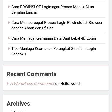
Cara EDWINSLOT Login agar Proses Masuk Akun
Berjalan Lancar
Cara Mempercepat Proses Login Edwinslot di Browser
dengan Aman dan Efisien
Cara Menjaga Keamanan Data Saat Lebah4D Login
Tips Menjaga Keamanan Perangkat Sebelum Login
Lebah4D
Recent Comments
A WordPress Commenter
on
Hello world!
Archives