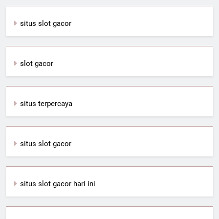
situs slot gacor
slot gacor
situs terpercaya
situs slot gacor
situs slot gacor hari ini