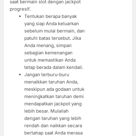
saat bermain slot dengan jackpot
progresif.
Tentukan berapa banyak
yang siap Anda keluarkan
sebelum mulai bermain, dan
patuhi batas tersebut. Jika
Anda menang, simpan
sebagian kemenangan
untuk memastikan Anda
tetap berada dalam kendali.
Jangan terburu-buru
menaikkan taruhan Anda,
meskipun ada godaan untuk
meningkatkan taruhan demi
mendapatkan jackpot yang
lebih besar. Mulailah
dengan taruhan yang lebih
rendah dan naikkan secara
bertahap saat Anda merasa