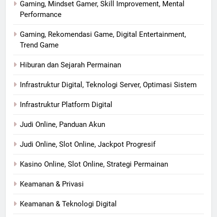
Gaming, Mindset Gamer, Skill Improvement, Mental
Performance
Gaming, Rekomendasi Game, Digital Entertainment,
Trend Game
Hiburan dan Sejarah Permainan
Infrastruktur Digital, Teknologi Server, Optimasi Sistem
Infrastruktur Platform Digital
Judi Online, Panduan Akun
Judi Online, Slot Online, Jackpot Progresif
Kasino Online, Slot Online, Strategi Permainan
Keamanan & Privasi
Keamanan & Teknologi Digital