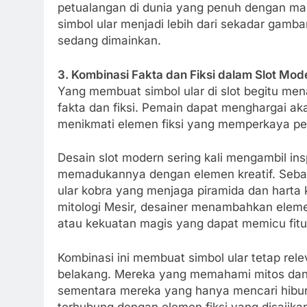
petualangan di dunia yang penuh dengan makh
simbol ular menjadi lebih dari sekadar gamba
sedang dimainkan.
3. Kombinasi Fakta dan Fiksi dalam Slot Mod
Yang membuat simbol ular di slot begitu m
fakta dan fiksi. Pemain dapat menghargai aka
menikmati elemen fiksi yang memperkaya p
Desain slot modern sering kali mengambil inspi
memadukannya dengan elemen kreatif. Sebag
ular kobra yang menjaga piramida dan harta k
mitologi Mesir, desainer menambahkan elemen 
atau kekuatan magis yang dapat memicu fitu
Kombinasi ini membuat simbol ular tetap rel
belakang. Mereka yang memahami mitos dan t
sementara mereka yang hanya mencari hibur
terhubung dengan elemen fiksi yang disajika