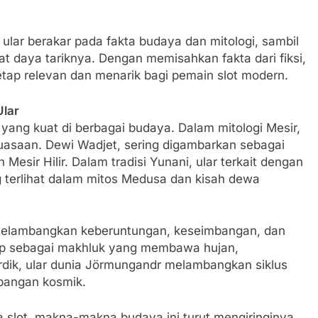
ular berakar pada fakta budaya dan mitologi, sambil
 daya tariknya. Dengan memisahkan fakta dari fiksi,
tap relevan dan menarik bagi pemain slot modern.
Ular
 yang kuat di berbagai budaya. Dalam mitologi Mesir,
uasaan. Dewi Wadjet, sering digambarkan sebagai
Mesir Hilir. Dalam tradisi Yunani, ular terkait dengan
g terlihat dalam mitos Medusa dan kisah dewa
i melambangkan keberuntungan, keseimbangan, dan
gap sebagai makhluk yang membawa hujan,
dik, ular dunia Jörmungandr melambangkan siklus
bangan kosmik.
a slot, makna-makna budaya ini turut mengiringinya.