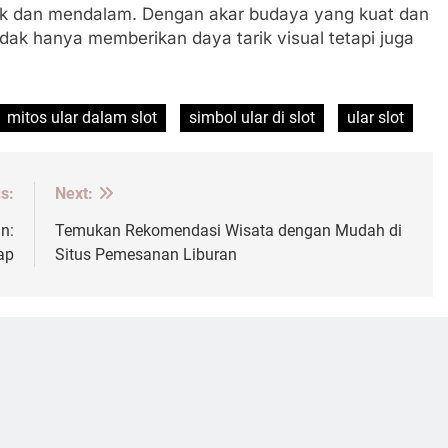
k dan mendalam. Dengan akar budaya yang kuat dan
idak hanya memberikan daya tarik visual tetapi juga
mitos ular dalam slot
simbol ular di slot
ular slot
s:
Next:
n:
Temukan Rekomendasi Wisata dengan Mudah di
ap
Situs Pemesanan Liburan