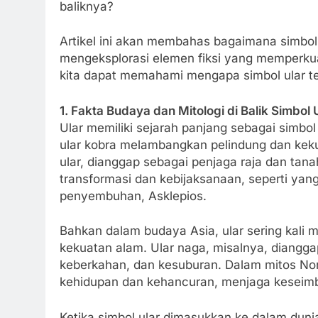
baliknya?
Artikel ini akan membahas bagaimana simbol 
mengeksplorasi elemen fiksi yang memperkuat
kita dapat memahami mengapa simbol ular te
1. Fakta Budaya dan Mitologi di Balik Simbol 
Ular memiliki sejarah panjang sebagai simbol
ular kobra melambangkan pelindung dan kek
ular, dianggap sebagai penjaga raja dan tanah 
transformasi dan kebijaksanaan, seperti yan
penyembuhan, Asklepios.
Bahkan dalam budaya Asia, ular sering kal
kekuatan alam. Ular naga, misalnya, diang
keberkahan, dan kesuburan. Dalam mitos Nor
kehidupan dan kehancuran, menjaga keseim
Ketika simbol ular dimasukkan ke dalam duni