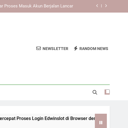
r Proses Masuk Akun Berjalan Lancar
t di Browser dengan Aman dan Efisien
ga Keamanan Data Saat Lebah4D Login
rnatif sebagai Pilihan Akses Cadangan
NEWSLETTER
RANDOM NEWS
r Proses Masuk Akun Berjalan Lancar
t di Browser dengan Aman dan Efisien
an Kembangkan Keterampilan Sastra Anda.
ga Keamanan Data Saat Lebah4D Login
s Login Edwinslot di Browser dengan Aman dan Efisien