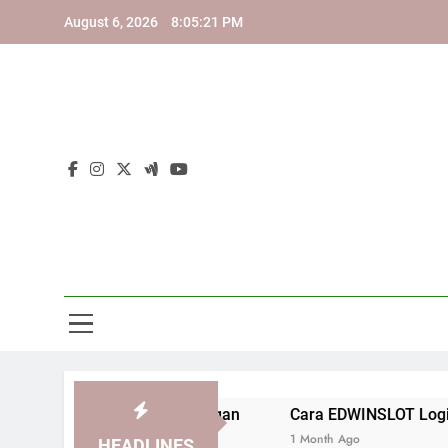
Skip
August 6, 2026
8:05:22 PM
to
content
Clu
Bergabung
lihan Akses Cadangan
Cara EDWINSLOT Login agar Pros
1 Month Ago
HEADLINES