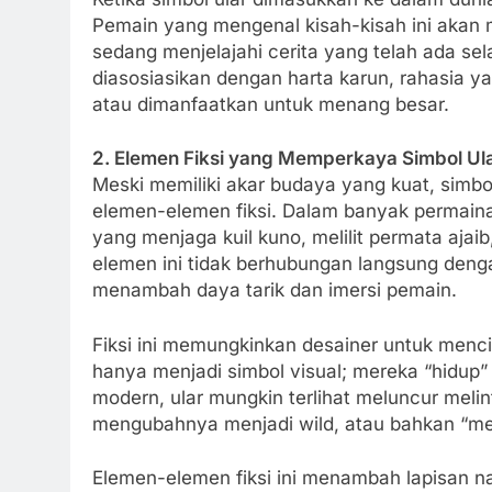
Pemain yang mengenal kisah-kisah ini akan 
sedang menjelajahi cerita yang telah ada sela
diasosiasikan dengan harta karun, rahasia y
atau dimanfaatkan untuk menang besar.
2. Elemen Fiksi yang Memperkaya Simbol Ul
Meski memiliki akar budaya yang kuat, simbo
elemen-elemen fiksi. Dalam banyak permainan
yang menjaga kuil kuno, melilit permata aj
elemen ini tidak berhubungan langsung dengan
menambah daya tarik dan imersi pemain.
Fiksi ini memungkinkan desainer untuk menci
hanya menjadi simbol visual; mereka “hidup” 
modern, ular mungkin terlihat meluncur melin
mengubahnya menjadi wild, atau bahkan “me
Elemen-elemen fiksi ini menambah lapisan n