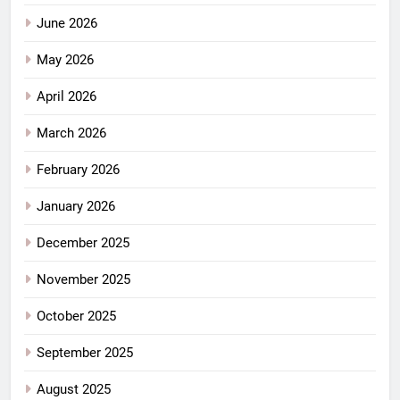
June 2026
May 2026
April 2026
March 2026
February 2026
January 2026
December 2025
November 2025
October 2025
September 2025
August 2025