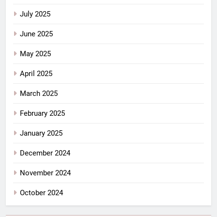
July 2025
June 2025
May 2025
April 2025
March 2025
February 2025
January 2025
December 2024
November 2024
October 2024