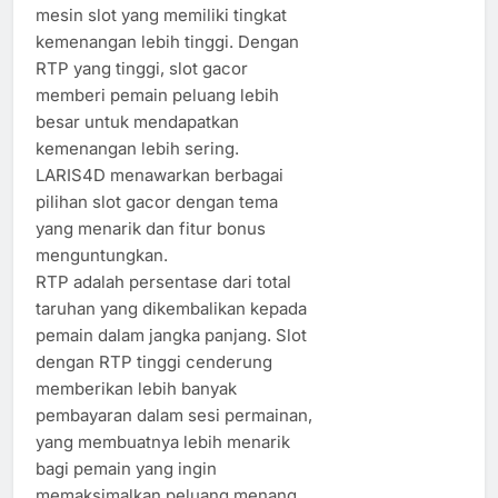
mesin slot yang memiliki tingkat
kemenangan lebih tinggi. Dengan
RTP yang tinggi, slot gacor
memberi pemain peluang lebih
besar untuk mendapatkan
kemenangan lebih sering.
LARIS4D menawarkan berbagai
pilihan slot gacor dengan tema
yang menarik dan fitur bonus
menguntungkan.
RTP adalah persentase dari total
taruhan yang dikembalikan kepada
pemain dalam jangka panjang. Slot
dengan RTP tinggi cenderung
memberikan lebih banyak
pembayaran dalam sesi permainan,
yang membuatnya lebih menarik
bagi pemain yang ingin
memaksimalkan peluang menang