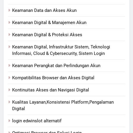
Keamanan Data dan Akses Akun
Keamanan Digital & Manajemen Akun
Keamanan Digital & Proteksi Akses
Keamanan Digital, Infrastruktur Sistem, Teknologi
Informasi, Cloud & Cybersecurity, Sistem Login
Keamanan Perangkat dan Perlindungan Akun
Kompatibilitas Browser dan Akses Digital
Kontinuitas Akses dan Navigasi Digital
Kualitas Layanan,Konsistensi Platform,Pengalaman
Digital
login edwinslot alternatif
Optimasi Browser dan Solusi Login