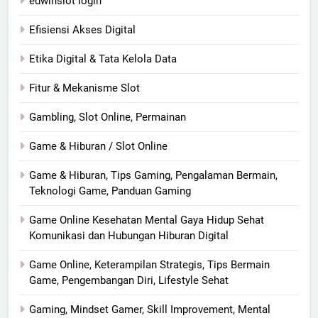
edwinslot login
Efisiensi Akses Digital
Etika Digital & Tata Kelola Data
Fitur & Mekanisme Slot
Gambling, Slot Online, Permainan
Game & Hiburan / Slot Online
Game & Hiburan, Tips Gaming, Pengalaman Bermain,
Teknologi Game, Panduan Gaming
Game Online Kesehatan Mental Gaya Hidup Sehat
Komunikasi dan Hubungan Hiburan Digital
Game Online, Keterampilan Strategis, Tips Bermain
Game, Pengembangan Diri, Lifestyle Sehat
Gaming, Mindset Gamer, Skill Improvement, Mental