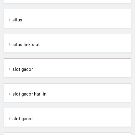
situs
situs link slot
slot gacor
slot gacor hari in
i
slot gacor