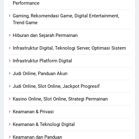
Performance
Gaming, Rekomendasi Game, Digital Entertainment,
Trend Game
Hiburan dan Sejarah Permainan
Infrastruktur Digital, Teknologi Server, Optimasi Sistem
Infrastruktur Platform Digital
Judi Online, Panduan Akun
Judi Online, Slot Online, Jackpot Progresif
Kasino Online, Slot Online, Strategi Permainan
Keamanan & Privasi
Keamanan & Teknologi Digital
Keamanan dan Panduan