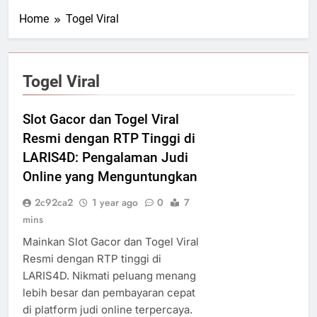
Home
Togel Viral
Togel Viral
Slot Gacor dan Togel Viral
Resmi dengan RTP Tinggi di
LARIS4D: Pengalaman Judi
Online yang Menguntungkan
2c92ca2
1 year ago
0
7
mins
Mainkan Slot Gacor dan Togel Viral
Resmi dengan RTP tinggi di
LARIS4D. Nikmati peluang menang
lebih besar dan pembayaran cepat
di platform judi online terpercaya.