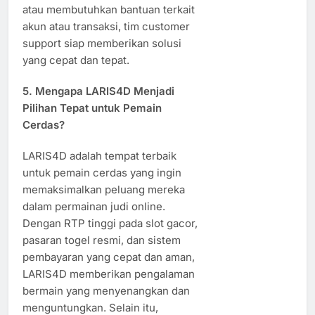
atau membutuhkan bantuan terkait
akun atau transaksi, tim customer
support siap memberikan solusi
yang cepat dan tepat.
5. Mengapa LARIS4D Menjadi
Pilihan Tepat untuk Pemain
Cerdas?
LARIS4D adalah tempat terbaik
untuk pemain cerdas yang ingin
memaksimalkan peluang mereka
dalam permainan judi online.
Dengan RTP tinggi pada slot gacor,
pasaran togel resmi, dan sistem
pembayaran yang cepat dan aman,
LARIS4D memberikan pengalaman
bermain yang menyenangkan dan
menguntungkan. Selain itu,