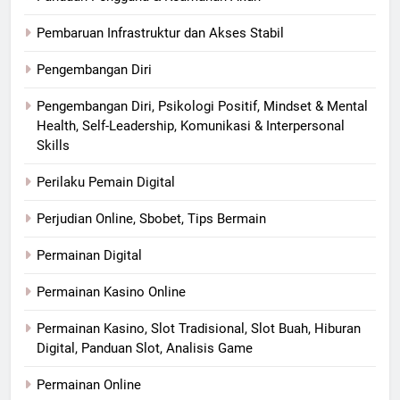
Pembaruan Infrastruktur dan Akses Stabil
Pengembangan Diri
Pengembangan Diri, Psikologi Positif, Mindset & Mental
Health, Self-Leadership, Komunikasi & Interpersonal
Skills
Perilaku Pemain Digital
Perjudian Online, Sbobet, Tips Bermain
Permainan Digital
Permainan Kasino Online
Permainan Kasino, Slot Tradisional, Slot Buah, Hiburan
Digital, Panduan Slot, Analisis Game
Permainan Online