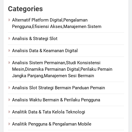
Categories
Alternatif Platform Digital,Pengalaman
Pengguna,Efisiensi Akses,Manajemen Sistem
Analisis & Strategi Slot
Analisis Data & Keamanan Digital
Analisis Sistem Permainan,Studi Konsistensi
Mesin,Dinamika Permainan Digital,Perilaku Pemain
Jangka Panjang,Manajemen Sesi Bermain
Analisis Slot Strategi Bermain Panduan Pemain
Analisis Waktu Bermain & Perilaku Pengguna
Analitik Data & Tata Kelola Teknologi
Analitik Pengguna & Pengalaman Mobile