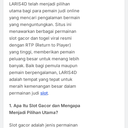
LARIS4D telah menjadi pilihan
utama bagi para pemain judi online
yang mencari pengalaman bermain
yang menguntungkan. Situs ini
menawarkan berbagai permainan
slot gacor dan togel viral resmi
dengan RTP (Return to Player)
yang tinggi, memberikan pemain
peluang besar untuk menang lebih
banyak. Baik bagi pemula maupun
pemain berpengalaman, LARIS4D
adalah tempat yang tepat untuk
meraih kemenangan besar dalam
permainan judi
slot
.
1. Apa Itu Slot Gacor dan Mengapa
Menjadi Pilihan Utama?
Slot gacor adalah jenis permainan