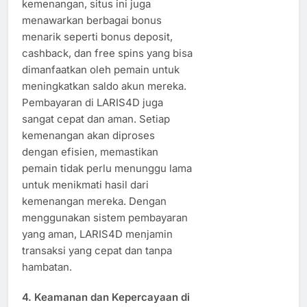
kemenangan, situs ini juga
menawarkan berbagai bonus
menarik seperti bonus deposit,
cashback, dan free spins yang bisa
dimanfaatkan oleh pemain untuk
meningkatkan saldo akun mereka.
Pembayaran di LARIS4D juga
sangat cepat dan aman. Setiap
kemenangan akan diproses
dengan efisien, memastikan
pemain tidak perlu menunggu lama
untuk menikmati hasil dari
kemenangan mereka. Dengan
menggunakan sistem pembayaran
yang aman, LARIS4D menjamin
transaksi yang cepat dan tanpa
hambatan.
4. Keamanan dan Kepercayaan di